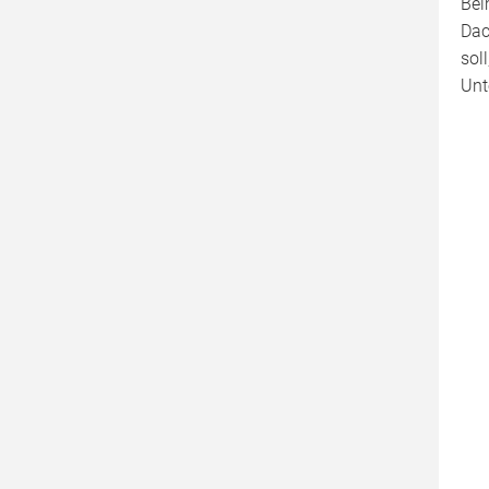
Bei
Dac
sol
Unt