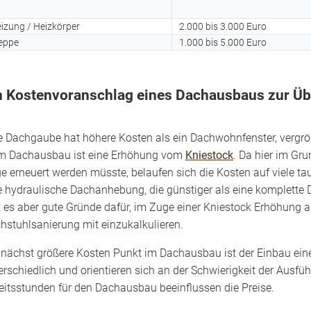
izung / Heizkörper
2.000 bis 3.000 Euro
eppe
1.000 bis 5.000 Euro
n Kostenvoranschlag eines Dachausbaus zur Üb
e Dachgaube hat höhere Kosten als ein Dachwohnfenster, vergröß
m Dach­ausbau ist eine Erhöhung vom
Knie­stock
. Da hier im G
e erneuert werden müsste, belaufen sich die Kosten auf viele tau
e hydraulische Dachanhebung, die günstiger als eine komplette 
t es aber gute Gründe dafür, im Zuge einer Knie­stock Erhöhung 
h­stuhl­sanierung mit einzukalkulieren.
 nächst größere Kosten Punkt im Dachausbau ist der Einbau ei
erschiedlich und orientieren sich an der Schwierigkeit der Ausfü
eitsstunden für den Dachausbau beeinflussen die Preise.