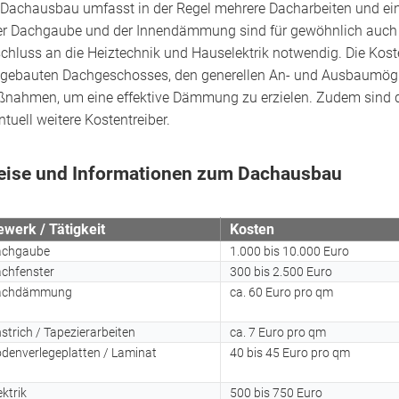
 Dachausbau umfasst in der Regel mehrere Dacharbeiten und ei
er Dachgaube und der Innendämmung sind für gewöhnlich auch 
chluss an die Heiztechnik und Hauselektrik notwendig. Die K
gebauten Dachgeschosses, den generellen An- und Ausbaumögl
nahmen, um eine effektive Dämmung zu erzielen. Zudem sind di
ntuell weitere Kostentreiber.
eise und Informationen zum Dachausbau
werk / Tätigkeit
Kosten
achgaube
1.000 bis 10.000 Euro
chfenster
300 bis 2.500 Euro
achdämmung
ca. 60 Euro pro qm
strich / Tapezierarbeiten
ca. 7 Euro pro qm
denverlegeplatten / Laminat
40 bis 45 Euro pro qm
ektrik
500 bis 750 Euro