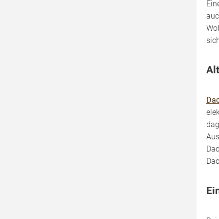
Kosten
Ein
Solarthermie kombinieren
auc
Woh
sic
Al
Dac
ele
dag
Aus
Dac
Dac
Ei