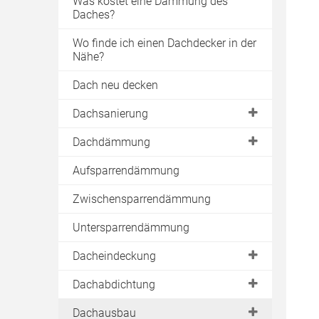
Was kostet eine Dämmung des
Daches?
Wo finde ich einen Dachdecker in der
Nähe?
Dach neu decken
Dachsanierung
Dachstuhl
Dachdämmung
Pfetten
Dach dämmen
Aufsparrendämmung
Sparren
EnEV Vorgaben
Zwischensparrendämmung
Asbest
Steildachdämmung
Untersparrendämmung
Kosten
Aufsparrendämmung
Dacheindeckung
Dachkonstruktion
Zwischensparrdämmung
Dachhaut
Dach decken
Dachabdichtung
Untersparrendämmung
Kaltdach
Dachbeschichtung
Dämmstoffe
Flachdachabdichtung
Dachausbau