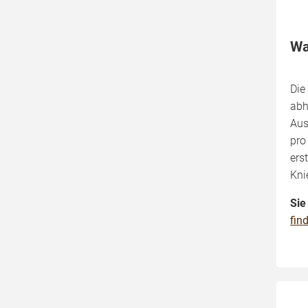
Wa
Die
abh
Aus
pro
ers
Kni
Sie
fin