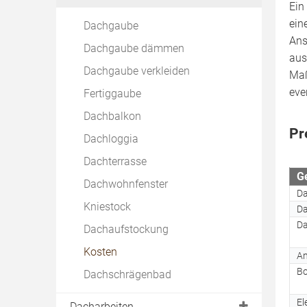
Ein
Warmdach
Dachentwässerung
Ökologisch dämmen
Bitumen
ein
Dachgaube
Dachreparatur
Dachfarbe
Kosten
Flüssige Abdichtung
Ans
Dachgaube dämmen
Energetische Sanierung
beim Ziegeldach
Altbau
aus
Kunststoffabdichtung
Dachgaube verkleiden
Maß
Dachbelichtung
beim Metalldach
Test & Vergleich
EPDM Abdichtung
eve
Fertiggaube
beim Schieferdach
Dachbalkon
Dachsteine
Pr
Dachloggia
Reetdach
Dachterrasse
Kosten
Ge
Dachwohnfenster
D
Kniestock
Da
D
Dachaufstockung
Kosten
An
Bo
Dachschrägenbad
El
Dacharbeiten