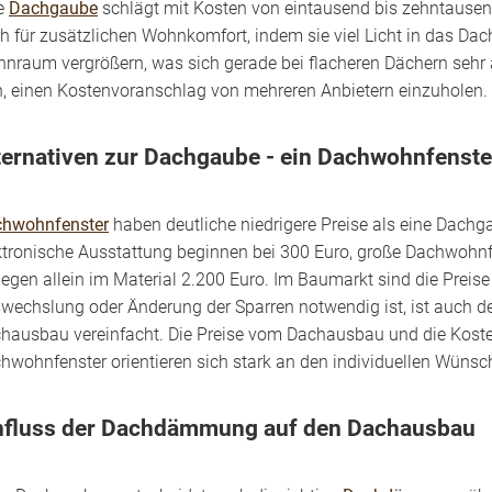
e
Dachgaube
schlägt mit Kosten von eintausend bis zehntausen
h für zusätzlichen Wohnkomfort, indem sie viel Licht in das D
nraum vergrößern, was sich gerade bei flacheren Dächern sehr
h, einen Kostenvoranschlag von mehreren Anbietern einzuholen.
ternativen zur Dachgaube - ein Dachwohnfenste
hwohnfenster
haben deutliche niedrigere Preise als eine Dach
ktronische Ausstattung beginnen bei 300 Euro, große Dachwohnf
egen allein im Material 2.200 Euro. Im Baumarkt sind die Preise f
wechslung oder Änderung der Sparren notwendig ist, ist auch d
hausbau vereinfacht. Die Preise vom Dachausbau und die Kost
hwohnfenster orientieren sich stark an den individuellen Wünsc
nfluss der Dachdämmung auf den Dachausbau