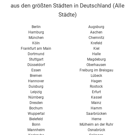
aus den größten Städten in Deutschland (
Alle
Schneelast
Solarspeicher
Städte
)
Kosten
Solarthermie kombinieren
Berlin
Augsburg
Hamburg
Aachen
München
Chemnitz
Köln
Krefeld
Frankfurt am Main
Kiel
Dortmund
Halle
Stuttgart
Magdeburg
Düsseldorf
Oberhausen
Essen
Freiburg im Breisgau
Bremen
Lübeck
Hannover
Hagen
Duisburg
Rostock
Leipzig
Erfurt
Nürnberg
Kassel
Dresden
Mainz
Bochum
Hamm
Wuppertal
Saarbrücken
Bielefeld
Herne
Bonn
Mülheim an der Ruhr
Mannheim
Osnabrück