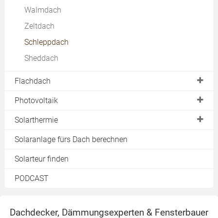
Reetdach
Walmdach
Dachterrasse
Schneefang
Kosten
Zeltdach
Dachwohnfenster
Dachschmuck
Schleppdach
Kniestock
Windsogsicherung
Sheddach
Dachaufstockung
Brandschutz
Kosten
Sturmschaden am Dach
Flachdach
Dachschrägenbad
Dacheindeckung
Photovoltaik
Entwässerung
Photovoltaikanlage
Solarthermie
Sanierung
Module
Solarheizung
Solaranlage fürs Dach berechnen
Dämmung
Einspeisevergütung
Warmwasserbereitung
Solarteur finden
Solaranlage
Preise
Pool
PODCAST
Dachbegrünung
Eigenverbrauch
Solarkollektoren
Terrasse
Preise & Kosten
Lichtkuppel
Dachdecker, Dämmungsexperten & Fensterbauer
Förderung