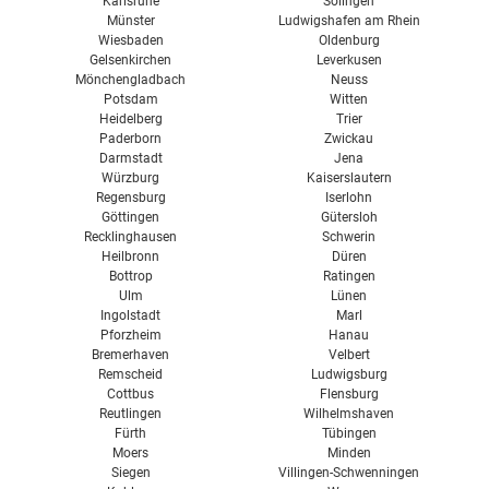
Karlsruhe
Solingen
Münster
Ludwigshafen am Rhein
Wiesbaden
Oldenburg
Gelsenkirchen
Leverkusen
Mönchengladbach
Neuss
Potsdam
Witten
Heidelberg
Trier
Paderborn
Zwickau
Darmstadt
Jena
Würzburg
Kaiserslautern
Regensburg
Iserlohn
Göttingen
Gütersloh
Recklinghausen
Schwerin
Heilbronn
Düren
Bottrop
Ratingen
Ulm
Lünen
Ingolstadt
Marl
Pforzheim
Hanau
Bremerhaven
Velbert
Remscheid
Ludwigsburg
Cottbus
Flensburg
Reutlingen
Wilhelmshaven
Fürth
Tübingen
Moers
Minden
Siegen
Villingen-Schwenningen