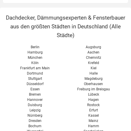
Solarkollektoren
Preise & Kosten
Dachdecker, Dämmungsexperten & Fensterbauer
Förderung
aus den größten Städten in Deutschland (
Alle
Solarspeicher
Städte
)
Solarthermie kombinieren
Berlin
Augsburg
Hamburg
Aachen
München
Chemnitz
Köln
Krefeld
Frankfurt am Main
Kiel
Dortmund
Halle
Stuttgart
Magdeburg
Düsseldorf
Oberhausen
Essen
Freiburg im Breisgau
Bremen
Lübeck
Hannover
Hagen
Duisburg
Rostock
Leipzig
Erfurt
Nürnberg
Kassel
Dresden
Mainz
Bochum
Hamm