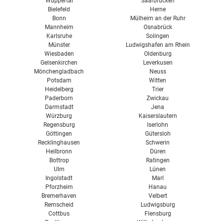
Wuppertal
Saarbrücken
Bielefeld
Herne
Bonn
Mülheim an der Ruhr
Mannheim
Osnabrück
Karlsruhe
Solingen
Münster
Ludwigshafen am Rhein
Wiesbaden
Oldenburg
Gelsenkirchen
Leverkusen
Mönchengladbach
Neuss
Potsdam
Witten
Heidelberg
Trier
Paderborn
Zwickau
Darmstadt
Jena
Würzburg
Kaiserslautern
Regensburg
Iserlohn
Göttingen
Gütersloh
Recklinghausen
Schwerin
Heilbronn
Düren
Bottrop
Ratingen
Ulm
Lünen
Ingolstadt
Marl
Pforzheim
Hanau
Bremerhaven
Velbert
Remscheid
Ludwigsburg
Cottbus
Flensburg