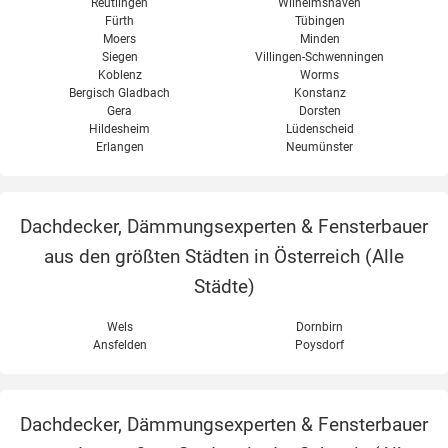
Reutlingen
Wilhelmshaven
Fürth
Tübingen
Moers
Minden
Siegen
Villingen-Schwenningen
Koblenz
Worms
Bergisch Gladbach
Konstanz
Gera
Dorsten
Hildesheim
Lüdenscheid
Erlangen
Neumünster
Dachdecker, Dämmungsexperten & Fensterbauer
aus den größten Städten in Österreich (
Alle
Städte
)
Wels
Dornbirn
Ansfelden
Poysdorf
Dachdecker, Dämmungsexperten & Fensterbauer