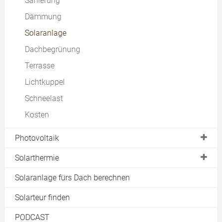
Sanierung
Dachschmuck
Schleppdach
Kniestock
Dämmung
Windsogsicherung
Sheddach
Dachaufstockung
Solaranlage
Brandschutz
Kosten
Dachbegrünung
Sturmschaden am Dach
Dachschrägenbad
Terrasse
Lichtkuppel
Schneelast
Kosten
Photovoltaik
Photovoltaikanlage
Solarthermie
Module
Solarheizung
Solaranlage fürs Dach berechnen
Einspeisevergütung
Warmwasserbereitung
Solarteur finden
Preise
Pool
PODCAST
Eigenverbrauch