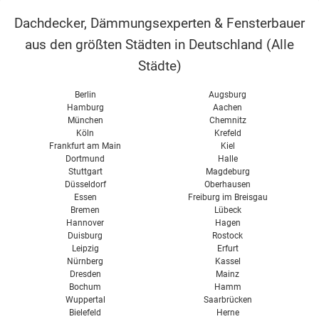
Dachschrägenbad
Preise & Kosten
Lichtkuppel
Dachdecker, Dämmungsexperten & Fensterbauer
Förderung
aus den größten Städten in Deutschland (
Alle
Schneelast
Solarspeicher
Städte
)
Kosten
Solarthermie kombinieren
Berlin
Augsburg
Hamburg
Aachen
München
Chemnitz
Köln
Krefeld
Frankfurt am Main
Kiel
Dortmund
Halle
Stuttgart
Magdeburg
Düsseldorf
Oberhausen
Essen
Freiburg im Breisgau
Bremen
Lübeck
Hannover
Hagen
Duisburg
Rostock
Leipzig
Erfurt
Nürnberg
Kassel
Dresden
Mainz
Bochum
Hamm
Wuppertal
Saarbrücken
Bielefeld
Herne