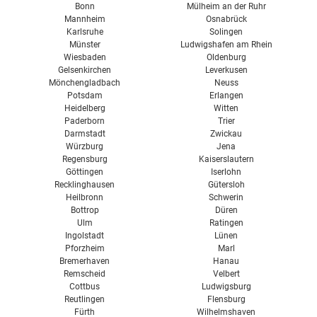
Bonn
Mülheim an der Ruhr
Mannheim
Osnabrück
Karlsruhe
Solingen
Münster
Ludwigshafen am Rhein
Wiesbaden
Oldenburg
Gelsenkirchen
Leverkusen
Mönchengladbach
Neuss
Potsdam
Erlangen
Heidelberg
Witten
Paderborn
Trier
Darmstadt
Zwickau
Würzburg
Jena
Regensburg
Kaiserslautern
Göttingen
Iserlohn
Recklinghausen
Gütersloh
Heilbronn
Schwerin
Bottrop
Düren
Ulm
Ratingen
Ingolstadt
Lünen
Pforzheim
Marl
Bremerhaven
Hanau
Remscheid
Velbert
Cottbus
Ludwigsburg
Reutlingen
Flensburg
Fürth
Wilhelmshaven