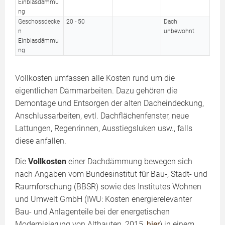
Einblasdämmu
ng
Geschossdecke
20 - 50
Dach
n
unbewohnt
Einblasdämmu
ng
Vollkosten umfassen alle Kosten rund um die
eigentlichen Dämmarbeiten. Dazu gehören die
Demontage und Entsorgen der alten Dacheindeckung,
Anschlussarbeiten, evtl. Dachflächenfenster, neue
Lattungen, Regenrinnen, Ausstiegsluken usw., falls
diese anfallen.
Die
Vollkosten
einer Dachdämmung bewegen sich
nach Angaben vom Bundesinstitut für Bau-, Stadt- und
Raumforschung (BBSR) sowie des Institutes Wohnen
und Umwelt GmbH (IWU: Kosten energierelevanter
Bau- und Anlagenteile bei der energetischen
Modernisierung von Altbauten, 2015,
hier
) in einem