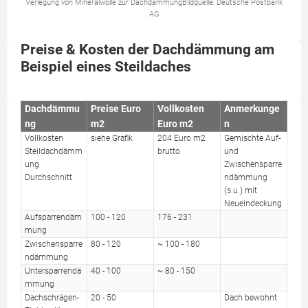
Verlegung von Mineralwolle zur DachdämmungBildquelle: Deutsche Postbank
AG
Preise & Kosten der Dachdämmung am
Beispiel eines Steildaches
Dachdämmu
Preise Euro
Vollkosten
Anmerkunge
ng
m2
Euro m2
n
Vollkosten
siehe Grafik
204 Euro m2
Gemischte Auf-
Steildachdämm
brutto
und
ung
Zwischensparre
Durchschnitt
ndämmung
(s.u.) mit
Neueindeckung
Aufsparrendäm
100 - 120
176 - 231
mung
Zwischensparre
80 - 120
~ 100 - 180
ndämmung
Untersparrendä
40 - 100
~ 80 - 150
mmung
Dachschrägen-
20 - 50
Dach bewohnt