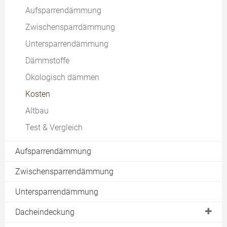
Kosten
Aufsparrendämmung
Dachkonstruktion
Zwischensparrdämmung
Dachhaut
Untersparrendämmung
Kaltdach
Dämmstoffe
Warmdach
Ökologisch dämmen
Dachreparatur
Kosten
Energetische Sanierung
Altbau
Dachbelichtung
Test & Vergleich
Aufsparrendämmung
Zwischensparrendämmung
Untersparrendämmung
Dacheindeckung