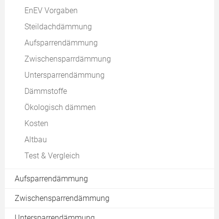
Sparren
EnEV Vorgaben
Asbest
Steildachdämmung
Kosten
Aufsparrendämmung
Dachkonstruktion
Zwischensparrdämmung
Dachhaut
Untersparrendämmung
Kaltdach
Dämmstoffe
Warmdach
Ökologisch dämmen
Dachreparatur
Kosten
Energetische Sanierung
Altbau
Dachbelichtung
Test & Vergleich
Aufsparrendämmung
Zwischensparrendämmung
Untersparrendämmung