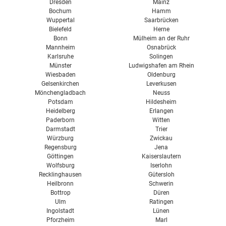
Dresden
Mainz
Bochum
Hamm
Wuppertal
Saarbrücken
Bielefeld
Herne
Bonn
Mülheim an der Ruhr
Mannheim
Osnabrück
Karlsruhe
Solingen
Münster
Ludwigshafen am Rhein
Wiesbaden
Oldenburg
Gelsenkirchen
Leverkusen
Mönchengladbach
Neuss
Potsdam
Hildesheim
Heidelberg
Erlangen
Paderborn
Witten
Darmstadt
Trier
Würzburg
Zwickau
Regensburg
Jena
Göttingen
Kaiserslautern
Wolfsburg
Iserlohn
Recklinghausen
Gütersloh
Heilbronn
Schwerin
Bottrop
Düren
Ulm
Ratingen
Ingolstadt
Lünen
Pforzheim
Marl