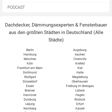
Dachaufstockung
Preise
Brandschutz
Pool
PODCAST
Dachbegrünung
Kosten
Eigenverbrauch
Sturmschaden am Dach
Solarkollektoren
Terrasse
Dachschrägenbad
Preise & Kosten
Lichtkuppel
Dachdecker, Dämmungsexperten & Fensterbauer
Förderung
aus den größten Städten in Deutschland (
Alle
Schneelast
Solarspeicher
Städte
)
Kosten
Solarthermie kombinieren
Berlin
Augsburg
Hamburg
Aachen
München
Chemnitz
Köln
Krefeld
Frankfurt am Main
Kiel
Dortmund
Halle
Stuttgart
Magdeburg
Düsseldorf
Oberhausen
Essen
Freiburg im Breisgau
Bremen
Lübeck
Hannover
Hagen
Duisburg
Rostock
Leipzig
Erfurt
Nürnberg
Kassel