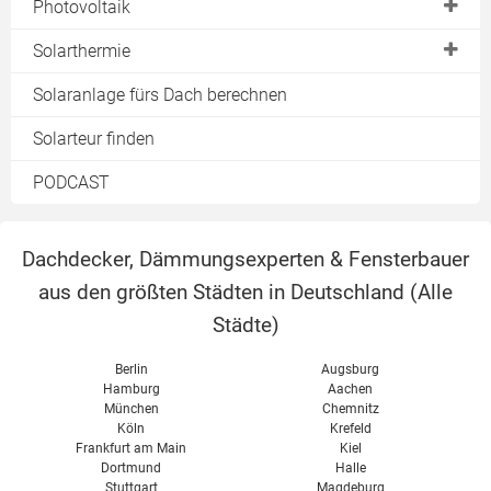
Dacheindeckung
Photovoltaik
Walmdach
Entwässerung
Photovoltaikanlage
Solarthermie
Zeltdach
Sanierung
Module
Solarheizung
Solaranlage fürs Dach berechnen
Schleppdach
Dämmung
Einspeisevergütung
Warmwasserbereitung
Solarteur finden
Sheddach
Solaranlage
Preise
Pool
PODCAST
Dachbegrünung
Eigenverbrauch
Solarkollektoren
Terrasse
Preise & Kosten
Lichtkuppel
Dachdecker, Dämmungsexperten & Fensterbauer
Förderung
aus den größten Städten in Deutschland (
Alle
Schneelast
Solarspeicher
Städte
)
Kosten
Solarthermie kombinieren
Berlin
Augsburg
Hamburg
Aachen
München
Chemnitz
Köln
Krefeld
Frankfurt am Main
Kiel
Dortmund
Halle
Stuttgart
Magdeburg