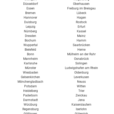
Düsseldorf
Oberhausen
Essen
Freiburg im Breisgau
Bremen
Lübeck
Hannover
Hagen
Duisburg
Rostock
Leipzig
Erfurt
Nürnberg
Kassel
Dresden
Mainz
Bochum
Hamm
Wuppertal
Saarbrücken
Bielefeld
Herne
Bonn
Mülheim an der Ruhr
Mannheim
Osnabrück
Karlsruhe
Solingen
Münster
Ludwigshafen am Rhein
Wiesbaden
Oldenburg
Gelsenkirchen
Leverkusen
Mönchengladbach
Neuss
Potsdam
Witten
Heidelberg
Trier
Paderborn
Zwickau
Darmstadt
Jena
Würzburg
Kaiserslautern
Regensburg
Iserlohn
Göttingen
Gütersloh