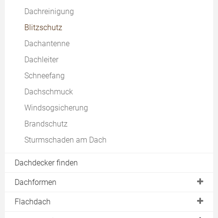
Dachgaube verkleiden
Dachbelichtung
Dachreinigung
beim Metalldach
Test & Vergleich
EPDM Abdichtung
Fertiggaube
Blitzschutz
beim Schieferdach
Dachbalkon
Dachantenne
Dachsteine
Dachloggia
Dachleiter
Reetdach
Dachterrasse
Schneefang
Kosten
Dachwohnfenster
Dachschmuck
Kniestock
Windsogsicherung
Dachaufstockung
Brandschutz
Kosten
Sturmschaden am Dach
Dachschrägenbad
Dachdecker finden
Dachformen
Satteldach
Flachdach
Pultdach