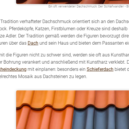
Ein oft verwendeter Dachschmuck: Der Schlafwandler - Bi
 Tradition verhafteter Dachschmuck orientiert sich an den Da
ock. Pferdeköpfe, Katzen, Firstblumen oder Kreuze sind deshal
lze Adler. Der Tradition gemäß werden die Figuren bevorzugt dir
uren über das
Dach
und sein Haus und bieten dem Passanten ei
it die Figuren nicht zu schwer sind, werden sie oft aus Kunstharz
er Bohrung verankert und anschließend mit Kunstharz verklebt. 
heindeckung
mit einplanen: besonders ein
Schieferdach
bietet 
elrechtes Mosaik aus Dachsteinen zu legen.