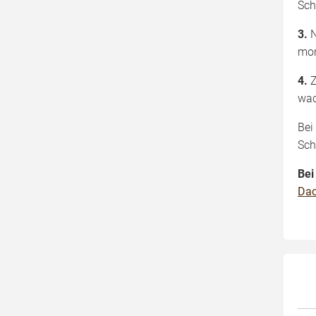
Sch
3.
N
mon
4.
Z
wac
Bei
Sch
Bei
Dac