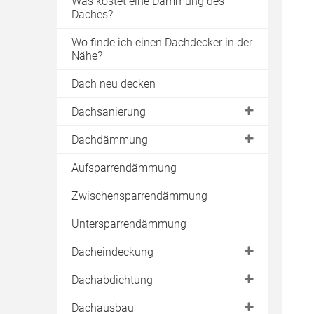
Was kostet eine Dämmung des
Daches?
Wo finde ich einen Dachdecker in der
Nähe?
Dach neu decken
Dachsanierung
Dachstuhl
Dachdämmung
Pfetten
Dach dämmen
Aufsparrendämmung
Sparren
EnEV Vorgaben
Zwischensparrendämmung
Asbest
Steildachdämmung
Untersparrendämmung
Kosten
Aufsparrendämmung
Dacheindeckung
Dachkonstruktion
Zwischensparrdämmung
Dachhaut
Dach decken
Dachabdichtung
Untersparrendämmung
Kaltdach
Dachbeschichtung
Dämmstoffe
Flachdachabdichtung
Dachausbau