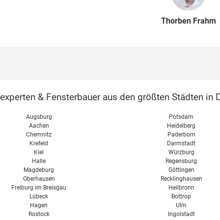
Thorben Frahm
perten & Fensterbauer aus den größten Städten in D
Augsburg
Potsdam
Aachen
Heidelberg
Chemnitz
Paderborn
Krefeld
Darmstadt
Kiel
Würzburg
Halle
Regensburg
Magdeburg
Göttingen
Oberhausen
Recklinghausen
Freiburg im Breisgau
Heilbronn
Lübeck
Bottrop
Hagen
Ulm
Rostock
Ingolstadt