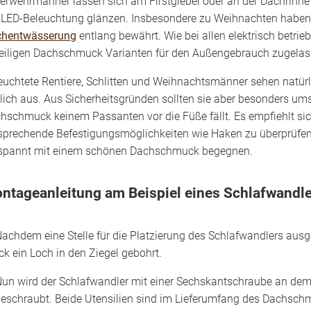
erwehrmänner lassen sich am Firstgiebel oder an der Dachrinne 
 LED-Beleuchtung glänzen. Insbesondere zu Weihnachten haben s
hentwässerung
entlang bewährt. Wie bei allen elektrisch betri
eiligen Dachschmuck Varianten für den Außengebrauch zugelas
euchtete Rentiere, Schlitten und Weihnachtsmänner sehen natürl
tlich aus. Aus Sicherheitsgründen sollten sie aber besonders um
hschmuck keinem Passanten vor die Füße fällt. Es empfiehlt sic
sprechende Befestigungsmöglichkeiten wie Haken zu überprüfe
spannt mit einem schönen Dachschmuck begegnen.
ntageanleitung am Beispiel eines Schlafwandl
achdem eine Stelle für die Platzierung des Schlafwandlers ausge
ck ein Loch in den Ziegel gebohrt.
un wird der Schlafwandler mit einer Sechskantschraube an dem 
eschraubt. Beide Utensilien sind im Lieferumfang des Dachschmu