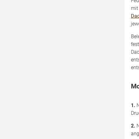
Feu
mit
Dac
jew
Bel
fes
Dac
ent
ent
Mo
1.
N
Dru
2.
N
ang