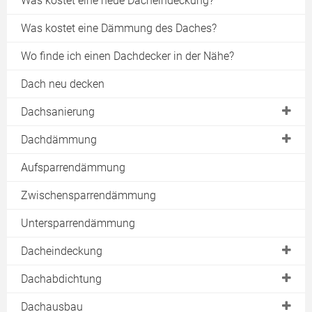
Was kostet eine neue Dacheindeckung?
Was kostet eine Dämmung des Daches?
Wo finde ich einen Dachdecker in der Nähe?
Dach neu decken
Dachsanierung
Dachstuhl
Dachdämmung
Pfetten
Dach dämmen
Aufsparrendämmung
Sparren
EnEV Vorgaben
Zwischensparrendämmung
Asbest
Steildachdämmung
Untersparrendämmung
Kosten
Aufsparrendämmung
Dacheindeckung
Dachkonstruktion
Zwischensparrdämmung
Dachhaut
Dach decken
Dachabdichtung
Untersparrendämmung
Kaltdach
Dachbeschichtung
Dämmstoffe
Flachdachabdichtung
Dachausbau