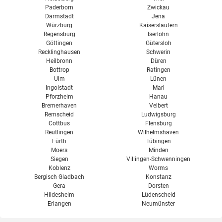
Paderborn
Zwickau
Darmstadt
Jena
Würzburg
Kaiserslautern
Regensburg
Iserlohn
Göttingen
Gütersloh
Recklinghausen
Schwerin
Heilbronn
Düren
Bottrop
Ratingen
Ulm
Lünen
Ingolstadt
Marl
Pforzheim
Hanau
Bremerhaven
Velbert
Remscheid
Ludwigsburg
Cottbus
Flensburg
Reutlingen
Wilhelmshaven
Fürth
Tübingen
Moers
Minden
Siegen
Villingen-Schwenningen
Koblenz
Worms
Bergisch Gladbach
Konstanz
Gera
Dorsten
Hildesheim
Lüdenscheid
Erlangen
Neumünster