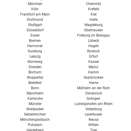
München
Chemnitz
Köln
Krefeld
Frankfurt am Main
Kiel
Dortmund
Halle
Stuttgart
Magdeburg
Düsseldorf
Oberhausen
Essen
Freiburg im Breisgau
Bremen
Lübeck
Hannover
Hagen
Duisburg
Rostock
Leipzig
Erfurt
Nürnberg
Kassel
Dresden
Mainz
Bochum
Hamm
Wuppertal
Saarbrücken
Bielefeld
Herne
Bonn
Mülheim an der Ruhr
Mannheim
Osnabrück
Karlsruhe
Solingen
Münster
Ludwigshafen am Rhein
Wiesbaden
Oldenburg
Gelsenkirchen
Leverkusen
Mönchengladbach
Neuss
Potsdam
Witten
Heidelberg
Trier