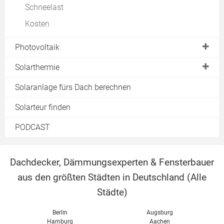
Schneelast
Kosten
Photovoltaik
Photovoltaikanlage
Solarthermie
Module
Solarheizung
Solaranlage fürs Dach berechnen
Einspeisevergütung
Warmwasserbereitung
Solarteur finden
Preise
Pool
PODCAST
Eigenverbrauch
Solarkollektoren
Preise & Kosten
Dachdecker, Dämmungsexperten & Fensterbauer
Förderung
aus den größten Städten in Deutschland (
Alle
Solarspeicher
Städte
)
Solarthermie kombinieren
Berlin
Augsburg
Hamburg
Aachen