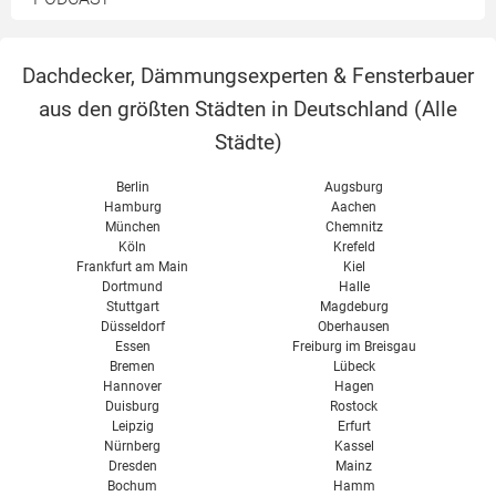
Eigenverbrauch
Solarkollektoren
Terrasse
Preise & Kosten
Lichtkuppel
Dachdecker, Dämmungsexperten & Fensterbauer
Förderung
aus den größten Städten in Deutschland (
Alle
Schneelast
Solarspeicher
Städte
)
Kosten
Solarthermie kombinieren
Berlin
Augsburg
Hamburg
Aachen
München
Chemnitz
Köln
Krefeld
Frankfurt am Main
Kiel
Dortmund
Halle
Stuttgart
Magdeburg
Düsseldorf
Oberhausen
Essen
Freiburg im Breisgau
Bremen
Lübeck
Hannover
Hagen
Duisburg
Rostock
Leipzig
Erfurt
Nürnberg
Kassel
Dresden
Mainz
Bochum
Hamm