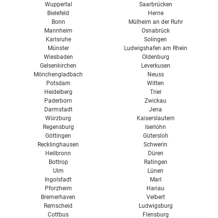
Wuppertal
Saarbrücken
Bielefeld
Herne
Bonn
Mülheim an der Ruhr
Mannheim
Osnabrück
Karlsruhe
Solingen
Münster
Ludwigshafen am Rhein
Wiesbaden
Oldenburg
Gelsenkirchen
Leverkusen
Mönchengladbach
Neuss
Potsdam
Witten
Heidelberg
Trier
Paderborn
Zwickau
Darmstadt
Jena
Würzburg
Kaiserslautern
Regensburg
Iserlohn
Göttingen
Gütersloh
Recklinghausen
Schwerin
Heilbronn
Düren
Bottrop
Ratingen
Ulm
Lünen
Ingolstadt
Marl
Pforzheim
Hanau
Bremerhaven
Velbert
Remscheid
Ludwigsburg
Cottbus
Flensburg