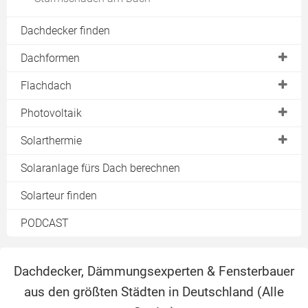
Dachschrägenbad
Dachdecker finden
Dachformen
Satteldach
Flachdach
Pultdach
Dacheindeckung
Photovoltaik
Walmdach
Entwässerung
Photovoltaikanlage
Solarthermie
Zeltdach
Sanierung
Module
Solarheizung
Solaranlage fürs Dach berechnen
Schleppdach
Dämmung
Einspeisevergütung
Warmwasserbereitung
Solarteur finden
Sheddach
Solaranlage
Preise
Pool
PODCAST
Dachbegrünung
Eigenverbrauch
Solarkollektoren
Terrasse
Preise & Kosten
Lichtkuppel
Dachdecker, Dämmungsexperten & Fensterbauer
Förderung
aus den größten Städten in Deutschland (
Alle
Schneelast
Solarspeicher