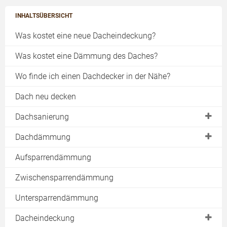
INHALTSÜBERSICHT
Was kostet eine neue Dacheindeckung?
Was kostet eine Dämmung des Daches?
Wo finde ich einen Dachdecker in der Nähe?
Dach neu decken
Dachsanierung
Dachstuhl
Dachdämmung
Pfetten
Dach dämmen
Aufsparrendämmung
Sparren
EnEV Vorgaben
Zwischensparrendämmung
Asbest
Steildachdämmung
Untersparrendämmung
Kosten
Aufsparrendämmung
Dacheindeckung
Dachkonstruktion
Zwischensparrdämmung