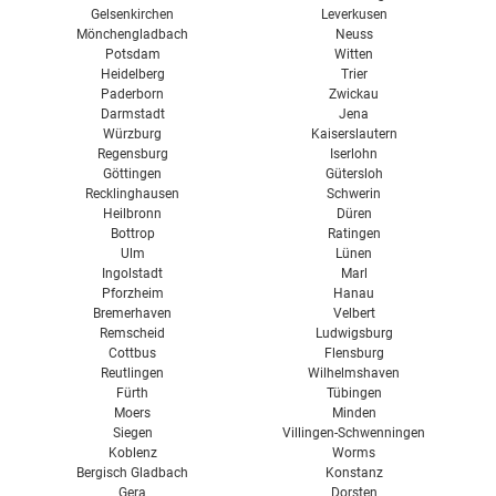
Gelsenkirchen
Leverkusen
Mönchengladbach
Neuss
Potsdam
Witten
Heidelberg
Trier
Paderborn
Zwickau
Darmstadt
Jena
Würzburg
Kaiserslautern
Regensburg
Iserlohn
Göttingen
Gütersloh
Recklinghausen
Schwerin
Heilbronn
Düren
Bottrop
Ratingen
Ulm
Lünen
Ingolstadt
Marl
Pforzheim
Hanau
Bremerhaven
Velbert
Remscheid
Ludwigsburg
Cottbus
Flensburg
Reutlingen
Wilhelmshaven
Fürth
Tübingen
Moers
Minden
Siegen
Villingen-Schwenningen
Koblenz
Worms
Bergisch Gladbach
Konstanz
Gera
Dorsten