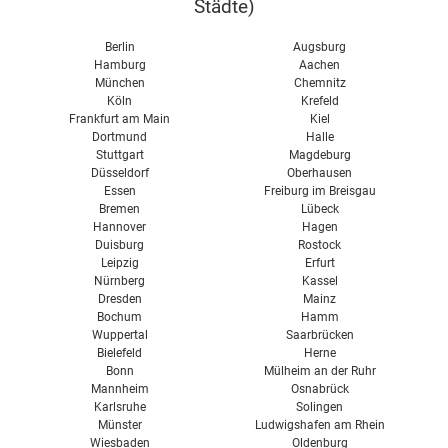
Städte
)
Kosten
Solarthermie kombinieren
Berlin
Augsburg
Hamburg
Aachen
München
Chemnitz
Köln
Krefeld
Frankfurt am Main
Kiel
Dortmund
Halle
Stuttgart
Magdeburg
Düsseldorf
Oberhausen
Essen
Freiburg im Breisgau
Bremen
Lübeck
Hannover
Hagen
Duisburg
Rostock
Leipzig
Erfurt
Nürnberg
Kassel
Dresden
Mainz
Bochum
Hamm
Wuppertal
Saarbrücken
Bielefeld
Herne
Bonn
Mülheim an der Ruhr
Mannheim
Osnabrück
Karlsruhe
Solingen
Münster
Ludwigshafen am Rhein
Wiesbaden
Oldenburg