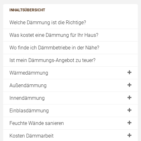
INHALTSÜBERSICHT
Welche Dämmung ist die Richtige?
Was kostet eine Dämmung für Ihr Haus?
Wo finde ich Dämmbetriebe in der Nähe?
Ist mein Dämmungs-Angebot zu teuer?
Wärmedämmung
Gebäudeenergiegesetz
Außendämmung
EnEV Vorgaben
Dach
Innendämmung
EnEV 2014
Fassade
Geschossdecke
Einblasdämmung
Wärmebrücken
Außenwand
Innenwand
Kennwerte
Feuchte Wände sanieren
im Altbau
Keller
Fußboden
Vor- & Nachteile
Ursachen
Kosten Dämmarbeit
im Neubau
Bodenplatte
Kellerdecke