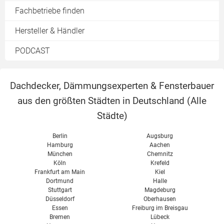
Erfahrungen
Dämmmatten
Fachbetriebe finden
Perlite
Zelluloseplatten
Nachteile
Einblasdämmung
PUR / PIR
Hersteller & Händler
Korkdämmplatten
Kosten
Dämmschaum
Schafwolle
Vergleich
PODCAST
Firmen finden
Schaumglas
Dämmschaum
Schilf
Dachdecker, Dämmungsexperten & Fensterbauer
Steinwolle
aus den größten Städten in Deutschland (
Alle
XPS
Städte
)
Zellulose
Berlin
Augsburg
Hamburg
Aachen
München
Chemnitz
Köln
Krefeld
Frankfurt am Main
Kiel
Dortmund
Halle
Stuttgart
Magdeburg
Düsseldorf
Oberhausen
Essen
Freiburg im Breisgau
Bremen
Lübeck