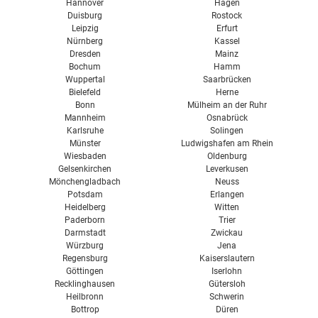
Hannover
Hagen
Duisburg
Rostock
Leipzig
Erfurt
Nürnberg
Kassel
Dresden
Mainz
Bochum
Hamm
Wuppertal
Saarbrücken
Bielefeld
Herne
Bonn
Mülheim an der Ruhr
Mannheim
Osnabrück
Karlsruhe
Solingen
Münster
Ludwigshafen am Rhein
Wiesbaden
Oldenburg
Gelsenkirchen
Leverkusen
Mönchengladbach
Neuss
Potsdam
Erlangen
Heidelberg
Witten
Paderborn
Trier
Darmstadt
Zwickau
Würzburg
Jena
Regensburg
Kaiserslautern
Göttingen
Iserlohn
Recklinghausen
Gütersloh
Heilbronn
Schwerin
Bottrop
Düren