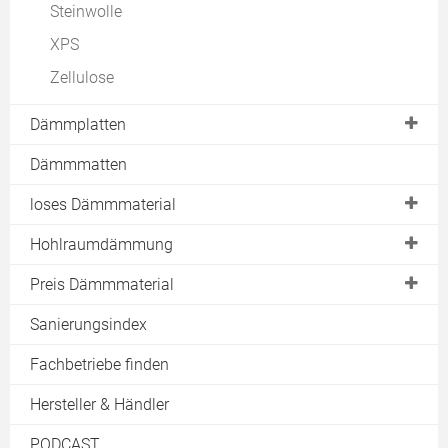
Steinwolle
XPS
Zellulose
Dämmplatten
Hartschaumplatten
Dämmmatten
Styroporplatten
loses Dämmmaterial
Polystyrolplatten
Einblasdämmung
Hohlraumdämmung
Polyurethanplatten
Schüttdämmung
Nutzen
Preis Dämmmaterial
Phenolharzplatten
Förderung
Dämmplatten
Sanierungsindex
Mineraldämmplatten
Erfahrungen
Dämmmatten
Kalziumsilikatplatten
Fachbetriebe finden
Nachteile
Einblasdämmung
Holzfaserplatten
Hersteller & Händler
Kosten
Dämmschaum
Holzwolleplatten
PODCAST
Firmen finden