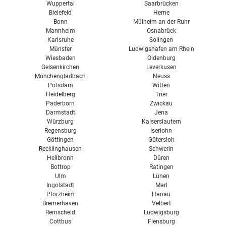
Wuppertal
Saarbrücken
Bielefeld
Herne
Bonn
Mülheim an der Ruhr
Mannheim
Osnabrück
Karlsruhe
Solingen
Münster
Ludwigshafen am Rhein
Wiesbaden
Oldenburg
Gelsenkirchen
Leverkusen
Mönchengladbach
Neuss
Potsdam
Witten
Heidelberg
Trier
Paderborn
Zwickau
Darmstadt
Jena
Würzburg
Kaiserslautern
Regensburg
Iserlohn
Göttingen
Gütersloh
Recklinghausen
Schwerin
Heilbronn
Düren
Bottrop
Ratingen
Ulm
Lünen
Ingolstadt
Marl
Pforzheim
Hanau
Bremerhaven
Velbert
Remscheid
Ludwigsburg
Cottbus
Flensburg