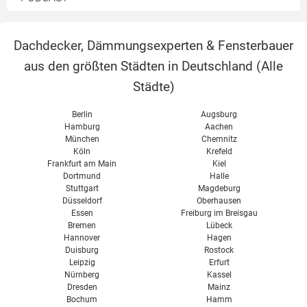
Zelluloseplatten
Dämmschaum
Korkdämmplatten
Dachdecker, Dämmungsexperten & Fensterbauer
Vergleich
aus den größten Städten in Deutschland (
Alle
Städte
)
Berlin
Augsburg
Hamburg
Aachen
München
Chemnitz
Köln
Krefeld
Frankfurt am Main
Kiel
Dortmund
Halle
Stuttgart
Magdeburg
Düsseldorf
Oberhausen
Essen
Freiburg im Breisgau
Bremen
Lübeck
Hannover
Hagen
Duisburg
Rostock
Leipzig
Erfurt
Nürnberg
Kassel
Dresden
Mainz
Bochum
Hamm