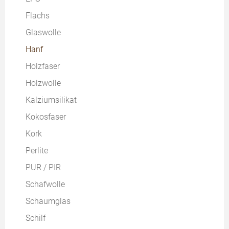
für Fußböden
Flachs
Einblasdämmstoffe
Glaswolle
Zellulose
Hanf
Holzfaser
Holzwolle
Kalziumsilikat
Kokosfaser
Kork
Perlite
PUR / PIR
Schafwolle
Schaumglas
Schilf