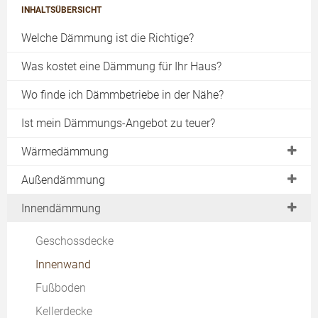
INHALTSÜBERSICHT
Welche Dämmung ist die Richtige?
Was kostet eine Dämmung für Ihr Haus?
Wo finde ich Dämmbetriebe in der Nähe?
Ist mein Dämmungs-Angebot zu teuer?
Wärmedämmung
Gebäudeenergiegesetz
Außendämmung
EnEV Vorgaben
Dach
Innendämmung
EnEV 2014
Fassade
Geschossdecke
Wärmebrücken
Außenwand
Innenwand
im Altbau
Keller
Fußboden
im Neubau
Bodenplatte
Kellerdecke
Passivhaus