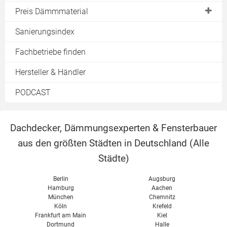
Schüttdämmung
Nutzen
Preis Dämmmaterial
Holzfaser
Phenolharzplatten
Förderung
Holzwolle
Dämmplatten
Sanierungsindex
Mineraldämmplatten
Erfahrungen
Kalziumsilikat
Dämmmatten
Kalziumsilikatplatten
Fachbetriebe finden
Nachteile
Kokosfaser
Einblasdämmung
Holzfaserplatten
Hersteller & Händler
Kosten
Kork
Dämmschaum
Holzwolleplatten
PODCAST
Firmen finden
Perlite
Zelluloseplatten
Dämmschaum
PUR / PIR
Korkdämmplatten
Dachdecker, Dämmungsexperten & Fensterbauer
Schafwolle
Vergleich
aus den größten Städten in Deutschland (
Alle
Schaumglas
Städte
)
Schilf
Steinwolle
Berlin
Augsburg
Hamburg
Aachen
XPS
München
Chemnitz
Köln
Krefeld
Zellulose
Frankfurt am Main
Kiel
Dortmund
Halle