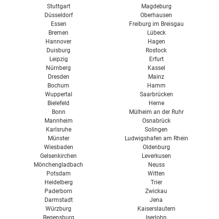
Stuttgart
Magdeburg
Düsseldorf
Oberhausen
Essen
Freiburg im Breisgau
Bremen
Lübeck
Hannover
Hagen
Duisburg
Rostock
Leipzig
Erfurt
Nürnberg
Kassel
Dresden
Mainz
Bochum
Hamm
Wuppertal
Saarbrücken
Bielefeld
Herne
Bonn
Mülheim an der Ruhr
Mannheim
Osnabrück
Karlsruhe
Solingen
Münster
Ludwigshafen am Rhein
Wiesbaden
Oldenburg
Gelsenkirchen
Leverkusen
Mönchengladbach
Neuss
Potsdam
Witten
Heidelberg
Trier
Paderborn
Zwickau
Darmstadt
Jena
Würzburg
Kaiserslautern
Regensburg
Iserlohn