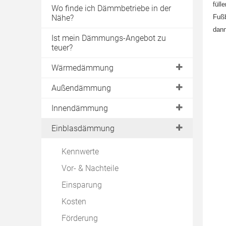
füll
Wo finde ich Dämmbetriebe in der
Nähe?
Fußb
dann
Ist mein Dämmungs-Angebot zu
teuer?
Wärmedämmung
Gebäudeenergiegesetz
Außendämmung
EnEV Vorgaben
Dach
Innendämmung
EnEV 2014
Fassade
Geschossdecke
Einblasdämmung
Wärmebrücken
Außenwand
Innenwand
Kennwerte
im Altbau
Keller
Fußboden
Vor- & Nachteile
im Neubau
Bodenplatte
Kellerdecke
Einsparung
Passivhaus
Fachwerk
Schimmel
Kosten
WDVS
Förderung
Transparente Dämmung