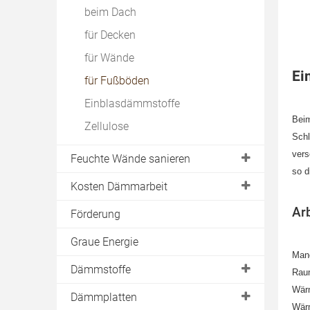
beim Dach
für Decken
für Wände
Ei
für Fußböden
Einblasdämmstoffe
Beim
Zellulose
Schl
vers
Feuchte Wände sanieren
so d
Ursachen
Kosten Dämmarbeit
Gefahren
Ar
Außendämmung
Förderung
Messen
Fassadendämmung
Graue Energie
Abdichten
Manc
Kerndämmung
Dämmstoffe
Raum
Trocknen
Kellerdämmung
Wärm
Blähton
Dämmplatten
Kondenswasser
Innendämmung
Wärm