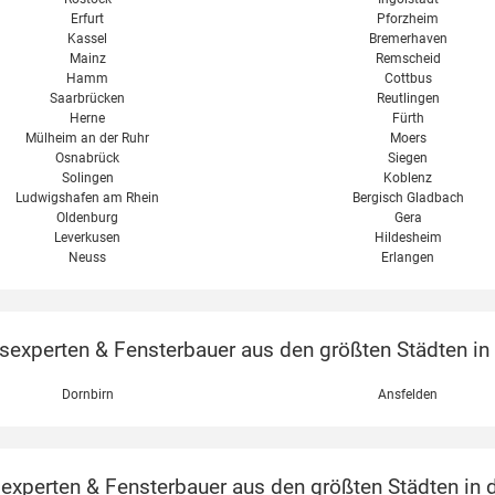
Erfurt
Pforzheim
Kassel
Bremerhaven
Mainz
Remscheid
Hamm
Cottbus
Saarbrücken
Reutlingen
Herne
Fürth
Mülheim an der Ruhr
Moers
Osnabrück
Siegen
Solingen
Koblenz
Ludwigshafen am Rhein
Bergisch Gladbach
Oldenburg
Gera
Leverkusen
Hildesheim
Neuss
Erlangen
xperten & Fensterbauer aus den größten Städten in Ö
Dornbirn
Ansfelden
perten & Fensterbauer aus den größten Städten in d