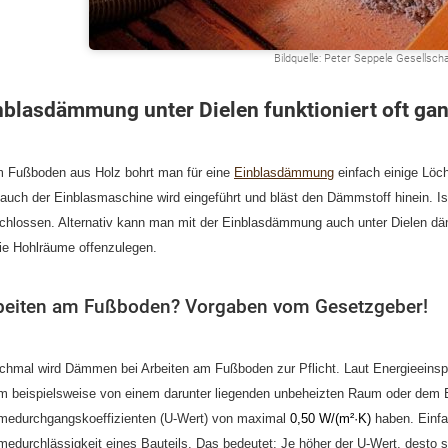
Bildquelle: Peter Seppele Gesellsch
nblasdämmung unter Dielen funktioniert oft gan
 Fußboden aus Holz bohrt man für eine
Einblasdämmung
einfach einige Löch
auch der Einblasmaschine wird eingeführt und bläst den Dämmstoff hinein. I
chlossen. Alternativ kann man mit der Einblasdämmung auch unter Dielen d
ie Hohlräume offenzulegen.
beiten am Fußboden? Vorgaben vom Gesetzgeber!
hmal wird Dämmen bei Arbeiten am Fußboden zur Pflicht. Laut Energieeinsp
 beispielsweise von einem darunter liegenden unbeheizten Raum oder dem E
edurchgangskoeffizienten (U-Wert) von maximal
0,50 W/(m²·K)
haben. Einfa
edurchlässigkeit eines Bauteils. Das bedeutet: Je höher der U-Wert, desto 