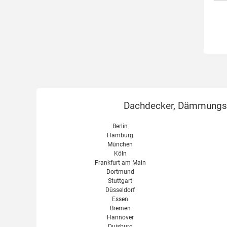
Steinwolle
XPS
Zellulose
Dachdecker, Dämmungsex
Berlin
Hamburg
München
Köln
Frankfurt am Main
Dortmund
Stuttgart
Düsseldorf
Essen
Bremen
Hannover
Duisburg