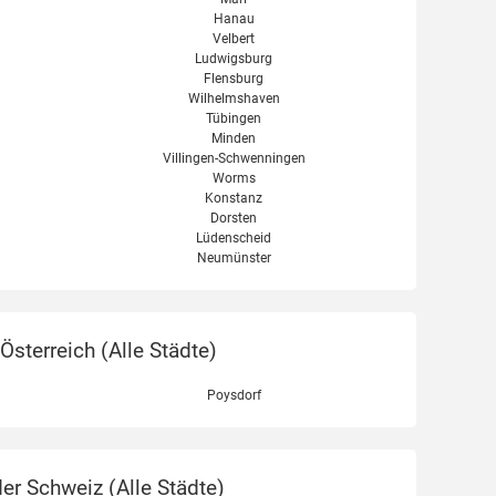
Hanau
Velbert
Ludwigsburg
Flensburg
Wilhelmshaven
Tübingen
Minden
Villingen-Schwenningen
Worms
Konstanz
Dorsten
Lüdenscheid
Neumünster
sterreich (
Alle Städte
)
Poysdorf
er Schweiz (
Alle Städte
)