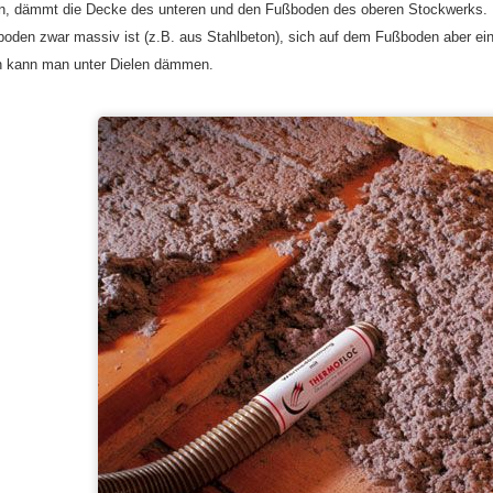
en, dämmt die Decke des unteren und den Fußboden des oberen Stockwerks
oden zwar massiv ist (z.B. aus Stahlbeton), sich auf dem Fußboden aber ein
 kann man unter Dielen dämmen.