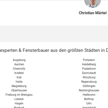
Christian Märtel
perten & Fensterbauer aus den größten Städten in D
Augsburg
Potsdam
Aachen
Heidelberg
Chemnitz
Paderborn
Krefeld
Darmstadt
Kiel
Würzburg
Halle
Regensburg
Magdeburg
Göttingen
Oberhausen
Recklinghausen
Freiburg im Breisgau
Heilbronn
Lübeck
Bottrop
Hagen
Ulm
Rostock
Ingolstadt