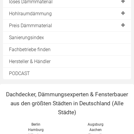
loses Dämmmaterial
Einblasdämmstoffe
Glaswolle
Polystyrolplatten
Einblasdämmung
Hohlraumdämmung
Zellulose
Hanf
Polyurethanplatten
Schüttdämmung
Nutzen
Preis Dämmmaterial
Holzfaser
Phenolharzplatten
Förderung
Holzwolle
Dämmplatten
Sanierungsindex
Mineraldämmplatten
Erfahrungen
Kalziumsilikat
Dämmmatten
Kalziumsilikatplatten
Fachbetriebe finden
Nachteile
Kokosfaser
Einblasdämmung
Holzfaserplatten
Hersteller & Händler
Kosten
Kork
Dämmschaum
Holzwolleplatten
PODCAST
Firmen finden
Perlite
Zelluloseplatten
Dämmschaum
PUR / PIR
Korkdämmplatten
Dachdecker, Dämmungsexperten & Fensterbauer
Schafwolle
Vergleich
aus den größten Städten in Deutschland (
Alle
Schaumglas
Städte
)
Schilf
Steinwolle
Berlin
Augsburg
Hamburg
Aachen