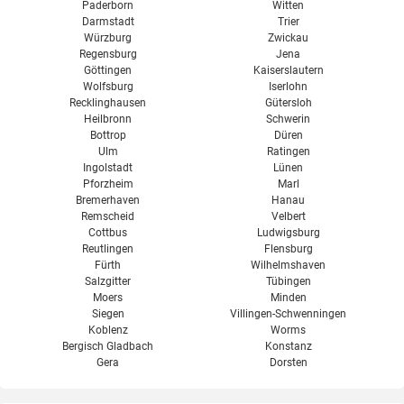
Paderborn
Witten
Darmstadt
Trier
Würzburg
Zwickau
Regensburg
Jena
Göttingen
Kaiserslautern
Wolfsburg
Iserlohn
Recklinghausen
Gütersloh
Heilbronn
Schwerin
Bottrop
Düren
Ulm
Ratingen
Ingolstadt
Lünen
Pforzheim
Marl
Bremerhaven
Hanau
Remscheid
Velbert
Cottbus
Ludwigsburg
Reutlingen
Flensburg
Fürth
Wilhelmshaven
Salzgitter
Tübingen
Moers
Minden
Siegen
Villingen-Schwenningen
Koblenz
Worms
Bergisch Gladbach
Konstanz
Gera
Dorsten