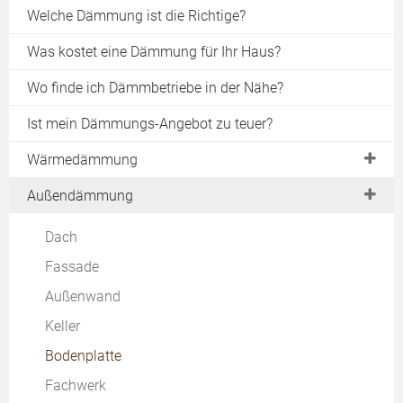
Welche Dämmung ist die Richtige?
Was kostet eine Dämmung für Ihr Haus?
Wo finde ich Dämmbetriebe in der Nähe?
Ist mein Dämmungs-Angebot zu teuer?
Wärmedämmung
Gebäudeenergiegesetz
Außendämmung
EnEV Vorgaben
Dach
EnEV 2014
Fassade
Wärmebrücken
Außenwand
im Altbau
Keller
im Neubau
Bodenplatte
Passivhaus
Fachwerk