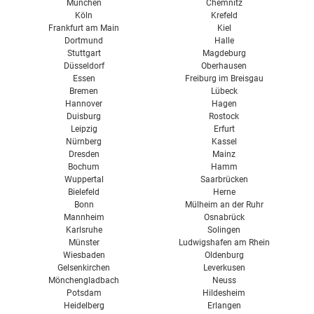
XPS
München
Chemnitz
Köln
Krefeld
Zellulose
Frankfurt am Main
Kiel
Dortmund
Halle
Stuttgart
Magdeburg
Düsseldorf
Oberhausen
Essen
Freiburg im Breisgau
Bremen
Lübeck
Hannover
Hagen
Duisburg
Rostock
Leipzig
Erfurt
Nürnberg
Kassel
Dresden
Mainz
Bochum
Hamm
Wuppertal
Saarbrücken
Bielefeld
Herne
Bonn
Mülheim an der Ruhr
Mannheim
Osnabrück
Karlsruhe
Solingen
Münster
Ludwigshafen am Rhein
Wiesbaden
Oldenburg
Gelsenkirchen
Leverkusen
Mönchengladbach
Neuss
Potsdam
Hildesheim
Heidelberg
Erlangen