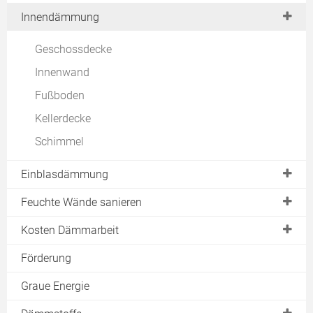
EnEV Vorgaben
Dach
Innendämmung
EnEV 2014
Fassade
Geschossdecke
Wärmebrücken
Außenwand
Innenwand
im Altbau
Keller
Fußboden
im Neubau
Bodenplatte
Kellerdecke
Passivhaus
Fachwerk
Schimmel
WDVS
Einblasdämmung
Transparente Dämmung
Kennwerte
Feuchte Wände sanieren
Vor- & Nachteile
Ursachen
Kosten Dämmarbeit
Einsparung
Gefahren
Außendämmung
Förderung
Kosten
Messen
Fassadendämmung
Graue Energie
Förderung
Abdichten
Kerndämmung