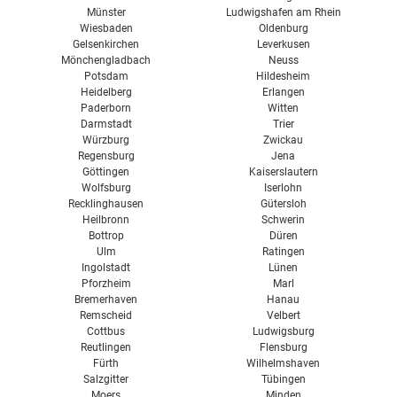
Münster
Ludwigshafen am Rhein
Wiesbaden
Oldenburg
Gelsenkirchen
Leverkusen
Mönchengladbach
Neuss
Potsdam
Hildesheim
Heidelberg
Erlangen
Paderborn
Witten
Darmstadt
Trier
Würzburg
Zwickau
Regensburg
Jena
Göttingen
Kaiserslautern
Wolfsburg
Iserlohn
Recklinghausen
Gütersloh
Heilbronn
Schwerin
Bottrop
Düren
Ulm
Ratingen
Ingolstadt
Lünen
Pforzheim
Marl
Bremerhaven
Hanau
Remscheid
Velbert
Cottbus
Ludwigsburg
Reutlingen
Flensburg
Fürth
Wilhelmshaven
Salzgitter
Tübingen
Moers
Minden