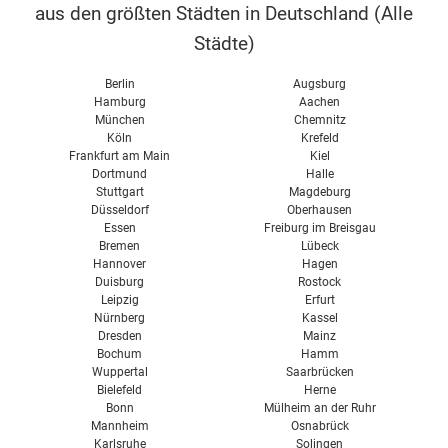
aus den größten Städten in Deutschland (
Alle
Schaumglas
Städte
)
Schilf
Steinwolle
Berlin
Augsburg
Hamburg
Aachen
XPS
München
Chemnitz
Köln
Krefeld
Zellulose
Frankfurt am Main
Kiel
Dortmund
Halle
Stuttgart
Magdeburg
Düsseldorf
Oberhausen
Essen
Freiburg im Breisgau
Bremen
Lübeck
Hannover
Hagen
Duisburg
Rostock
Leipzig
Erfurt
Nürnberg
Kassel
Dresden
Mainz
Bochum
Hamm
Wuppertal
Saarbrücken
Bielefeld
Herne
Bonn
Mülheim an der Ruhr
Mannheim
Osnabrück
Karlsruhe
Solingen