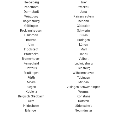
Heidelberg
Trier
Paderborn
Zwickau
Darmstadt
Jena
Würzburg
Kaiserslautern
Regensburg
Iserlohn
Göttingen
Gütersloh
Recklinghausen
Schwerin
Heilbronn
Düren
Bottrop
Ratingen
Ulm
Lünen
Ingolstadt
Marl
Pforzheim
Hanau
Bremerhaven
Velbert
Remscheid
Ludwigsburg
Cottbus
Flensburg
Reutlingen
Wilhelmshaven
Fürth
Tübingen
Moers
Minden
Siegen
Villingen-Schwenningen
Koblenz
Worms
Bergisch Gladbach
Konstanz
Gera
Dorsten
Hildesheim
Lüdenscheid
Erlangen
Neumünster