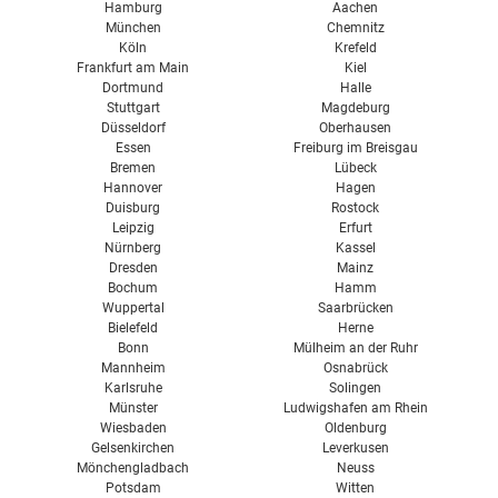
Hamburg
Aachen
München
Chemnitz
Köln
Krefeld
Frankfurt am Main
Kiel
Dortmund
Halle
Stuttgart
Magdeburg
Düsseldorf
Oberhausen
Essen
Freiburg im Breisgau
Bremen
Lübeck
Hannover
Hagen
Duisburg
Rostock
Leipzig
Erfurt
Nürnberg
Kassel
Dresden
Mainz
Bochum
Hamm
Wuppertal
Saarbrücken
Bielefeld
Herne
Bonn
Mülheim an der Ruhr
Mannheim
Osnabrück
Karlsruhe
Solingen
Münster
Ludwigshafen am Rhein
Wiesbaden
Oldenburg
Gelsenkirchen
Leverkusen
Mönchengladbach
Neuss
Potsdam
Witten