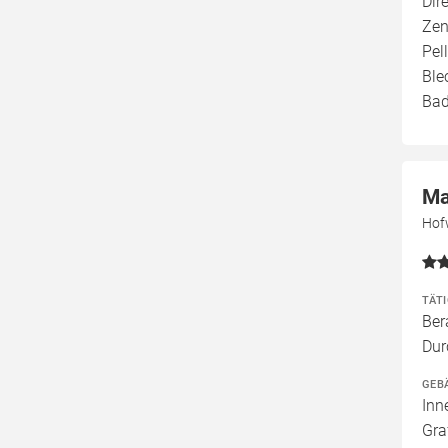
Dir
Zen
Pel
Ble
Bad
Ma
Hof
TÄT
Ber
Dur
GEB
Inn
Gra