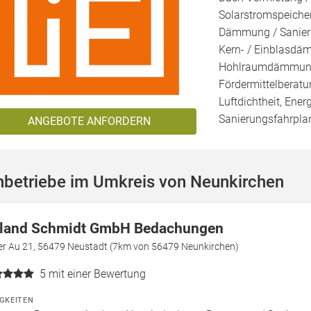
Solarstromspeicher
Dämmung / Sanieru
Kern- / Einblasd
Hohlraumdämmung, 
Fördermittelberatu
Luftdichtheit, Ener
Sanierungsfahrplan
ANGEBOTE ANFORDERN
hbetriebe im Umkreis von Neunkirchen
land Schmidt GmbH Bedachungen
der Au 21, 56479 Neustadt (7km von 56479 Neunkirchen)
5
mit einer Bewertung
IGKEITEN