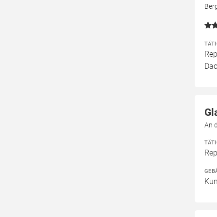
Ber
TÄT
Rep
Dac
Gl
An 
TÄT
Rep
GEB
Kun