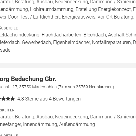
aratur, Beratung, Ausbau, Neueindeckung, Dämmung / Sanieru
endämmung, Hohlraumdämmung, Erstellung Energiekonzept, För
wer-Door-Test / Luftdichtheit, Energieausweis, Vor-Ort Beratung, 
ÄUDETEILE
teldacheindeckung, Flachdacharbeiten, Blechdach, Asphalt Sch
ieferdach, Gewerbedach, Eigenheimdächer, Notfallreparaturen, 
sade
org Bedachung Gbr.
senstr. 17, 35759 Mademühlen (7km von 35759 Neunkirchen)
4.8
Sterne aus 4 Bewertungen
IGKEITEN
aratur, Beratung, Ausbau, Neueindeckung, Dämmung / Sanierung
neefänger, Innendämmung, Außendämmung
ÄUDETEILE