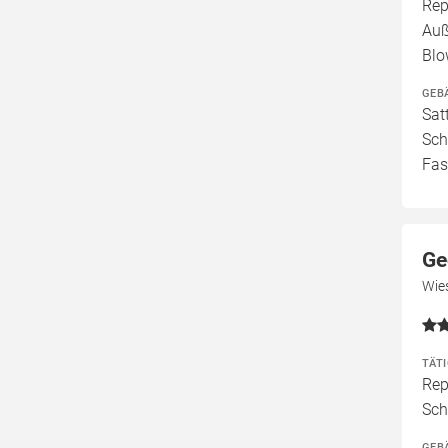
Rep
Auß
Blo
GEB
Sat
Sch
Fas
Ge
Wie
TÄT
Rep
Sch
GEB