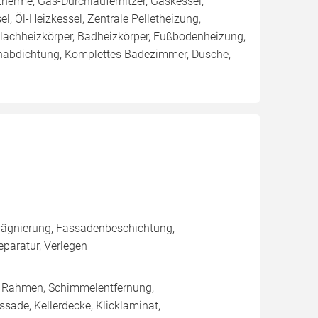
erme, Gas-Durchlauferhitzer, Gaskessel,
, Öl-Heizkessel, Zentrale Pelletheizung,
, Flachheizkörper, Badheizkörper, Fußbodenheizung,
chabdichtung, Komplettes Badezimmer, Dusche,
rägnierung, Fassadenbeschichtung,
aratur, Verlegen
/ Rahmen, Schimmelentfernung,
sade, Kellerdecke, Klicklaminat,