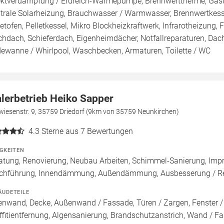
ektverdampfung / Erdreich-Wärmepumpe, Brennwerttherme, Gasth
trale Solarheizung, Brauchwasser / Warmwasser, Brennwertkessel
letofen, Pelletkessel, Mikro Blockheizkraftwerk, Infrarotheizung
chdach, Schieferdach, Eigenheimdächer, Notfallreparaturen, Da
ewanne / Whirlpool, Waschbecken, Armaturen, Toilette / WC
lerbetrieb Heiko Sapper
wiesenstr. 9, 35759 Driedorf (9km von 35759 Neunkirchen)
4.3
Sterne aus 7 Bewertungen
IGKEITEN
atung, Renovierung, Neubau Arbeiten, Schimmel-Sanierung, Imp
chführung, Innendämmung, Außendämmung, Ausbesserung / Rep
ÄUDETEILE
enwand, Decke, Außenwand / Fassade, Türen / Zargen, Fenster 
ffitientfernung, Algensanierung, Brandschutzanstrich, Wand / Fas