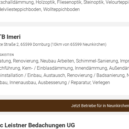
ttschalldämmung, Holzoptik, Fliesenoptik, Steinoptik, Velourtep
elvliesteppichboden, Wollteppichboden
B Imeri
ze Straße 2, 65599 Dornburg (10km von 65599 Neunkirchen)
IGKEITEN
atung, Renovierung, Neubau Arbeiten, Schimmel-Sanierung, Imp
chführung, Kern- / Einblasdämmung, Innendämmung, Außend
installation / Einbau, Austausch, Renovierung / Badsanierung,
au, Innenausbau, Ausbesserung / Reparatur, Verlegen
Jetzt Betriebe für in Neunkirche
ic Leistner Bedachungen UG