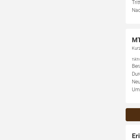
Tri
Nad
MT
Kur
TÄT
Ber
Dur
Neu
Umb
Er