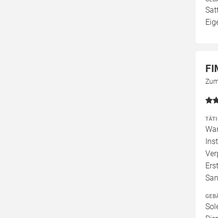
Sat
Eig
FI
Zum
TÄT
War
Ins
Ver
Ers
San
GEB
Sol