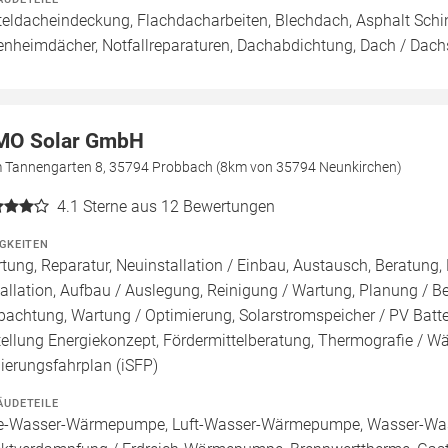
teldacheindeckung, Flachdacharbeiten, Blechdach, Asphalt Schi
enheimdächer, Notfallreparaturen, Dachabdichtung, Dach / Dach
MO Solar GmbH
 Tannengarten 8, 35794 Probbach (8km von 35794 Neunkirchen)
4.1
Sterne aus 12 Bewertungen
IGKEITEN
tung, Reparatur, Neuinstallation / Einbau, Austausch, Beratung,
tallation, Aufbau / Auslegung, Reinigung / Wartung, Planung / 
pachtung, Wartung / Optimierung, Solarstromspeicher / PV Batt
tellung Energiekonzept, Fördermittelberatung, Thermografie / Wär
ierungsfahrplan (iSFP)
ÄUDETEILE
e-Wasser-Wärmepumpe, Luft-Wasser-Wärmepumpe, Wasser-Wa