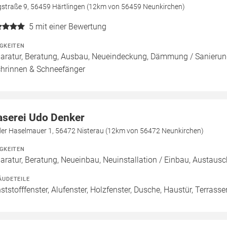
gstraße 9, 56459 Härtlingen (12km von 56459 Neunkirchen)
5
mit einer Bewertung
IGKEITEN
aratur, Beratung, Ausbau, Neueindeckung, Dämmung / Sanierung
hrinnen & Schneefänger
aserei Udo Denker
der Haselmauer 1, 56472 Nisterau (12km von 56472 Neunkirchen)
IGKEITEN
aratur, Beratung, Neueinbau, Neuinstallation / Einbau, Austaus
ÄUDETEILE
ststofffenster, Alufenster, Holzfenster, Dusche, Haustür, Terrasse