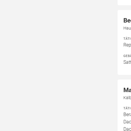
Be
Hau
TÄT
Rep
GEB
Sat
Ma
Käl
TÄT
Ber
Dac
Dac