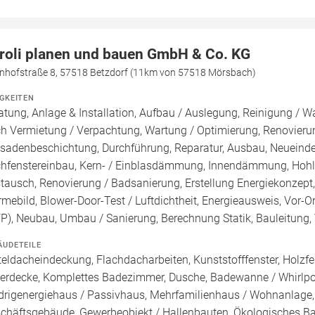
roli planen und bauen GmbH & Co. KG
nhofstraße 8, 57518 Betzdorf (11km von 57518 Mörsbach)
IGKEITEN
atung, Anlage & Installation, Aufbau / Auslegung, Reinigung / W
h Vermietung / Verpachtung, Wartung / Optimierung, Renovierun
sadenbeschichtung, Durchführung, Reparatur, Ausbau, Neueind
hfenstereinbau, Kern- / Einblasdämmung, Innendämmung, Hohl
tausch, Renovierung / Badsanierung, Erstellung Energiekonzept,
mebild, Blower-Door-Test / Luftdichtheit, Energieausweis, Vor-Or
FP), Neubau, Umbau / Sanierung, Berechnung Statik, Bauleitun
ÄUDETEILE
teldacheindeckung, Flachdacharbeiten, Kunststofffenster, Holzfe
lerdecke, Komplettes Badezimmer, Dusche, Badewanne / Whirlpoo
drigenergiehaus / Passivhaus, Mehrfamilienhaus / Wohnanlage,
chäftsgebäude, Gewerbeobjekt / Hallenbauten, Ökologisches B