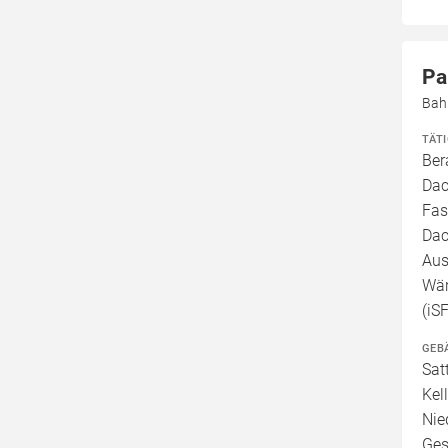
Pa
Bah
TÄT
Ber
Dac
Fas
Dac
Aus
Wär
(iS
GEB
Sat
Kel
Nie
Ges