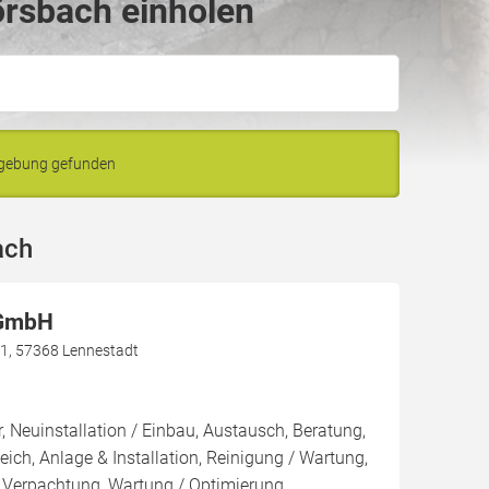
örsbach einholen
mgebung gefunden
ach
 GmbH
1, 57368 Lennestadt
, Neuinstallation / Einbau, Austausch, Beratung,
eich, Anlage & Installation, Reinigung / Wartung,
 Verpachtung, Wartung / Optimierung,