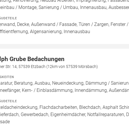
atung, Renovierung, Neubau Arbeiten, Imprägnierung, Fassadenb
einbau / Montage, Sanierung / Umbau, Innenausbau, Ausbesseru
ÄUDETEILE
enwand, Decke, Außenwand / Fassade, Türen / Zargen, Fenster 
ffitientfernung, Algensanierung, Innenausbau
lph Grube Bedachungen
her Str. 14, 57539 Etzbach (12km von 57539 Mörsbach)
IGKEITEN
aratur, Beratung, Ausbau, Neueindeckung, Dämmung / Sanierung
neefänger, Kern- / Einblasdämmung, Innendämmung, Außen
ÄUDETEILE
teldacheindeckung, Flachdacharbeiten, Blechdach, Asphalt Sch
ieferdach, Gewerbedach, Eigenheimdächer, Notfallreparaturen, 
sade