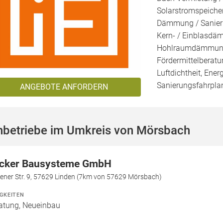
Solarstromspeicher
Dämmung / Sanieru
Kern- / Einblasd
Hohlraumdämmung, 
Fördermittelberatu
Luftdichtheit, Ener
Sanierungsfahrplan
ANGEBOTE ANFORDERN
hbetriebe im Umkreis von Mörsbach
cker Bausysteme GmbH
ener Str. 9, 57629 Linden (7km von 57629 Mörsbach)
IGKEITEN
atung, Neueinbau