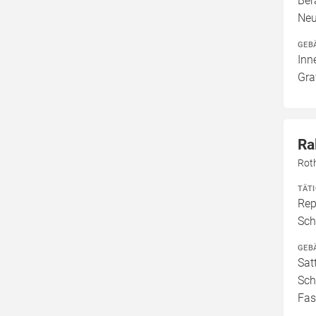
Ber
Neu
GEB
Inn
Gra
Ra
Rot
TÄT
Rep
Sch
GEB
Sat
Sch
Fas