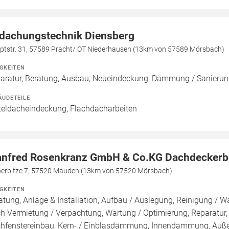
dachungstechnik Diensberg
ptstr. 31, 57589 Pracht/ OT Niederhausen (13km von 57589 Mörsbach)
IGKEITEN
aratur, Beratung, Ausbau, Neueindeckung, Dämmung / Sanierun
ÄUDETEILE
teldacheindeckung, Flachdacharbeiten
nfred Rosenkranz GmbH & Co.KG Dachdeckerb
berbitze 7, 57520 Mauden (13km von 57520 Mörsbach)
IGKEITEN
atung, Anlage & Installation, Aufbau / Auslegung, Reinigung / W
h Vermietung / Verpachtung, Wartung / Optimierung, Reparatu
hfenstereinbau, Kern- / Einblasdämmung, Innendämmung, Au