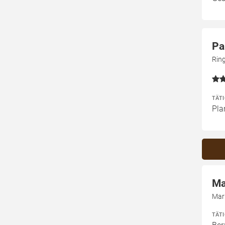
Pa
Rin
TÄT
Pla
Ma
Mar
TÄT