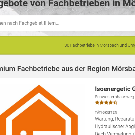
gebote von Fachbetrieben in M
30 Fachbetriebe in Mörsbach und U
mium Fachbetriebe aus der Region Mörsb
Isoenergetic
Schwesternhausweg 
TÄTIGKEITEN
Wartung, Reparatur
Hydraulischer Abgl
Dach Vermietung /