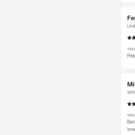
Fe
Lind
TÄT
Rep
Mi
Sch
TÄT
Ber
Inn