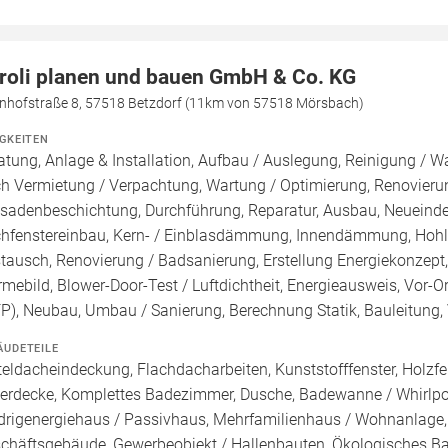
roli planen und bauen GmbH & Co. KG
nhofstraße 8, 57518 Betzdorf (11km von 57518 Mörsbach)
IGKEITEN
atung, Anlage & Installation, Aufbau / Auslegung, Reinigung / W
h Vermietung / Verpachtung, Wartung / Optimierung, Renovierun
sadenbeschichtung, Durchführung, Reparatur, Ausbau, Neueind
hfenstereinbau, Kern- / Einblasdämmung, Innendämmung, Hohl
tausch, Renovierung / Badsanierung, Erstellung Energiekonzept,
mebild, Blower-Door-Test / Luftdichtheit, Energieausweis, Vor-Or
FP), Neubau, Umbau / Sanierung, Berechnung Statik, Bauleitun
ÄUDETEILE
teldacheindeckung, Flachdacharbeiten, Kunststofffenster, Holzfe
lerdecke, Komplettes Badezimmer, Dusche, Badewanne / Whirlpoo
drigenergiehaus / Passivhaus, Mehrfamilienhaus / Wohnanlage,
chäftsgebäude, Gewerbeobjekt / Hallenbauten, Ökologisches B