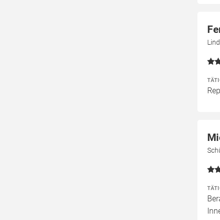
Fe
Lind
TÄT
Rep
Mi
Sch
TÄT
Ber
Inn