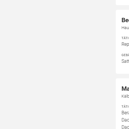
Be
Hau
TÄT
Rep
GEB
Sat
Ma
Käl
TÄT
Ber
Dac
Dac