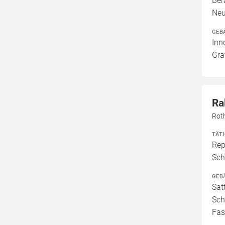
Ber
Neu
GEB
Inn
Gra
Ra
Rot
TÄT
Rep
Sch
GEB
Sat
Sch
Fas