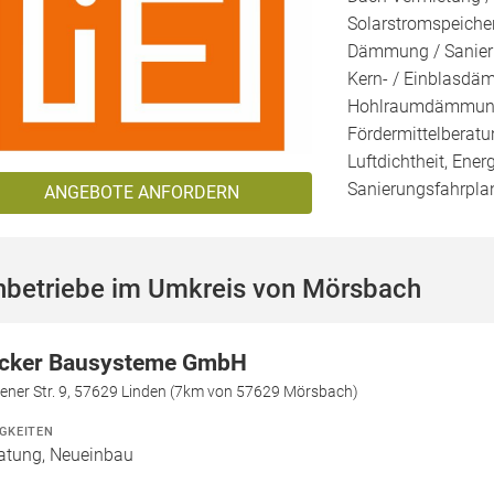
Solarstromspeicher
Dämmung / Sanieru
Kern- / Einblasd
Hohlraumdämmung, 
Fördermittelberatu
Luftdichtheit, Ener
Sanierungsfahrplan
ANGEBOTE ANFORDERN
hbetriebe im Umkreis von Mörsbach
cker Bausysteme GmbH
ener Str. 9, 57629 Linden (7km von 57629 Mörsbach)
IGKEITEN
atung, Neueinbau