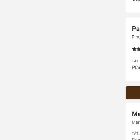
Pa
Rin
TÄT
Pla
Ma
Mar
TÄT