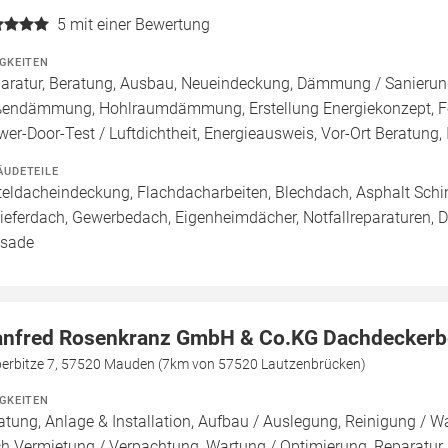
5
mit einer Bewertung
IGKEITEN
aratur, Beratung, Ausbau, Neueindeckung, Dämmung / Sanieru
endämmung, Hohlraumdämmung, Erstellung Energiekonzept, För
wer-Door-Test / Luftdichtheit, Energieausweis, Vor-Ort Beratung, 
ÄUDETEILE
teldacheindeckung, Flachdacharbeiten, Blechdach, Asphalt Sch
ieferdach, Gewerbedach, Eigenheimdächer, Notfallreparaturen, 
sade
nfred Rosenkranz GmbH & Co.KG Dachdeckerb
berbitze 7, 57520 Mauden (7km von 57520 Lautzenbrücken)
IGKEITEN
atung, Anlage & Installation, Aufbau / Auslegung, Reinigung / W
h Vermietung / Verpachtung, Wartung / Optimierung, Reparatu