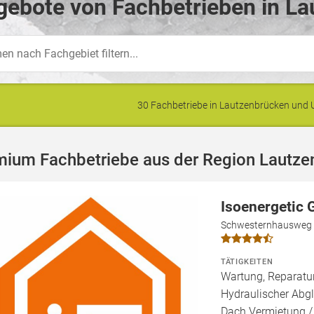
gebote von Fachbetrieben in La
30 Fachbetriebe in Lautzenbrücken un
mium Fachbetriebe aus der Region Lautze
Isoenergetic
Schwesternhausweg 
TÄTIGKEITEN
Wartung, Reparatur
Hydraulischer Abgl
Dach Vermietung /