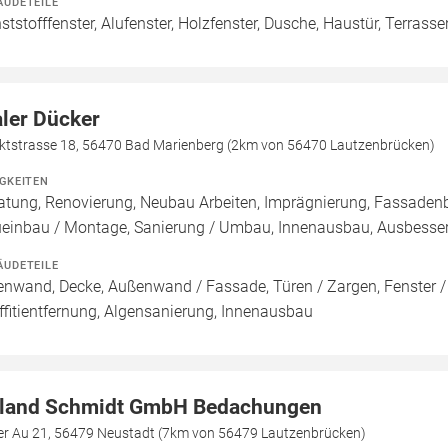
ÄUDETEILE
ststofffenster, Alufenster, Holzfenster, Dusche, Haustür, Terrasse
ler Dücker
ktstrasse 18, 56470 Bad Marienberg (2km von 56470 Lautzenbrücken)
IGKEITEN
atung, Renovierung, Neubau Arbeiten, Imprägnierung, Fassadenb
einbau / Montage, Sanierung / Umbau, Innenausbau, Ausbesseru
ÄUDETEILE
enwand, Decke, Außenwand / Fassade, Türen / Zargen, Fenster 
ffitientfernung, Algensanierung, Innenausbau
land Schmidt GmbH Bedachungen
der Au 21, 56479 Neustadt (7km von 56479 Lautzenbrücken)