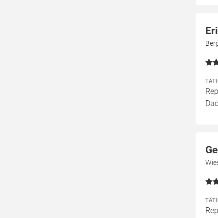
Er
Ber
TÄT
Rep
Dac
Ge
Wie
TÄT
Rep