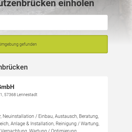
utzenbrücken einholen
d Umgebung gefunden
nbrücken
 GmbH
1, 57368 Lennestadt
, Neuinstallation / Einbau, Austausch, Beratung,
eich, Anlage & Installation, Reinigung / Wartung,
 Verpachtung, Wartung / Optimierung,