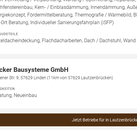
hfenstereinbau, Kern- / Einblasdämmung, Innendämmung, Au
rgiekonzept, Fördermittelberatung, Thermografie / Wärmebild, Bl
-Ort Beratung, Individueller Sanierungsfahrplan (iSFP)
ÄUDETEILE
teldacheindeckung, Flachdacharbeiten, Dach / Dachstuhl, Wand 
cker Bausysteme GmbH
ener Str. 9, 57629 Linden (11km von 57629 Lautzenbrücken)
IGKEITEN
atung, Neueinbau
Jetzt Betriebe für in Lautzenbrück