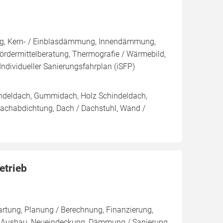
ng, Kern- / Einblasdämmung, Innendämmung,
dermittelberatung, Thermografie / Wärmebild,
Individueller Sanierungsfahrplan (iSFP)
indeldach, Gummidach, Holz Schindeldach,
Dachabdichtung, Dach / Dachstuhl, Wand /
etrieb
artung, Planung / Berechnung, Finanzierung,
r, Ausbau, Neueindeckung, Dämmung / Sanierung,