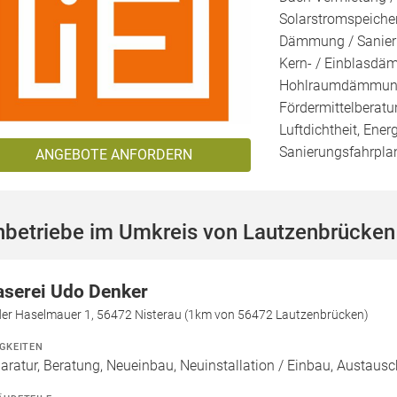
Solarstromspeicher
Dämmung / Sanieru
Kern- / Einblasd
Hohlraumdämmung, 
Fördermittelberatu
Luftdichtheit, Ener
Sanierungsfahrplan
ANGEBOTE ANFORDERN
hbetriebe im Umkreis von Lautzenbrücken
aserei Udo Denker
der Haselmauer 1, 56472 Nisterau (1km von 56472 Lautzenbrücken)
IGKEITEN
aratur, Beratung, Neueinbau, Neuinstallation / Einbau, Austaus