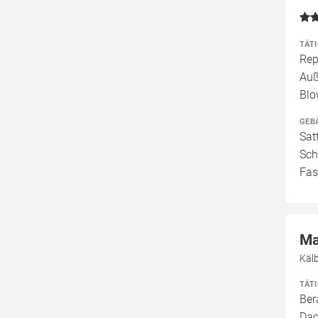
TÄT
Rep
Auß
Blo
GEB
Sat
Sch
Fas
Ma
Käl
TÄT
Ber
Dac