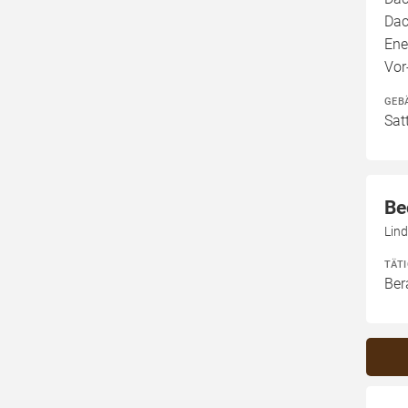
Dac
Ene
Vor
GEB
Sat
Be
Lind
TÄT
Ber