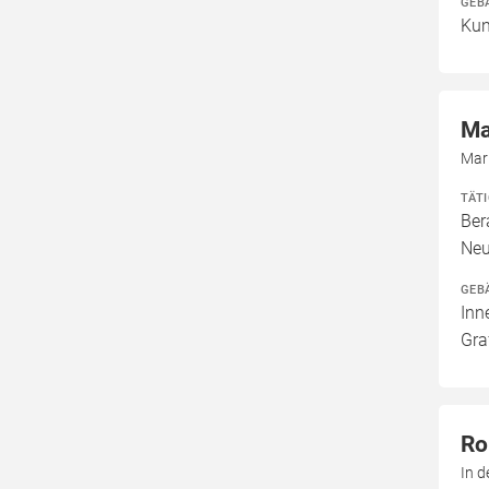
GEB
Kun
Ma
Mar
TÄT
Ber
Neu
GEB
Inn
Gra
Ro
In 