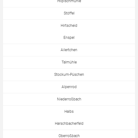
Hilpischmühle
Stöffel
Hirtscheid
Enspel
Ailertchen
Talmühle
Stockum-Püschen
Alpenrod
Niederroßbach
Halbs
Harschbacherfeld
Oberroßbach