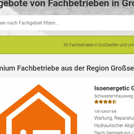
ebote von Fachbetrieben in Gr
30 Fachbetriebe in Großseifen und 
mium Fachbetriebe aus der Region Großse
Isoenergetic
Schwesternhausweg 
TÄTIGKEITEN
Wartung, Reparatur
Hydraulischer Abgl
Dach Vermietung /