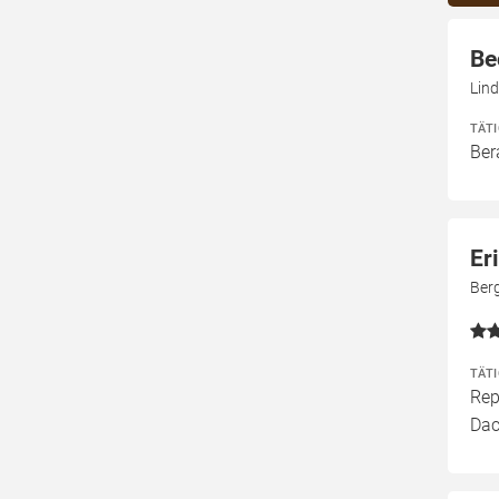
Be
Lind
TÄT
Ber
Er
Ber
TÄT
Rep
Dac