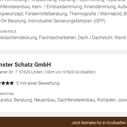
hfenstereinbau, Kern- / Einblasdämmung, Innendämmung, Au
rgiekonzept, Fördermittelberatung, Thermografie / Wärmebild, Bl
-Ort Beratung, Individueller Sanierungsfahrplan (iSFP)
ÄUDETEILE
teldacheindeckung, Flachdacharbeiten, Dach / Dachstuhl, Wand 
nster Schatz GmbH
ener Str. 7, 57629 Linden (10km von 57629 Großseifen)
5
mit einer Bewertung
IGKEITEN
aratur, Beratung, Neueinbau, Dachfenstereinbau, Rollläden, Jal
Jetzt Betriebe für in Großseifen