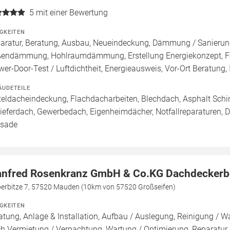
5
mit einer Bewertung
IGKEITEN
aratur, Beratung, Ausbau, Neueindeckung, Dämmung / Sanieru
endämmung, Hohlraumdämmung, Erstellung Energiekonzept, För
wer-Door-Test / Luftdichtheit, Energieausweis, Vor-Ort Beratung, 
ÄUDETEILE
teldacheindeckung, Flachdacharbeiten, Blechdach, Asphalt Sch
ieferdach, Gewerbedach, Eigenheimdächer, Notfallreparaturen, 
sade
nfred Rosenkranz GmbH & Co.KG Dachdeckerb
berbitze 7, 57520 Mauden (10km von 57520 Großseifen)
IGKEITEN
atung, Anlage & Installation, Aufbau / Auslegung, Reinigung / W
h Vermietung / Verpachtung, Wartung / Optimierung, Reparatu