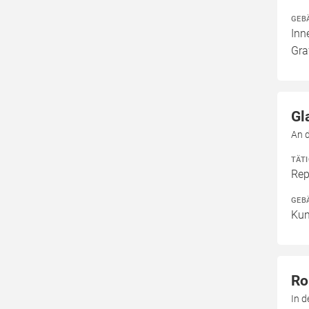
GEB
Inn
Gra
Gl
An 
TÄT
Rep
GEB
Kun
Ro
In 