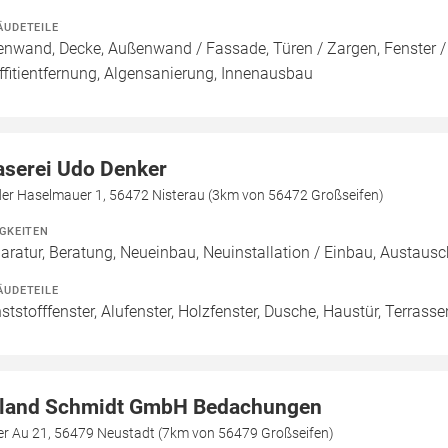
ÄUDETEILE
enwand, Decke, Außenwand / Fassade, Türen / Zargen, Fenster 
ffitientfernung, Algensanierung, Innenausbau
aserei Udo Denker
der Haselmauer 1, 56472 Nisterau (3km von 56472 Großseifen)
IGKEITEN
aratur, Beratung, Neueinbau, Neuinstallation / Einbau, Austaus
ÄUDETEILE
ststofffenster, Alufenster, Holzfenster, Dusche, Haustür, Terrasse
land Schmidt GmbH Bedachungen
der Au 21, 56479 Neustadt (7km von 56479 Großseifen)