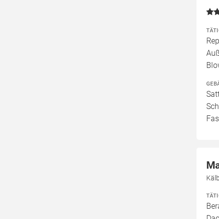
TÄT
Rep
Auß
Blo
GEB
Sat
Sch
Fas
Ma
Käl
TÄT
Ber
Dac