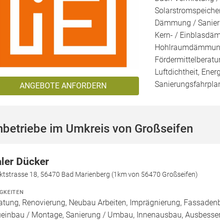
Solarstromspeicher
Dämmung / Sanieru
Kern- / Einblasd
Hohlraumdämmung, 
Fördermittelberatu
Luftdichtheit, Ener
Sanierungsfahrplan
ANGEBOTE ANFORDERN
hbetriebe im Umkreis von Großseifen
ler Dücker
ktstrasse 18, 56470 Bad Marienberg (1km von 56470 Großseifen)
IGKEITEN
atung, Renovierung, Neubau Arbeiten, Imprägnierung, Fassadenb
einbau / Montage, Sanierung / Umbau, Innenausbau, Ausbesseru