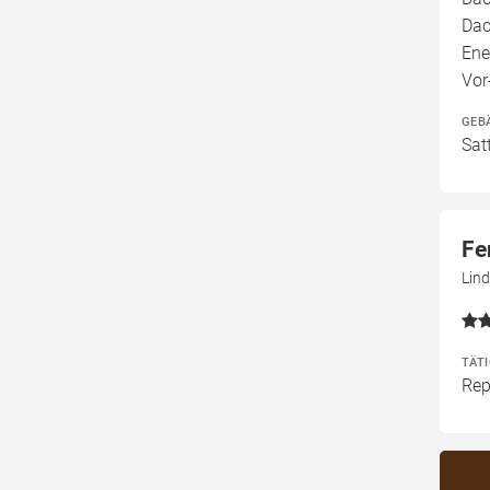
Dac
Ene
Vor
GEB
Sat
Fe
Lind
TÄT
Rep