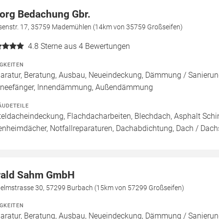
org Bedachung Gbr.
senstr. 17, 35759 Mademühlen (14km von 35759 Großseifen)
4.8
Sterne aus 4 Bewertungen
IGKEITEN
aratur, Beratung, Ausbau, Neueindeckung, Dämmung / Sanierung
neefänger, Innendämmung, Außendämmung
ÄUDETEILE
teldacheindeckung, Flachdacharbeiten, Blechdach, Asphalt Schi
enheimdächer, Notfallreparaturen, Dachabdichtung, Dach / Dach
ald Sahm GmbH
helmstrasse 30, 57299 Burbach (15km von 57299 Großseifen)
IGKEITEN
aratur, Beratung, Ausbau, Neueindeckung, Dämmung / Sanierung