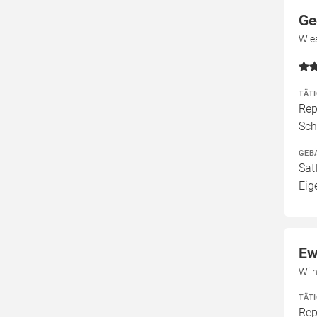
Ge
Wie
TÄT
Rep
Sch
GEB
Sat
Eig
Ew
Wil
TÄT
Rep