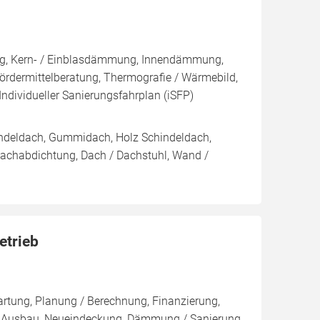
ng, Kern- / Einblasdämmung, Innendämmung,
dermittelberatung, Thermografie / Wärmebild,
Individueller Sanierungsfahrplan (iSFP)
indeldach, Gummidach, Holz Schindeldach,
Dachabdichtung, Dach / Dachstuhl, Wand /
etrieb
artung, Planung / Berechnung, Finanzierung,
r, Ausbau, Neueindeckung, Dämmung / Sanierung,