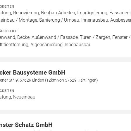
IGKEITEN
atung, Renovierung, Neubau Arbeiten, Imprägnierung, Fassadenb
einbau / Montage, Sanierung / Umbau, Innenausbau, Ausbesseru
ÄUDETEILE
enwand, Decke, Außenwand / Fassade, Türen / Zargen, Fenster 
ffitientfernung, Algensanierung, Innenausbau
cker Bausysteme GmbH
ener Str. 9, 57629 Linden (12km von 57629 Härtlingen)
IGKEITEN
atung, Neueinbau
nster Schatz GmbH