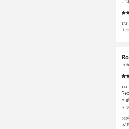
Lind
TÄT
Rep
Ro
In 
TÄT
Rep
Auß
Blo
GEB
Sat