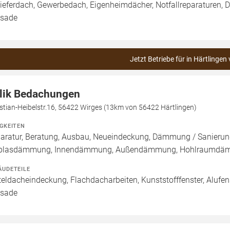
ieferdach, Gewerbedach, Eigenheimdächer, Notfallreparaturen, 
sade
Jetzt Betriebe für in Härtlingen
lik Bedachungen
stian-Heibelstr.16, 56422 Wirges (13km von 56422 Härtlingen)
IGKEITEN
aratur, Beratung, Ausbau, Neueindeckung, Dämmung / Sanierung
blasdämmung, Innendämmung, Außendämmung, Hohlraumdäm
ÄUDETEILE
teldacheindeckung, Flachdacharbeiten, Kunststofffenster, Alufens
sade