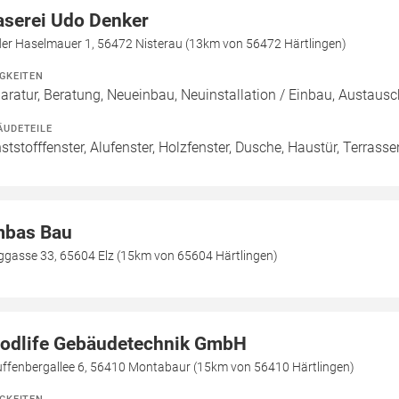
aserei Udo Denker
der Haselmauer 1, 56472 Nisterau (13km von 56472 Härtlingen)
IGKEITEN
aratur, Beratung, Neueinbau, Neuinstallation / Einbau, Austaus
ÄUDETEILE
ststofffenster, Alufenster, Holzfenster, Dusche, Haustür, Terrasse
bas Bau
ggasse 33, 65604 Elz (15km von 65604 Härtlingen)
odlife Gebäudetechnik GmbH
uffenbergallee 6, 56410 Montabaur (15km von 56410 Härtlingen)