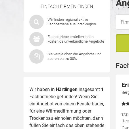
Ang
EINFACH FIRMEN FINDEN
Wir finden regional aktive
Fachbetriebe aus Ihrer Region
Fachbetriebe erstellen Ihnen
kostenlos unverbindliche Angebote
Sie vergleichen die Angebote und
sparen bis zu 30%
Fach
Er
Wir haben in
Härtlingen
insgesamt
1
Berg
Fachbetriebe gefunden! Wenn Sie
ein Angebot von einem Fensterbauer,
für eine
Wärmedämmung
oder
TÄT
Trockenbau einholen möchten, dann
Rep
füllen Sie einfach das oben stehende
Dac