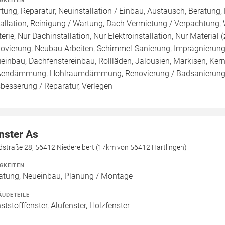
IGKEITEN
tung, Reparatur, Neuinstallation / Einbau, Austausch, Beratung,
tallation, Reinigung / Wartung, Dach Vermietung / Verpachtung,
terie, Nur Dachinstallation, Nur Elektroinstallation, Nur Material (
ovierung, Neubau Arbeiten, Schimmel-Sanierung, Imprägnierung
einbau, Dachfenstereinbau, Rollläden, Jalousien, Markisen, K
endämmung, Hohlraumdämmung, Renovierung / Badsanierung, S
besserung / Reparatur, Verlegen
nster As
dstraße 28, 56412 Niederelbert (17km von 56412 Härtlingen)
IGKEITEN
atung, Neueinbau, Planung / Montage
ÄUDETEILE
ststofffenster, Alufenster, Holzfenster