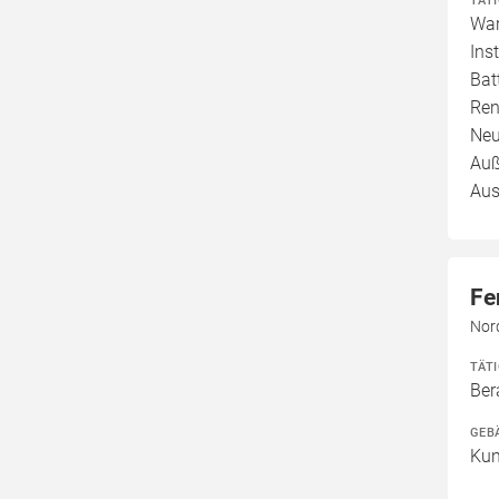
TÄT
War
Ins
Bat
Ren
Neu
Auß
Aus
Fe
Nor
TÄT
Ber
GEB
Kun