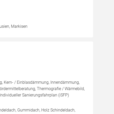
ousien, Markisen
ng, Kern- / Einblasdämmung, Innendämmung,
dermittelberatung, Thermografie / Wärmebild,
Individueller Sanierungsfahrplan (iSFP)
indeldach, Gummidach, Holz Schindeldach,