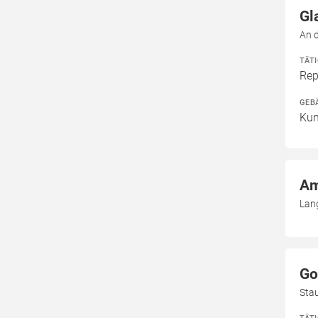
Gl
An 
TÄT
Rep
GEB
Kun
Am
Lan
Go
Sta