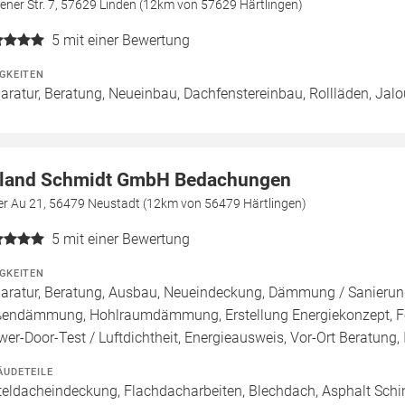
ener Str. 7, 57629 Linden (12km von 57629 Härtlingen)
5
mit einer Bewertung
IGKEITEN
aratur, Beratung, Neueinbau, Dachfenstereinbau, Rollläden, Jal
land Schmidt GmbH Bedachungen
der Au 21, 56479 Neustadt (12km von 56479 Härtlingen)
5
mit einer Bewertung
IGKEITEN
aratur, Beratung, Ausbau, Neueindeckung, Dämmung / Sanieru
endämmung, Hohlraumdämmung, Erstellung Energiekonzept, För
wer-Door-Test / Luftdichtheit, Energieausweis, Vor-Ort Beratung, 
ÄUDETEILE
teldacheindeckung, Flachdacharbeiten, Blechdach, Asphalt Sch