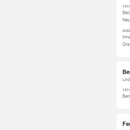
TÄT
Ber
Neu
GEB
Inn
Gra
Be
Lind
TÄT
Ber
Fe