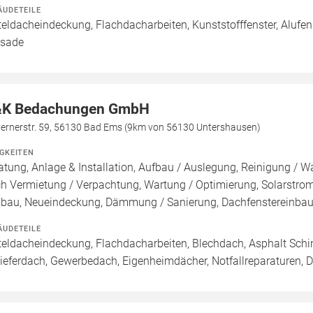
ÄUDETEILE
teldacheindeckung, Flachdacharbeiten, Kunststofffenster, Alufens
sade
K Bedachungen GmbH
vernerstr. 59, 56130 Bad Ems (9km von 56130 Untershausen)
IGKEITEN
atung, Anlage & Installation, Aufbau / Auslegung, Reinigung / W
h Vermietung / Verpachtung, Wartung / Optimierung, Solarstromsp
bau, Neueindeckung, Dämmung / Sanierung, Dachfenstereinba
ÄUDETEILE
teldacheindeckung, Flachdacharbeiten, Blechdach, Asphalt Sch
ieferdach, Gewerbedach, Eigenheimdächer, Notfallreparaturen,