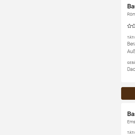
Ba
Röm
TÄT
Ber
Auß
GEB
Dac
Ba
Ems
TÄT