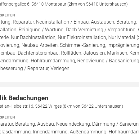
uffenbergallee 6, 56410 Montabaur (2km von 56410 Untershausen)
IGKEITEN
tung, Reparatur, Neuinstallation / Einbau, Austausch, Beratung,
tallation, Reinigung / Wartung, Dach Vermietung / Verpachtung,
terie, Nur Dachinstallation, Nur Elektroinstallation, Nur Material (
ovierung, Neubau Arbeiten, Schimmel-Sanierung, Imprägnierung
einbau, Dachfenstereinbau, Rollläden, Jalousien, Markisen, K
endämmung, Hohlraumdämmung, Renovierung / Badsanierung, S
besserung / Reparatur, Verlegen
lik Bedachungen
istian-Heibelstr.16, 56422 Wirges (8km von 56422 Untershausen)
IGKEITEN
aratur, Beratung, Ausbau, Neueindeckung, Dämmung / Sanierung
blasdämmung, Innendämmung, Außendämmung, Hohlraumdäm