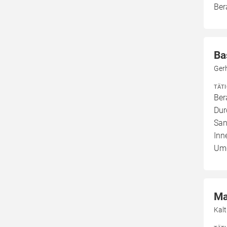
Ber
Ba
Ger
TÄT
Ber
Dur
San
Inn
Umg
Ma
Kal