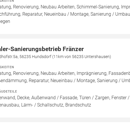
IGKEITEN
atung, Renovierung, Neubau Arbeiten, Schimmel-Sanierung, Imp
chführung, Reparatur, Neueinbau / Montage, Sanierung / Umbau
legen
ler-Sanierungsbetrieb Fränzer
edhofstr.5a, 56235 Hundsdorf (11km von 56235 Untershausen)
IGKEITEN
atung, Renovierung, Neubau Arbeiten, Imprägnierung, Fassade
endämmung, Reparatur, Neueinbau / Montage, Sanierung / Um
ÄUDETEILE
enwand, Decke, Außenwand / Fassade, Türen / Zargen, Fenster 
enausbau, Lärm- / Schallschutz, Brandschutz