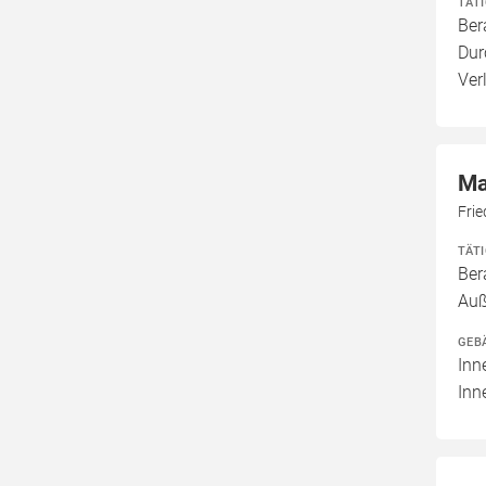
TÄT
Ber
Dur
Ver
Ma
Fri
TÄT
Ber
Auß
GEB
Inn
Inn