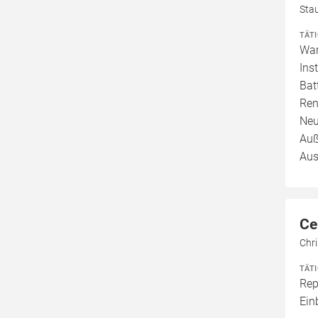
Sta
TÄT
War
Ins
Bat
Ren
Neu
Auß
Aus
Ce
Chr
TÄT
Rep
Ein