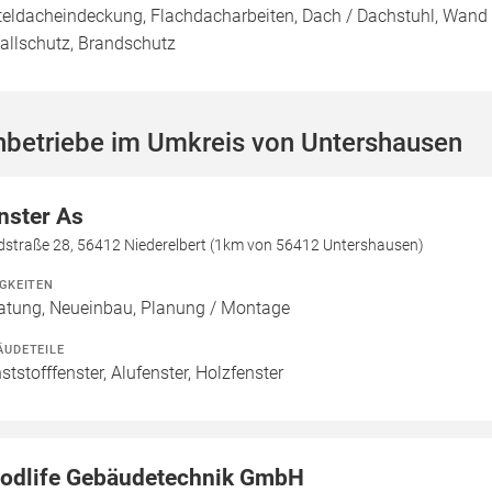
teldacheindeckung, Flachdacharbeiten, Dach / Dachstuhl, Wand 
allschutz, Brandschutz
hbetriebe im Umkreis von Untershausen
nster As
dstraße 28, 56412 Niederelbert (1km von 56412 Untershausen)
IGKEITEN
atung, Neueinbau, Planung / Montage
ÄUDETEILE
ststofffenster, Alufenster, Holzfenster
odlife Gebäudetechnik GmbH