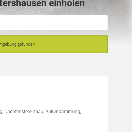
tershausen einholen
 Umgebung gefunden
ng, Dachfenstereinbau, Außendämmung,