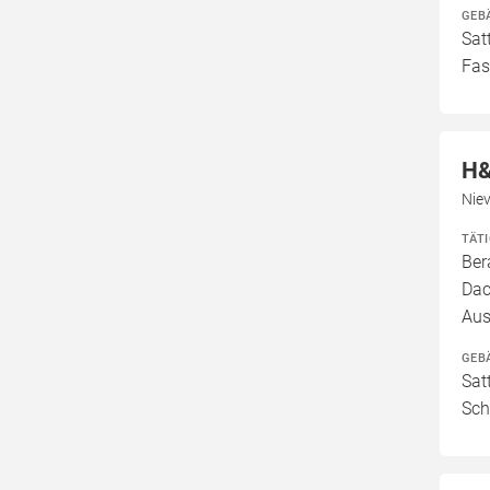
GEB
Sat
Fas
H&
Nie
TÄT
Ber
Dac
Aus
GEB
Sat
Sch