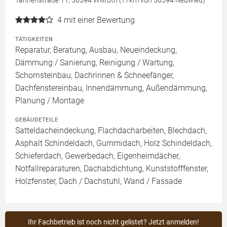
Tannenstraße 11, 56594 Willroth (17km von 56594 Neuwied)
4
mit einer Bewertung
TÄTIGKEITEN
Reparatur, Beratung, Ausbau, Neueindeckung,
Dämmung / Sanierung, Reinigung / Wartung,
Schornsteinbau, Dachrinnen & Schneefänger,
Dachfenstereinbau, Innendämmung, Außendämmung,
Planung / Montage
GEBÄUDETEILE
Satteldacheindeckung, Flachdacharbeiten, Blechdach,
Asphalt Schindeldach, Gummidach, Holz Schindeldach,
Schieferdach, Gewerbedach, Eigenheimdächer,
Notfallreparaturen, Dachabdichtung, Kunststofffenster,
Holzfenster, Dach / Dachstuhl, Wand / Fassade
Ihr Fachbetrieb ist noch nicht gelistet? Jetzt anmelden!