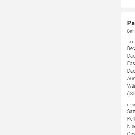
Pa
Bah
TÄT
Ber
Dac
Fas
Dac
Aus
Wär
(iS
GEB
Sat
Kel
Nie
Ges