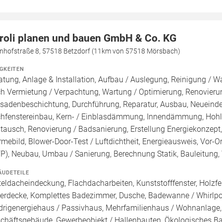
roli planen und bauen GmbH & Co. KG
nhofstraße 8, 57518 Betzdorf (11km von 57518 Mörsbach)
IGKEITEN
atung, Anlage & Installation, Aufbau / Auslegung, Reinigung / W
h Vermietung / Verpachtung, Wartung / Optimierung, Renovierun
sadenbeschichtung, Durchführung, Reparatur, Ausbau, Neueind
hfenstereinbau, Kern- / Einblasdämmung, Innendämmung, Hohl
tausch, Renovierung / Badsanierung, Erstellung Energiekonzept,
mebild, Blower-Door-Test / Luftdichtheit, Energieausweis, Vor-Or
FP), Neubau, Umbau / Sanierung, Berechnung Statik, Bauleitun
ÄUDETEILE
teldacheindeckung, Flachdacharbeiten, Kunststofffenster, Holzfe
lerdecke, Komplettes Badezimmer, Dusche, Badewanne / Whirlpoo
drigenergiehaus / Passivhaus, Mehrfamilienhaus / Wohnanlage,
chäftsgebäude, Gewerbeobjekt / Hallenbauten, Ökologisches B