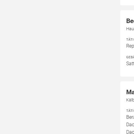
Be
Hau
TÄT
Rep
GEB
Sat
Ma
Käl
TÄT
Ber
Dac
Dac