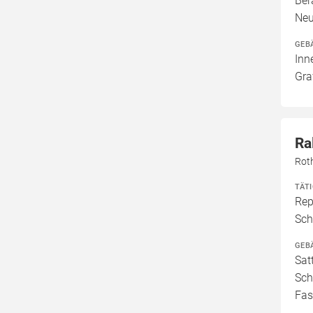
Ber
Neu
GEB
Inn
Gra
Ra
Rot
TÄT
Rep
Sch
GEB
Sat
Sch
Fas