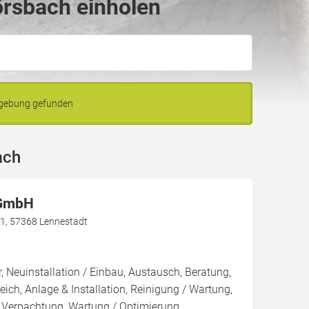
örsbach einholen
mgebung gefunden
ach
 GmbH
1, 57368 Lennestadt
, Neuinstallation / Einbau, Austausch, Beratung,
eich, Anlage & Installation, Reinigung / Wartung,
 Verpachtung, Wartung / Optimierung,