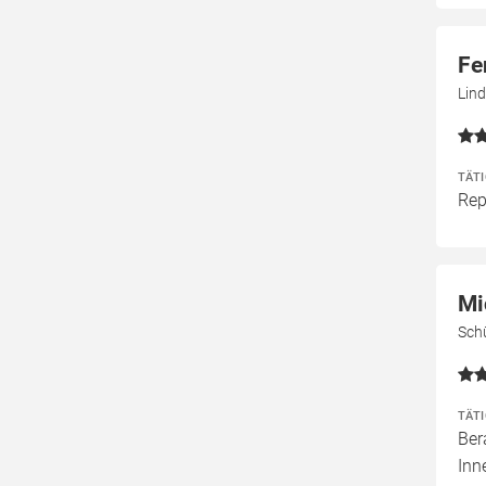
Fe
Lind
TÄT
Rep
Mi
Sch
TÄT
Ber
Inn