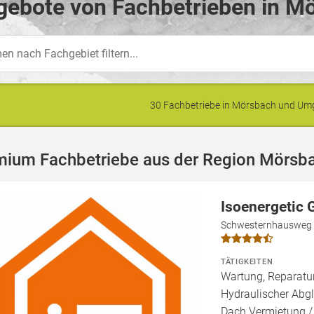
gebote von Fachbetrieben in M
30 Fachbetriebe in Mörsbach und U
mium Fachbetriebe aus der Region Mörsb
Isoenergetic
Schwesternhausweg 
TÄTIGKEITEN
Wartung, Reparatur
Hydraulischer Abgl
Dach Vermietung /