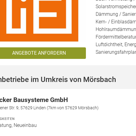
Solarstromspeicher
Dämmung / Sanieru
Kern- / Einblasd
Hohlraumdämmung, 
Fördermittelberatu
Luftdichtheit, Ener
Sanierungsfahrplan
ANGEBOTE ANFORDERN
hbetriebe im Umkreis von Mörsbach
cker Bausysteme GmbH
ener Str. 9, 57629 Linden (7km von 57629 Mörsbach)
IGKEITEN
atung, Neueinbau