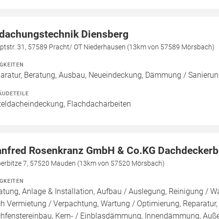
dachungstechnik Diensberg
ptstr. 31, 57589 Pracht/ OT Niederhausen (13km von 57589 Mörsbach)
IGKEITEN
aratur, Beratung, Ausbau, Neueindeckung, Dämmung / Sanierun
ÄUDETEILE
teldacheindeckung, Flachdacharbeiten
nfred Rosenkranz GmbH & Co.KG Dachdeckerb
berbitze 7, 57520 Mauden (13km von 57520 Mörsbach)
IGKEITEN
atung, Anlage & Installation, Aufbau / Auslegung, Reinigung / W
h Vermietung / Verpachtung, Wartung / Optimierung, Reparatu
hfenstereinbau, Kern- / Einblasdämmung, Innendämmung, Au