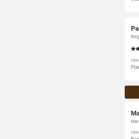
Pa
Rin
TÄT
Pla
Ma
Mar
TÄT