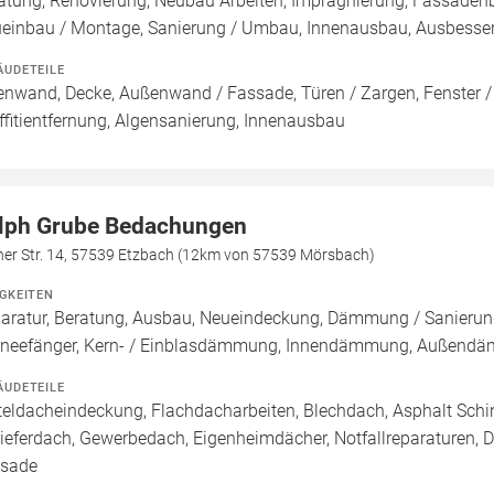
atung, Renovierung, Neubau Arbeiten, Imprägnierung, Fassadenb
einbau / Montage, Sanierung / Umbau, Innenausbau, Ausbesseru
ÄUDETEILE
enwand, Decke, Außenwand / Fassade, Türen / Zargen, Fenster 
ffitientfernung, Algensanierung, Innenausbau
lph Grube Bedachungen
her Str. 14, 57539 Etzbach (12km von 57539 Mörsbach)
IGKEITEN
aratur, Beratung, Ausbau, Neueindeckung, Dämmung / Sanierung
neefänger, Kern- / Einblasdämmung, Innendämmung, Außen
ÄUDETEILE
teldacheindeckung, Flachdacharbeiten, Blechdach, Asphalt Sch
ieferdach, Gewerbedach, Eigenheimdächer, Notfallreparaturen, 
sade