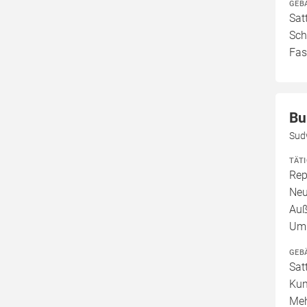
GEB
Sat
Sch
Fas
Bu
Sud
TÄT
Rep
Neu
Auß
Umb
GEB
Sat
Kun
Meh