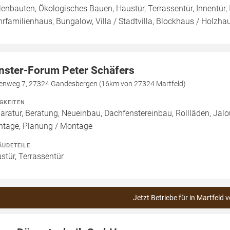
lenbauten, Ökologisches Bauen, Haustür, Terrassentür, Innentür,
rfamilienhaus, Bungalow, Villa / Stadtvilla, Blockhaus / Holzha
nster-Forum Peter Schäfers
kenweg 7, 27324 Gandesbergen (16km von 27324 Martfeld)
IGKEITEN
aratur, Beratung, Neueinbau, Dachfenstereinbau, Rollläden, Jalo
tage, Planung / Montage
ÄUDETEILE
stür, Terrassentür
Jetzt Betriebe für in Martfeld 