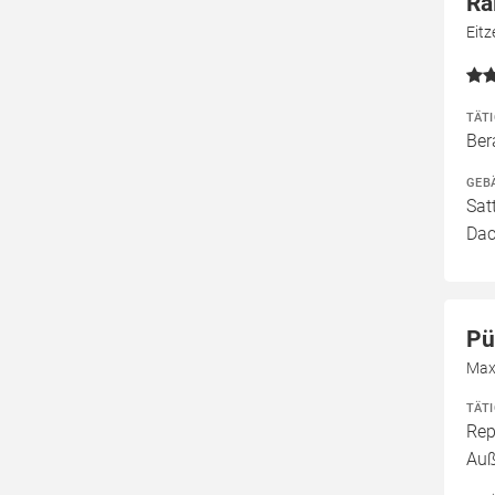
Ra
Eitz
TÄT
Ber
GEB
Sat
Dac
Pü
Max-
TÄT
Rep
Au