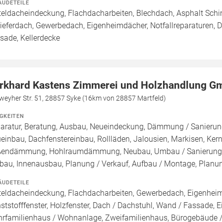
ÄUDETEILE
teldacheindeckung, Flachdacharbeiten, Blechdach, Asphalt Sch
ieferdach, Gewerbedach, Eigenheimdächer, Notfallreparaturen, 
sade, Kellerdecke
rkhard Kastens Zimmerei und Holzhandlung 
weyher Str. 51, 28857 Syke (16km von 28857 Martfeld)
IGKEITEN
aratur, Beratung, Ausbau, Neueindeckung, Dämmung / Sanierung
einbau, Dachfenstereinbau, Rollläden, Jalousien, Markisen, K
endämmung, Hohlraumdämmung, Neubau, Umbau / Sanierung, Ba
au, Innenausbau, Planung / Verkauf, Aufbau / Montage, Planu
ÄUDETEILE
teldacheindeckung, Flachdacharbeiten, Gewerbedach, Eigenheim
ststofffenster, Holzfenster, Dach / Dachstuhl, Wand / Fassade, 
rfamilienhaus / Wohnanlage, Zweifamilienhaus, Bürogebäude /