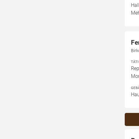
Hal
Meh
Fe
Bir
TÄT
Rep
Mon
GEB
Hau