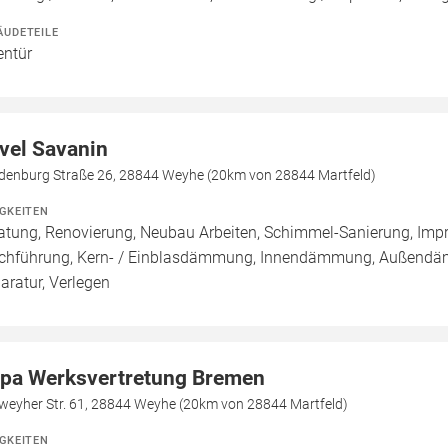
ÄUDETEILE
entür
vel Savanin
denburg Straße 26, 28844 Weyhe (20km von 28844 Martfeld)
IGKEITEN
atung, Renovierung, Neubau Arbeiten, Schimmel-Sanierung, Imp
chführung, Kern- / Einblasdämmung, Innendämmung, Außend
aratur, Verlegen
pa Werksvertretung Bremen
weyher Str. 61, 28844 Weyhe (20km von 28844 Martfeld)
IGKEITEN