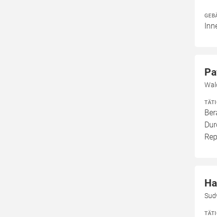
GEB
Inn
Pa
Wal
TÄT
Ber
Dur
Rep
Ha
Sud
TÄT