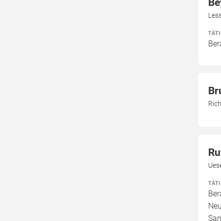
Be
Less
TÄT
Ber
Br
Ric
Ru
Uese
TÄT
Ber
Neu
San