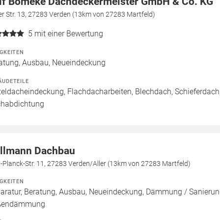
lf Bömeke Dachdeckermeister GmbH & Co. KG
er Str. 13, 27283 Verden (13km von 27283 Martfeld)
5
mit einer Bewertung
IGKEITEN
atung, Ausbau, Neueindeckung
ÄUDETEILE
teldacheindeckung, Flachdacharbeiten, Blechdach, Schieferdach,
habdichtung
llmann Dachbau
Planck-Str. 11, 27283 Verden/Aller (13km von 27283 Martfeld)
IGKEITEN
aratur, Beratung, Ausbau, Neueindeckung, Dämmung / Sanierun
ßendämmung