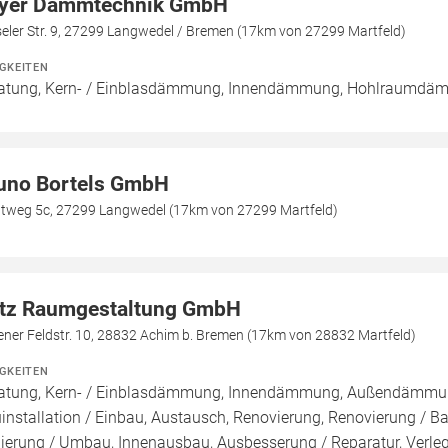
yer Dämmtechnik GmbH
eler Str. 9, 27299 Langwedel / Bremen (17km von 27299 Martfeld)
IGKEITEN
atung, Kern- / Einblasdämmung, Innendämmung, Hohlraumd
uno Bortels GmbH
htweg 5c, 27299 Langwedel (17km von 27299 Martfeld)
tz Raumgestaltung GmbH
ner Feldstr. 10, 28832 Achim b. Bremen (17km von 28832 Martfeld)
IGKEITEN
atung, Kern- / Einblasdämmung, Innendämmung, Außendämmu
installation / Einbau, Austausch, Renovierung, Renovierung / 
ierung / Umbau, Innenausbau, Ausbesserung / Reparatur, Verle