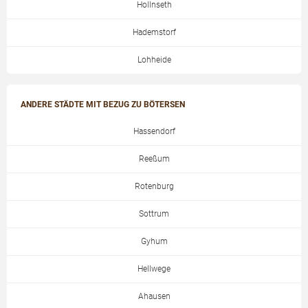
Hollnseth
Hademstorf
Lohheide
ANDERE STÄDTE MIT BEZUG ZU BÖTERSEN
Hassendorf
Reeßum
Rotenburg
Sottrum
Gyhum
Hellwege
Ahausen