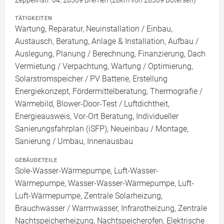
Zeppelinstr. 04, 28309 Bremen (28km von 28309 Bötersen)
TÄTIGKEITEN
Wartung, Reparatur, Neuinstallation / Einbau,
Austausch, Beratung, Anlage & Installation, Aufbau /
Auslegung, Planung / Berechnung, Finanzierung, Dach
Vermietung / Verpachtung, Wartung / Optimierung,
Solarstromspeicher / PV Batterie, Erstellung
Energiekonzept, Fördermittelberatung, Thermografie /
Wärmebild, Blower-Door-Test / Luftdichtheit,
Energieausweis, Vor-Ort Beratung, Individueller
Sanierungsfahrplan (iSFP), Neueinbau / Montage,
Sanierung / Umbau, Innenausbau
GEBÄUDETEILE
Sole-Wasser-Wärmepumpe, Luft-Wasser-
Wärmepumpe, Wasser-Wasser-Wärmepumpe, Luft-
Luft-Wärmepumpe, Zentrale Solarheizung,
Brauchwasser / Warmwasser, Infrarotheizung, Zentrale
Nachtspeicherheizung, Nachtspeicherofen, Elektrische