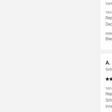
Vor
TÄT
Rep
Dac
GEB
Ble
A.
Gol
TÄT
Rep
Sch
Inn