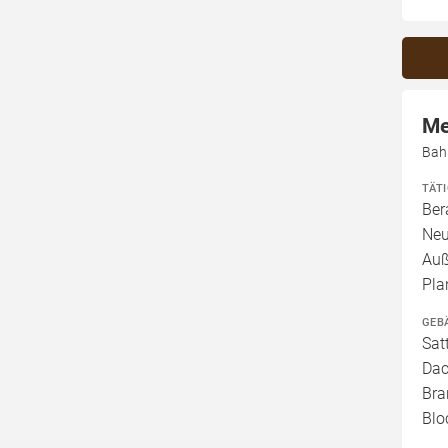
Me
Bah
TÄT
Ber
Neu
Auß
Pla
GEB
Sat
Dac
Bra
Blo