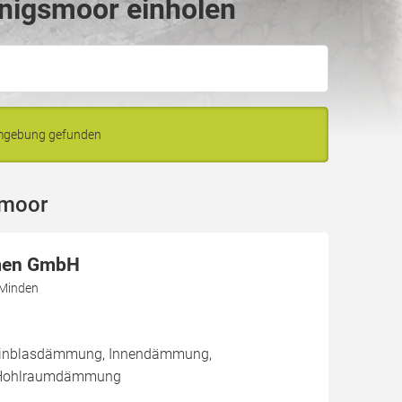
önigsmoor einholen
Umgebung gefunden
smoor
men GmbH
 Minden
/ Einblasdämmung, Innendämmung,
Hohlraumdämmung