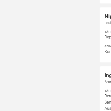
Ni
Lou
TÄT
Rep
GEB
Kun
In
Bro
TÄT
Ber
San
Aus