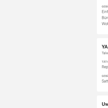
GEB
Ein
Bür
Woh
YA
Tal
TÄT
Rep
GEB
Sat
Uw