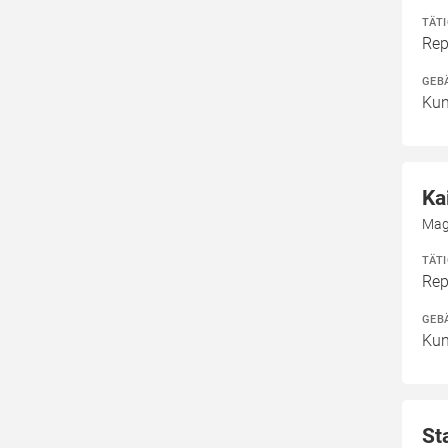
TÄT
Rep
GEB
Kun
Ka
Mag
TÄT
Rep
GEB
Kun
St