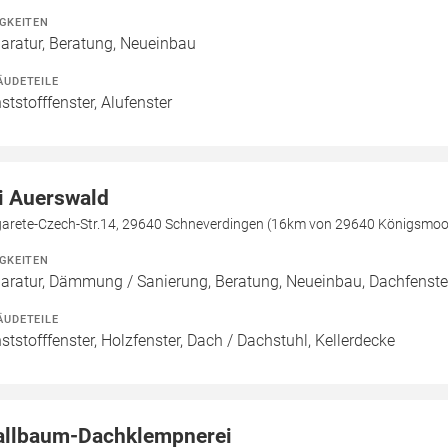
IGKEITEN
aratur, Beratung, Neueinbau
ÄUDETEILE
ststofffenster, Alufenster
i Auerswald
arete-Czech-Str.14, 29640 Schneverdingen (16km von 29640 Königsmoo
IGKEITEN
aratur, Dämmung / Sanierung, Beratung, Neueinbau, Dachfens
ÄUDETEILE
ststofffenster, Holzfenster, Dach / Dachstuhl, Kellerdecke
allbaum-Dachklempnerei