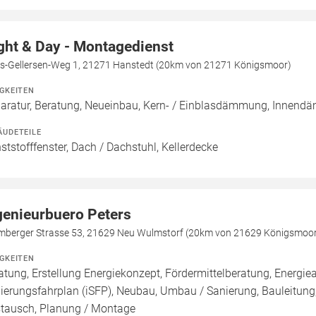
ght & Day - Montagedienst
is-Gellersen-Weg 1, 21271 Hanstedt (20km von 21271 Königsmoor)
IGKEITEN
aratur, Beratung, Neueinbau, Kern- / Einblasdämmung, Inne
ÄUDETEILE
ststofffenster, Dach / Dachstuhl, Kellerdecke
genieurbuero Peters
mberger Strasse 53, 21629 Neu Wulmstorf (20km von 21629 Königsmoo
IGKEITEN
atung, Erstellung Energiekonzept, Fördermittelberatung, Energiea
ierungsfahrplan (iSFP), Neubau, Umbau / Sanierung, Bauleitung, 
tausch, Planung / Montage