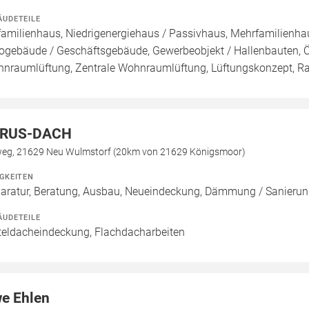
ÄUDETEILE
familienhaus, Niedrigenergiehaus / Passivhaus, Mehrfamilienh
ogebäude / Geschäftsgebäude, Gewerbeobjekt / Hallenbauten, Ö
nraumlüftung, Zentrale Wohnraumlüftung, Lüftungskonzept, R
RUS-DACH
weg, 21629 Neu Wulmstorf (20km von 21629 Königsmoor)
IGKEITEN
aratur, Beratung, Ausbau, Neueindeckung, Dämmung / Sanierun
ÄUDETEILE
teldacheindeckung, Flachdacharbeiten
e Ehlen