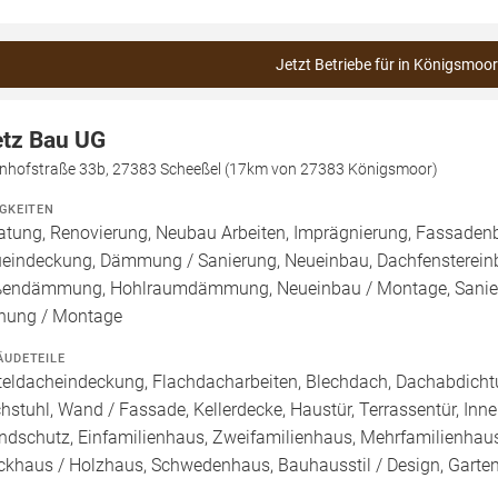
Jetzt Betriebe für in Königsmoor
tz Bau UG
nhofstraße 33b, 27383 Scheeßel (17km von 27383 Königsmoor)
IGKEITEN
atung, Renovierung, Neubau Arbeiten, Imprägnierung, Fassadenb
eindeckung, Dämmung / Sanierung, Neueinbau, Dachfensterei
endämmung, Hohlraumdämmung, Neueinbau / Montage, Sanieru
nung / Montage
ÄUDETEILE
teldacheindeckung, Flachdacharbeiten, Blechdach, Dachabdichtun
hstuhl, Wand / Fassade, Kellerdecke, Haustür, Terrassentür, Inne
ndschutz, Einfamilienhaus, Zweifamilienhaus, Mehrfamilienhaus,
ckhaus / Holzhaus, Schwedenhaus, Bauhausstil / Design, Garte