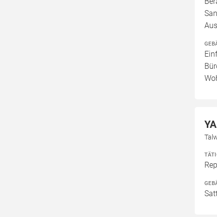
Ber
San
Aus
GEB
Ein
Bür
Woh
YA
Tal
TÄT
Rep
GEB
Sat