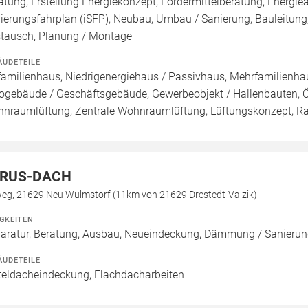
atung, Erstellung Energiekonzept, Fördermittelberatung, Energiea
ierungsfahrplan (iSFP), Neubau, Umbau / Sanierung, Bauleitung, 
tausch, Planung / Montage
ÄUDETEILE
familienhaus, Niedrigenergiehaus / Passivhaus, Mehrfamilienh
ogebäude / Geschäftsgebäude, Gewerbeobjekt / Hallenbauten, Ö
nraumlüftung, Zentrale Wohnraumlüftung, Lüftungskonzept, R
RUS-DACH
weg, 21629 Neu Wulmstorf (11km von 21629 Drestedt-Valzik)
IGKEITEN
aratur, Beratung, Ausbau, Neueindeckung, Dämmung / Sanierun
ÄUDETEILE
teldacheindeckung, Flachdacharbeiten