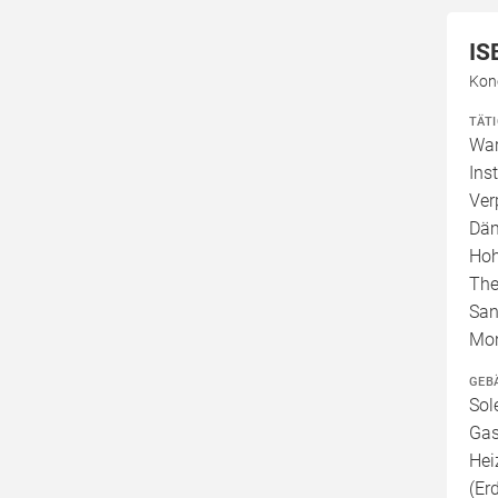
IS
Kon
TÄT
War
Ins
Ver
Däm
Hoh
The
San
Mo
GEB
Sol
Gas
Hei
(Er