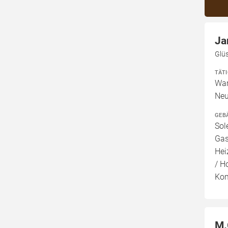
Ja
Glüs
TÄT
War
Neu
GEB
Sol
Gas
Hei
/ H
Kom
M.