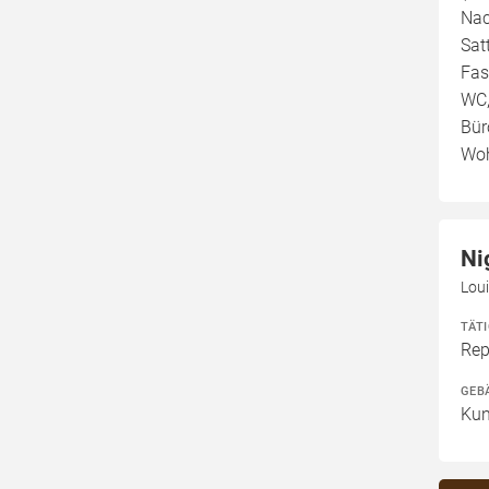
Nac
Sat
Fas
WC,
Bür
Woh
Ni
Lou
TÄT
Rep
GEB
Kun