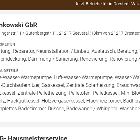
Jetzt Betriebe für in Drestedt-Valz
nkowski GbR
ingerstr 11 / Gutenbergstr 11, 21217 Seevetal (18km von 21217 Drestedt
IGKEITEN
tung, Reparatur, Neuinstallation / Einbau, Austausch, Beratung,
eindeckung, Dämmung / Sanierung, Renovierung, Renovierung 
ÄUDETEILE
e-Wasser-Wärmepumpe, Luft-Wasser-Wärmepumpe, Wasser-Was
-Durchlauferhitzer, Gaskessel, Zentrale Solarheizung, Brauchwa
zkessel, Zentrale Pelletheizung, Pelletofen, Pelletkessel, Mini Bl
olz, Hackgutkessel, Holzvergaserkessel, Flachheizkörper, Badhe
plettes Badezimmer, Dusche, Badewanne / Whirlpool, Waschbec
G- Hausmeisterservice