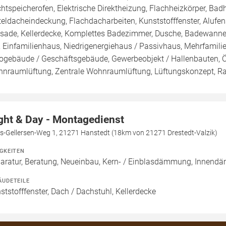
htspeicherofen, Elektrische Direktheizung, Flachheizkörper, Ba
teldacheindeckung, Flachdacharbeiten, Kunststofffenster, Alufens
sade, Kellerdecke, Komplettes Badezimmer, Dusche, Badewanne /
 Einfamilienhaus, Niedrigenergiehaus / Passivhaus, Mehrfamil
ogebäude / Geschäftsgebäude, Gewerbeobjekt / Hallenbauten, Ö
nraumlüftung, Zentrale Wohnraumlüftung, Lüftungskonzept, R
ght & Day - Montagedienst
is-Gellersen-Weg 1, 21271 Hanstedt (18km von 21271 Drestedt-Valzik)
IGKEITEN
aratur, Beratung, Neueinbau, Kern- / Einblasdämmung, Inne
ÄUDETEILE
ststofffenster, Dach / Dachstuhl, Kellerdecke