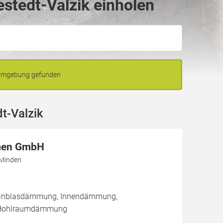
stedt-Valzik einholen
d Umgebung gefunden
t-Valzik
men GmbH
 Minden
/ Einblasdämmung, Innendämmung,
Hohlraumdämmung