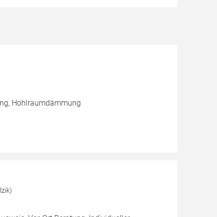
mung, Hohlraumdämmung
zik)