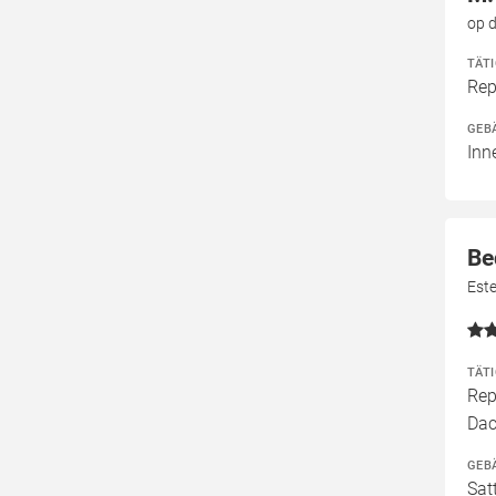
op d
TÄT
Rep
GEB
Inn
Be
Este
TÄT
Rep
Dac
GEB
Sat