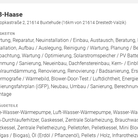
B-Haase
opkastraße 2, 21614 Buxtehude (16km von 21614 Drestedt-Valzik)
IGKEITEN
tung, Reparatur, Neuinstallation / Einbau, Austausch, Beratung,
tallation, Aufbau / Auslegung, Reinigung / Wartung, Planung / 
pachtung, Wartung / Optimierung, Solarstromspeicher / PV Batte
mung / Sanierung, Neueinbau, Dachfenstereinbau, Kern- / 
lraumdämmung, Renovierung, Renovierung / Badsanierung, Erste
rmografie / Wärmebild, Blower-Door-Test / Luftdichtheit, Energie
ierungsfahrplan (iSFP), Neubau, Umbau / Sanierung, Berechnung
ntage
ÄUDETEILE
e-Wasser-Wärmepumpe, Luft-Wasser-Wärmepumpe, Wasser-Was
-Durchlauferhitzer, Gaskessel, Zentrale Solarheizung, Brauchwa
zkessel, Zentrale Pelletheizung, Pelletofen, Pelletkessel, Mini B
dgas / Biogas), Öl (Erdöl / Pflanzenöl), Pellets / Holz, Infraroth