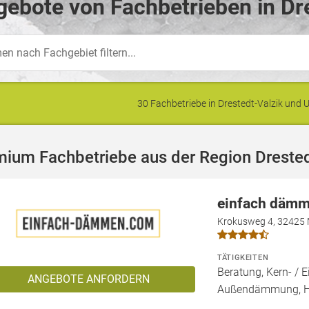
ebote von Fachbetrieben in Dre
30 Fachbetriebe in Drestedt-Valzik un
ium Fachbetriebe aus der Region Drested
einfach däm
Krokusweg 4, 32425
TÄTIGKEITEN
Beratung, Kern- 
ANGEBOTE ANFORDERN
Außendämmung, 