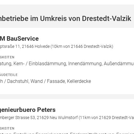
betriebe im Umkreis von Drestedt-Valzik
M BauService
ptsraße 11, 21646 Holvede (10km von 21646 Drestedt-Valzik)
IGKEITEN
atung, Kern- / Einblasdämmung, Innendämmung, Außendäm
ÄUDETEILE
h / Dachstuhl, Wand / Fassade, Kellerdecke
genieurbuero Peters
mberger Strasse 53, 21629 Neu Wulmstorf (11km von 21629 Drestedt-Val
IGKEITEN