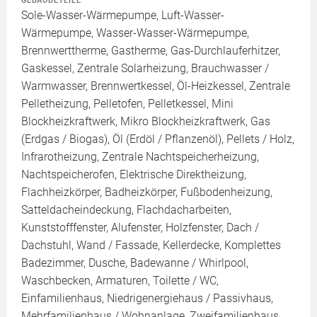
GEBÄUDETEILE
Sole-Wasser-Wärmepumpe, Luft-Wasser-
Wärmepumpe, Wasser-Wasser-Wärmepumpe,
Brennwerttherme, Gastherme, Gas-Durchlauferhitzer,
Gaskessel, Zentrale Solarheizung, Brauchwasser /
Warmwasser, Brennwertkessel, Öl-Heizkessel, Zentrale
Pelletheizung, Pelletofen, Pelletkessel, Mini
Blockheizkraftwerk, Mikro Blockheizkraftwerk, Gas
(Erdgas / Biogas), Öl (Erdöl / Pflanzenöl), Pellets / Holz,
Infrarotheizung, Zentrale Nachtspeicherheizung,
Nachtspeicherofen, Elektrische Direktheizung,
Flachheizkörper, Badheizkörper, Fußbodenheizung,
Satteldacheindeckung, Flachdacharbeiten,
Kunststofffenster, Alufenster, Holzfenster, Dach /
Dachstuhl, Wand / Fassade, Kellerdecke, Komplettes
Badezimmer, Dusche, Badewanne / Whirlpool,
Waschbecken, Armaturen, Toilette / WC,
Einfamilienhaus, Niedrigenergiehaus / Passivhaus,
Mehrfamilienhaus / Wohnanlage, Zweifamilienhaus,