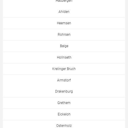
Haßbergen
Ahlden
Heemsen
Rohrsen
Balge
Hollnseth
Krelinger Bruch
Armstorf
Drakenburg
Grethem
Eickeloh
Ostenholz