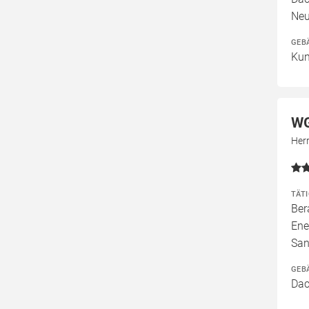
Neu
GEB
Kun
WG
Her
TÄT
Ber
Ene
San
GEB
Dac