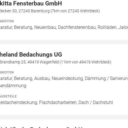
kitta Fensterbau GmbH
Flecken 50, 27245 Barenburg (7km von 27245 Wehrbleck)
IGKEITEN
aratur, Beratung, Neueinbau, Dachfenstereinbau, Rollläden, Jal
heland Bedachungs UG
Brandkamp 25, 49419 Wagenfeld (11km von 49419 Wehrbleck)
IGKEITEN
aratur, Beratung, Ausbau, Neueindeckung, Dämmung / Sanieru
ßendämmung
ÄUDETEILE
teldacheindeckung, Flachdacharbeiten, Dach / Dachstuhl