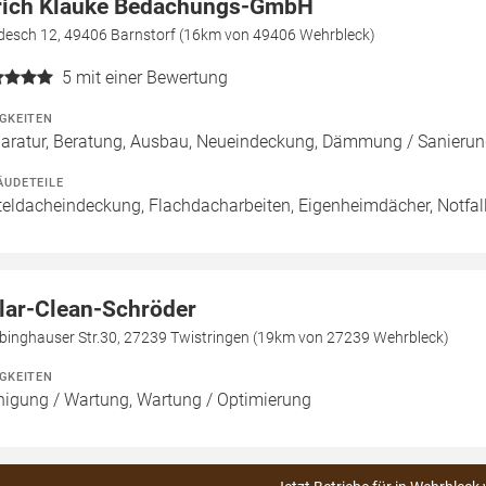
rich Klauke Bedachungs-GmbH
desch 12, 49406 Barnstorf (16km von 49406 Wehrbleck)
5
mit einer Bewertung
IGKEITEN
aratur, Beratung, Ausbau, Neueindeckung, Dämmung / Sanierun
ÄUDETEILE
teldacheindeckung, Flachdacharbeiten, Eigenheimdächer, Notfal
lar-Clean-Schröder
binghauser Str.30, 27239 Twistringen (19km von 27239 Wehrbleck)
IGKEITEN
nigung / Wartung, Wartung / Optimierung