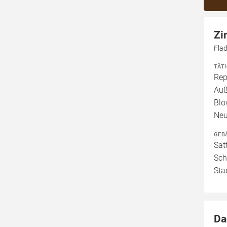
Zi
Fla
TÄT
Rep
Auß
Blo
Neu
GEB
Sat
Sch
Sta
Da