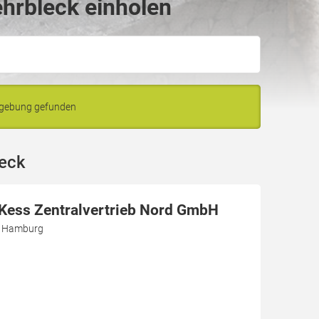
hrbleck einholen
mgebung gefunden
leck
r Kess Zentralvertrieb Nord GmbH
3 Hamburg