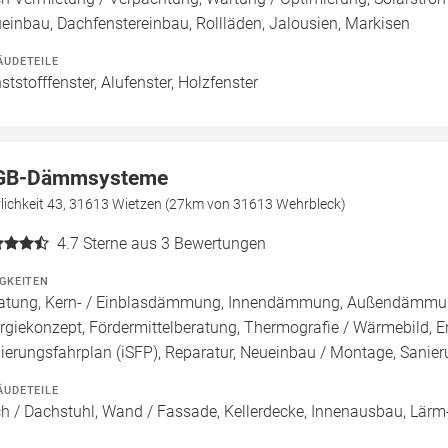
einbau, Dachfenstereinbau, Rollläden, Jalousien, Markisen
ÄUDETEILE
ststofffenster, Alufenster, Holzfenster
B-Dämmsysteme
rlichkeit 43, 31613 Wietzen (27km von 31613 Wehrbleck)
4.7
Sterne aus 3 Bewertungen
IGKEITEN
atung, Kern- / Einblasdämmung, Innendämmung, Außendämmu
rgiekonzept, Fördermittelberatung, Thermografie / Wärmebild, En
ierungsfahrplan (iSFP), Reparatur, Neueinbau / Montage, Sani
ÄUDETEILE
h / Dachstuhl, Wand / Fassade, Kellerdecke, Innenausbau, Lärm-