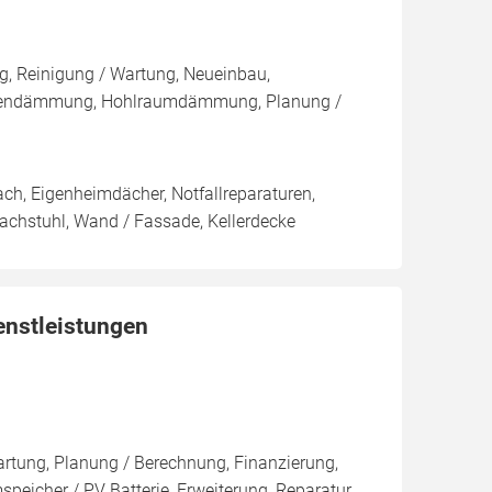
, Reinigung / Wartung, Neueinbau,
ußendämmung, Hohlraumdämmung, Planung /
ch, Eigenheimdächer, Notfallreparaturen,
 Dachstuhl, Wand / Fassade, Kellerdecke
enstleistungen
artung, Planung / Berechnung, Finanzierung,
eicher / PV Batterie, Erweiterung, Reparatur,