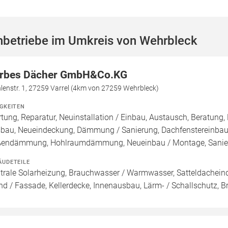
hbetriebe im Umkreis von Wehrbleck
rbes Dächer GmbH&Co.KG
enstr. 1, 27259 Varrel (4km von 27259 Wehrbleck)
IGKEITEN
tung, Reparatur, Neuinstallation / Einbau, Austausch, Beratung,
bau, Neueindeckung, Dämmung / Sanierung, Dachfenstereinba
endämmung, Hohlraumdämmung, Neueinbau / Montage, Sanie
ÄUDETEILE
trale Solarheizung, Brauchwasser / Warmwasser, Satteldacheind
d / Fassade, Kellerdecke, Innenausbau, Lärm- / Schallschutz, 