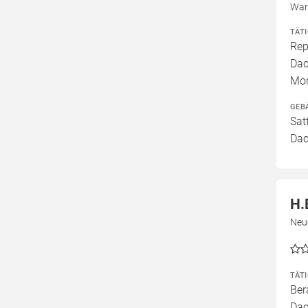
War
TÄT
Rep
Dac
Mo
GEB
Sat
Dac
H.
Neu
TÄT
Ber
Dac