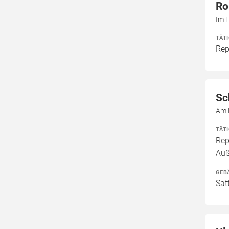
Ro
Im 
TÄT
Rep
Sc
Am 
TÄT
Rep
Au
GEB
Sat