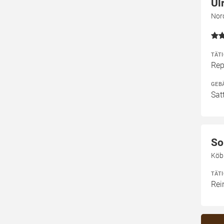
Ul
Nor
TÄT
Rep
GEB
Sat
So
Köb
TÄT
Rei