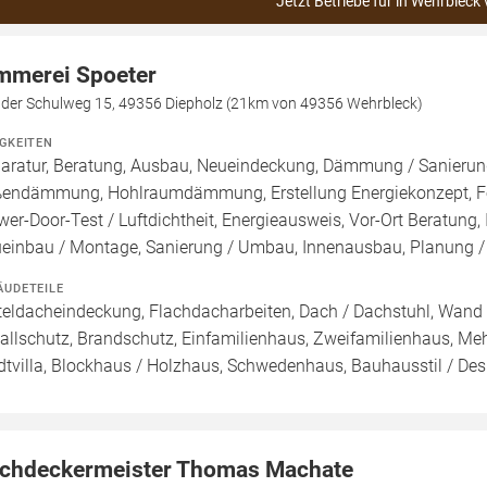
Jetzt Betriebe für in Wehrbleck 
mmerei Spoeter
dder Schulweg 15, 49356 Diepholz (21km von 49356 Wehrbleck)
IGKEITEN
aratur, Beratung, Ausbau, Neueindeckung, Dämmung / Sanieru
endämmung, Hohlraumdämmung, Erstellung Energiekonzept, För
wer-Door-Test / Luftdichtheit, Energieausweis, Vor-Ort Beratung, 
einbau / Montage, Sanierung / Umbau, Innenausbau, Planung /
ÄUDETEILE
teldacheindeckung, Flachdacharbeiten, Dach / Dachstuhl, Wand 
allschutz, Brandschutz, Einfamilienhaus, Zweifamilienhaus, Meh
dtvilla, Blockhaus / Holzhaus, Schwedenhaus, Bauhausstil / De
chdeckermeister Thomas Machate