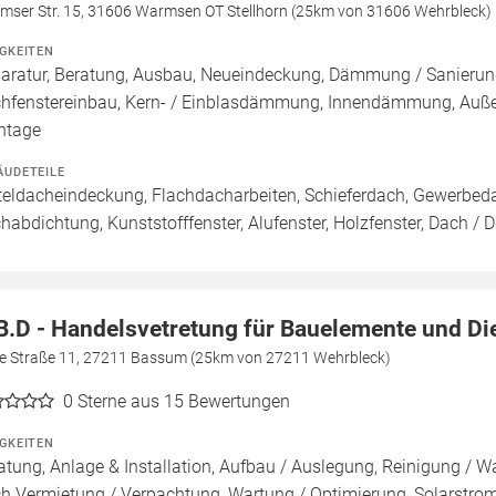
mser Str. 15, 31606 Warmsen OT Stellhorn (25km von 31606 Wehrbleck)
IGKEITEN
aratur, Beratung, Ausbau, Neueindeckung, Dämmung / Sanierung
hfenstereinbau, Kern- / Einblasdämmung, Innendämmung, A
ntage
ÄUDETEILE
teldacheindeckung, Flachdacharbeiten, Schieferdach, Gewerbeda
habdichtung, Kunststofffenster, Alufenster, Holzfenster, Dach /
B.D - Handelsvetretung für Bauelemente und Di
e Straße 11, 27211 Bassum (25km von 27211 Wehrbleck)
0
Sterne aus 15 Bewertungen
IGKEITEN
atung, Anlage & Installation, Aufbau / Auslegung, Reinigung / W
h Vermietung / Verpachtung, Wartung / Optimierung, Solarstromsp