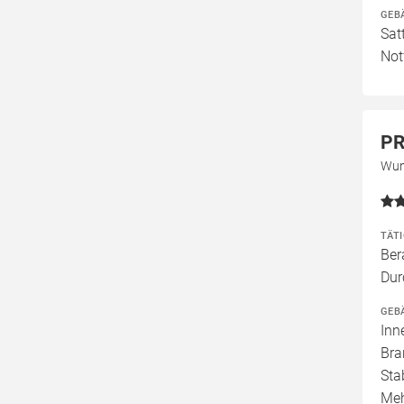
GEB
Sat
Not
PR
Wun
TÄT
Ber
Dur
GEB
Inn
Bra
Sta
Meh