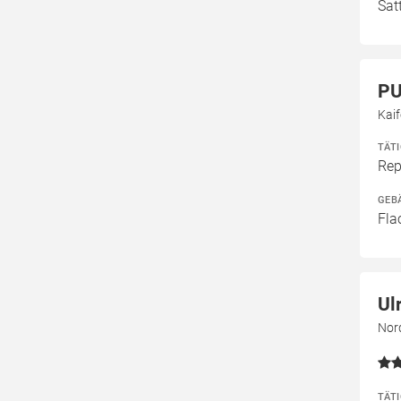
Sat
PU
Kaif
TÄT
Rep
GEB
Fla
Ul
Nor
TÄT