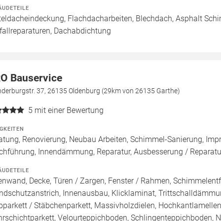
ÄUDETEILE
teldacheindeckung, Flachdacharbeiten, Blechdach, Asphalt Sch
fallreparaturen, Dachabdichtung
O Bauservice
derburgstr. 37, 26135 Oldenburg (29km von 26135 Garthe)
5
mit einer Bewertung
IGKEITEN
atung, Renovierung, Neubau Arbeiten, Schimmel-Sanierung, Imp
chführung, Innendämmung, Reparatur, Ausbesserung / Reparatur
ÄUDETEILE
enwand, Decke, Türen / Zargen, Fenster / Rahmen, Schimmelentfe
ndschutzanstrich, Innenausbau, Klicklaminat, Trittschalldämmung
bparkett / Stäbchenparkett, Massivholzdielen, Hochkantlamellenp
rschichtparkett, Velourteppichboden, Schlingenteppichboden, 