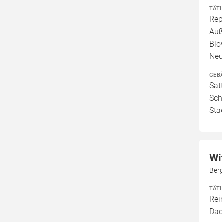
TÄT
Rep
Auß
Blo
Neu
GEB
Sat
Sch
Sta
Wi
Ber
TÄT
Rei
Dac