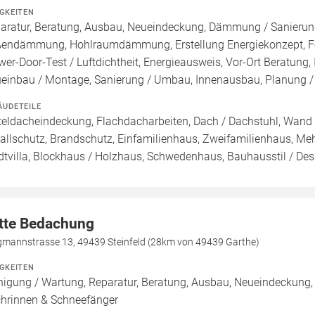
IGKEITEN
aratur, Beratung, Ausbau, Neueindeckung, Dämmung / Sanieru
endämmung, Hohlraumdämmung, Erstellung Energiekonzept, För
wer-Door-Test / Luftdichtheit, Energieausweis, Vor-Ort Beratung, 
einbau / Montage, Sanierung / Umbau, Innenausbau, Planung /
ÄUDETEILE
teldacheindeckung, Flachdacharbeiten, Dach / Dachstuhl, Wand 
allschutz, Brandschutz, Einfamilienhaus, Zweifamilienhaus, Meh
dtvilla, Blockhaus / Holzhaus, Schwedenhaus, Bauhausstil / De
tte Bedachung
gmannstrasse 13, 49439 Steinfeld (28km von 49439 Garthe)
IGKEITEN
nigung / Wartung, Reparatur, Beratung, Ausbau, Neueindeckung
hrinnen & Schneefänger