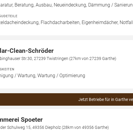
aratur, Beratung, Ausbau, Neueindeckung, Dämmung / Sanierun
ÄUDETEILE
teldacheindeckung, Flachdacharbeiten, Eigenheimdächer, Notfal
lar-Clean-Schröder
binghauser Str.30, 27239 Twistringen (27km von 27239 Garthe)
IGKEITEN
nigung / Wartung, Wartung / Optimierung
Jetzt Betriebe für in Garthe v
mmerei Spoeter
dder Schulweg 15, 49356 Diepholz (28km von 49356 Garthe)