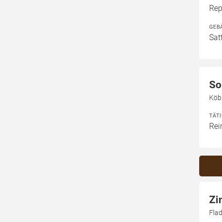
Rep
GEB
Sat
So
Köb
TÄT
Rei
Zi
Fla