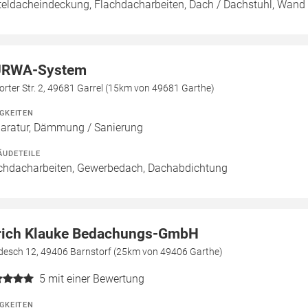
teldacheindeckung, Flachdacharbeiten, Dach / Dachstuhl, Wand 
RWA-System
orter Str. 2, 49681 Garrel (15km von 49681 Garthe)
IGKEITEN
aratur, Dämmung / Sanierung
ÄUDETEILE
chdacharbeiten, Gewerbedach, Dachabdichtung
rich Klauke Bedachungs-GmbH
desch 12, 49406 Barnstorf (25km von 49406 Garthe)
5
mit einer Bewertung
IGKEITEN