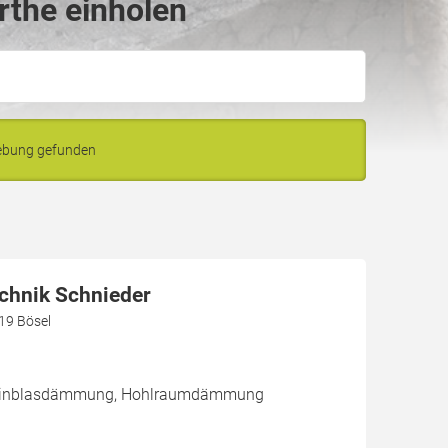
rthe einholen
gebung gefunden
hnik Schnieder
219 Bösel
/ Einblasdämmung, Hohlraumdämmung