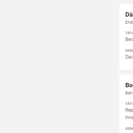
Dä
End
TÄT
Ber
GEB
Dac
Bo
Bah
TÄT
Rep
In
GEB