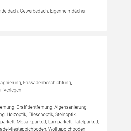
indeldach, Gewerbedach, Eigenheimdächer,
rägnierung, Fassadenbeschichtung,
, Verlegen
rnung, Graffitientfernung, Algensanierung,
, Holzoptik, Fliesenoptik, Steinoptik,
arkett, Mosaikparkett, Lamparkett, Tafelparkett,
Nadelvliesteppichboden, Wollteppichboden