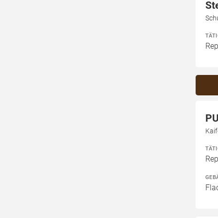
St
Sch
TÄT
Rep
PU
Kaif
TÄT
Rep
GEB
Fla