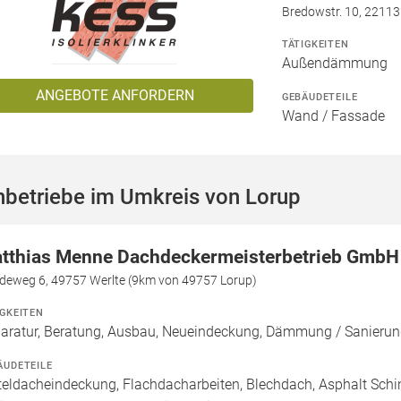
Bredowstr. 10, 2211
TÄTIGKEITEN
Außendämmung
ANGEBOTE ANFORDERN
GEBÄUDETEILE
Wand / Fassade
hbetriebe im Umkreis von Lorup
tthias Menne Dachdeckermeisterbetrieb GmbH
deweg 6, 49757 Werlte (9km von 49757 Lorup)
IGKEITEN
aratur, Beratung, Ausbau, Neueindeckung, Dämmung / Sanierun
ÄUDETEILE
teldacheindeckung, Flachdacharbeiten, Blechdach, Asphalt Sch