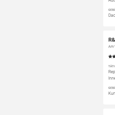
Auß
GEB
Dac
R&
Am 
TÄT
Rep
Inn
GEB
Kun