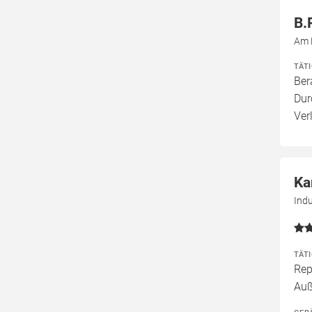
B.
Am 
TÄT
Ber
Dur
Ver
Ka
Indu
TÄT
Rep
Au