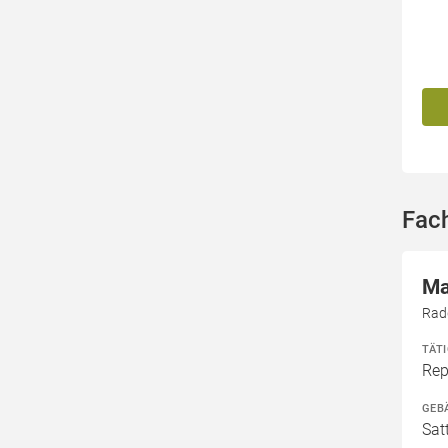
Fac
Ma
Rad
TÄT
Rep
GEB
Sat