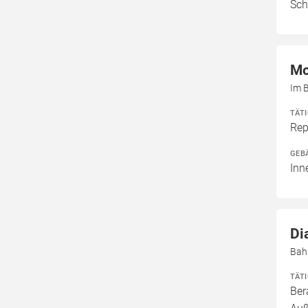
Sch
Mo
Im B
TÄT
Rep
GEB
Inn
Di
Bah
TÄT
Ber