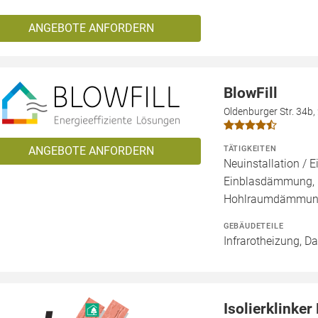
ANGEBOTE ANFORDERN
BlowFill
Oldenburger Str. 34b
TÄTIGKEITEN
ANGEBOTE ANFORDERN
Neuinstallation / E
Einblasdämmung,
Hohlraumdämmung,
GEBÄUDETEILE
Infrarotheizung, D
Isolierklinke