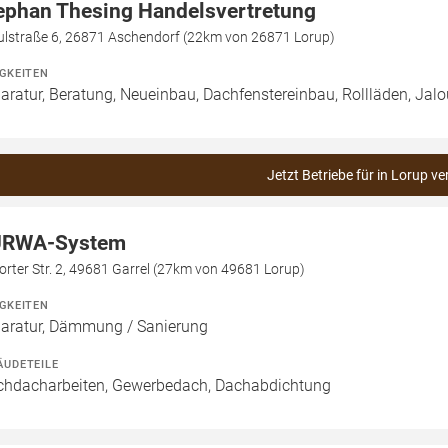
ephan Thesing Handelsvertretung
ulstraße 6, 26871 Aschendorf (22km von 26871 Lorup)
IGKEITEN
aratur, Beratung, Neueinbau, Dachfenstereinbau, Rollläden, Jal
Jetzt Betriebe für in Lorup ve
RWA-System
orter Str. 2, 49681 Garrel (27km von 49681 Lorup)
IGKEITEN
aratur, Dämmung / Sanierung
ÄUDETEILE
chdacharbeiten, Gewerbedach, Dachabdichtung