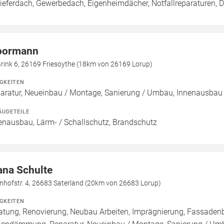
ieferdach, Gewerbedach, Eigenheimdächer, Notfallreparaturen,
ormann
rink 6, 26169 Friesoythe (18km von 26169 Lorup)
IGKEITEN
aratur, Neueinbau / Montage, Sanierung / Umbau, Innenausbau
ÄUDETEILE
enausbau, Lärm- / Schallschutz, Brandschutz
ana Schulte
nhofstr. 4, 26683 Saterland (20km von 26683 Lorup)
IGKEITEN
atung, Renovierung, Neubau Arbeiten, Imprägnierung, Fassade