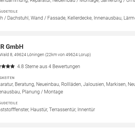
endämmung, Reparatur, Neueinbau / Montage, Sanierung / Um
ÄUDETEILE
h / Dachstuhl, Wand / Fassade, Kellerdecke, Innenausbau, Lärm-
R GmbH
Wald 8, 49624 Löningen (22km von 49624 Lorup)
4.8
Sterne aus 4 Bewertungen
IGKEITEN
aratur, Beratung, Neueinbau, Rollläden, Jalousien, Markisen, N
enausbau, Planung / Montage
ÄUDETEILE
ststofffenster, Haustür, Terrassentür, Innentür