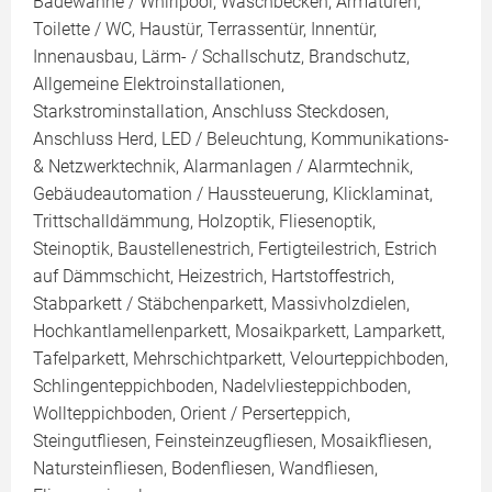
Badewanne / Whirlpool, Waschbecken, Armaturen,
Toilette / WC, Haustür, Terrassentür, Innentür,
Innenausbau, Lärm- / Schallschutz, Brandschutz,
Allgemeine Elektroinstallationen,
Starkstrominstallation, Anschluss Steckdosen,
Anschluss Herd, LED / Beleuchtung, Kommunikations-
& Netzwerktechnik, Alarmanlagen / Alarmtechnik,
Gebäudeautomation / Haussteuerung, Klicklaminat,
Trittschalldämmung, Holzoptik, Fliesenoptik,
Steinoptik, Baustellenestrich, Fertigteilestrich, Estrich
auf Dämmschicht, Heizestrich, Hartstoffestrich,
Stabparkett / Stäbchenparkett, Massivholzdielen,
Hochkantlamellenparkett, Mosaikparkett, Lamparkett,
Tafelparkett, Mehrschichtparkett, Velourteppichboden,
Schlingenteppichboden, Nadelvliesteppichboden,
Wollteppichboden, Orient / Perserteppich,
Steingutfliesen, Feinsteinzeugfliesen, Mosaikfliesen,
Natursteinfliesen, Bodenfliesen, Wandfliesen,