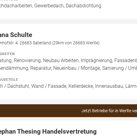
chdacharbeiten, Gewerbedach, Dachabdichtung
ana Schulte
nhofstr. 4, 26683 Saterland (29km von 26683 Werlte)
IGKEITEN
atung, Renovierung, Neubau Arbeiten, Imprägnierung, Fassade
endämmung, Reparatur, Neueinbau / Montage, Sanierung / Um
ÄUDETEILE
h / Dachstuhl, Wand / Fassade, Kellerdecke, Innenausbau, Lärm-
Jetzt Betriebe für in Werlte v
ephan Thesing Handelsvertretung