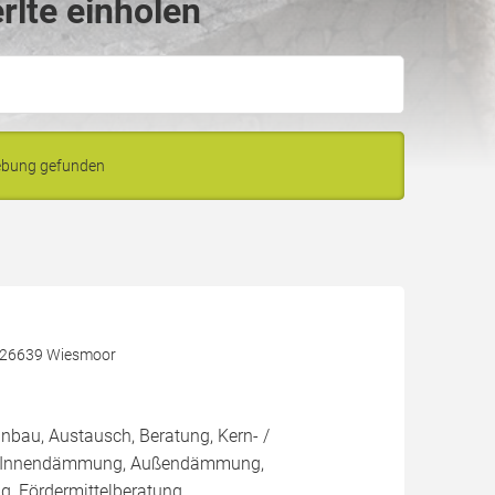
rlte einholen
gebung gefunden
, 26639 Wiesmoor
inbau, Austausch, Beratung, Kern- /
 Innendämmung, Außendämmung,
 Fördermittelberatung