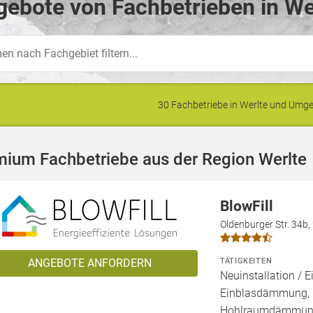
ebote von Fachbetrieben in We
30 Fachbetriebe in Werlte und Um
mium Fachbetriebe aus der Region Werlte
BlowFill
Oldenburger Str. 34b
TÄTIGKEITEN
ANGEBOTE ANFORDERN
Neuinstallation / E
Einblasdämmung,
Hohlraumdämmung,