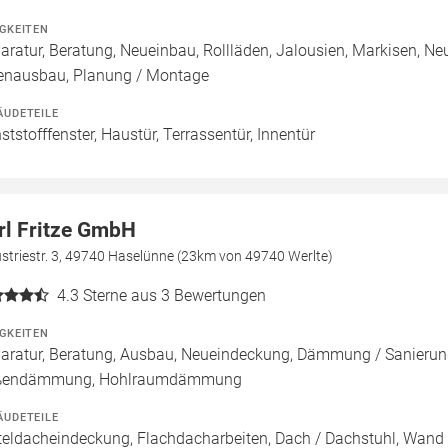
IGKEITEN
aratur, Beratung, Neueinbau, Rollläden, Jalousien, Markisen, N
enausbau, Planung / Montage
ÄUDETEILE
ststofffenster, Haustür, Terrassentür, Innentür
rl Fritze GmbH
striestr. 3, 49740 Haselünne (23km von 49740 Werlte)
4.3
Sterne aus 3 Bewertungen
IGKEITEN
aratur, Beratung, Ausbau, Neueindeckung, Dämmung / Sanieru
ßendämmung, Hohlraumdämmung
ÄUDETEILE
teldacheindeckung, Flachdacharbeiten, Dach / Dachstuhl, Wand 