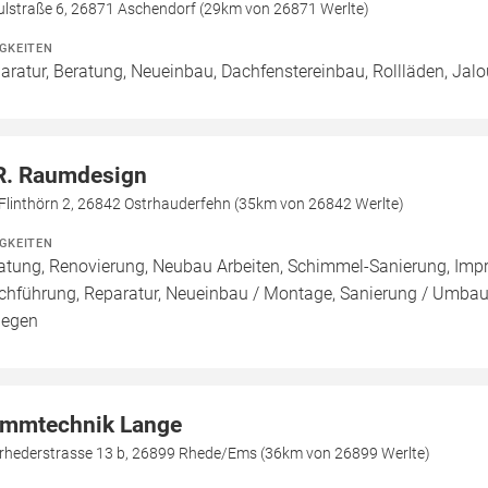
ulstraße 6, 26871 Aschendorf (29km von 26871 Werlte)
IGKEITEN
aratur, Beratung, Neueinbau, Dachfenstereinbau, Rollläden, Jal
R. Raumdesign
Flinthörn 2, 26842 Ostrhauderfehn (35km von 26842 Werlte)
IGKEITEN
atung, Renovierung, Neubau Arbeiten, Schimmel-Sanierung, Imp
chführung, Reparatur, Neueinbau / Montage, Sanierung / Umbau
legen
mmtechnik Lange
rhederstrasse 13 b, 26899 Rhede/Ems (36km von 26899 Werlte)