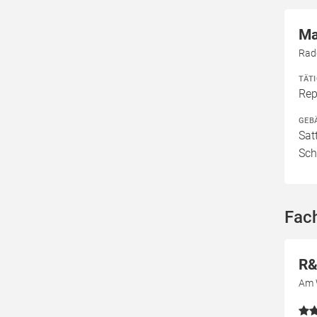
Ma
Rad
TÄT
Rep
GEB
Sat
Sch
Fach
R&
Am 