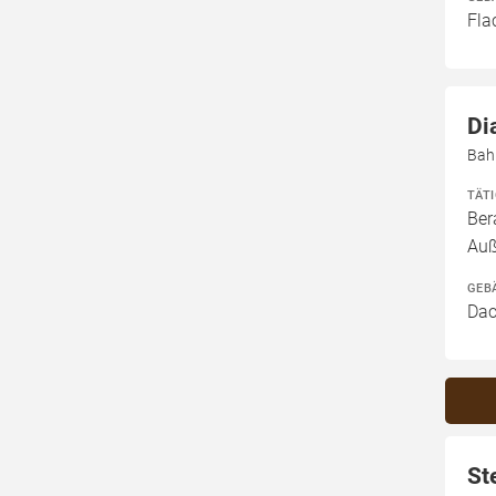
Fla
Di
Bah
TÄT
Ber
Auß
GEB
Dac
St