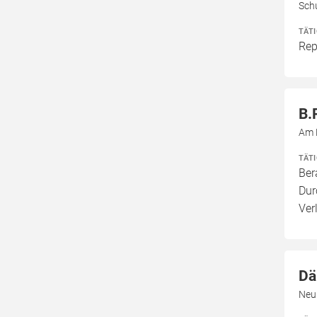
Sch
TÄT
Rep
B.
Am 
TÄT
Ber
Dur
Ver
Dä
Neu