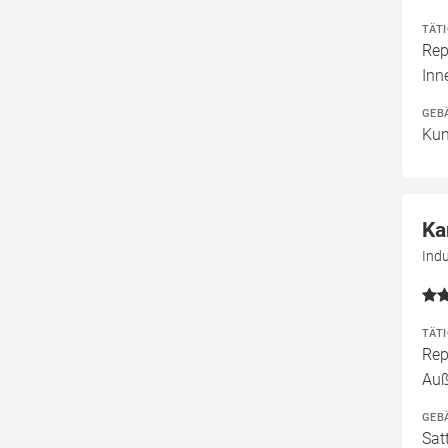
TÄT
Rep
Inn
GEB
Kun
Ka
Indu
TÄT
Rep
Au
GEB
Sat