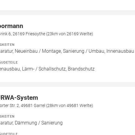
ormann
rink 6, 26169 Friesoythe (23km von 26169 Werlte)
IGKEITEN
aratur, Neueinbau / Montage, Sanierung / Umbau, Innenausbau
ÄUDETEILE
enausbau, Lärm- / Schallschutz, Brandschutz
RWA-System
orter Str. 2, 49681 Garrel (28km von 49681 Werlte)
IGKEITEN
aratur, Dämmung / Sanierung
ÄUDETEILE