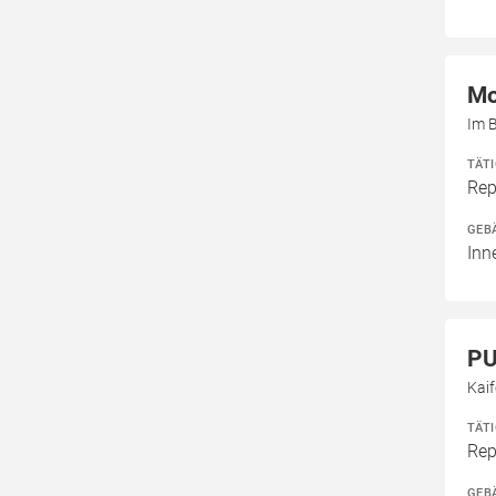
Mo
Im B
TÄT
Rep
GEB
Inn
PU
Kaif
TÄT
Rep
GEB