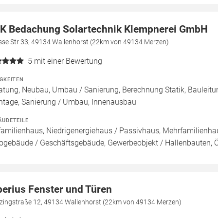
K Bedachung Solartechnik Klempnerei GmbH
sse Str 33, 49134 Wallenhorst (22km von 49134 Merzen)
5
mit einer Bewertung
IGKEITEN
atung, Neubau, Umbau / Sanierung, Berechnung Statik, Bauleitu
tage, Sanierung / Umbau, Innenausbau
ÄUDETEILE
familienhaus, Niedrigenergiehaus / Passivhaus, Mehrfamilienh
ogebäude / Geschäftsgebäude, Gewerbeobjekt / Hallenbauten, 
berius Fenster und Türen
tzingstraße 12, 49134 Wallenhorst (22km von 49134 Merzen)