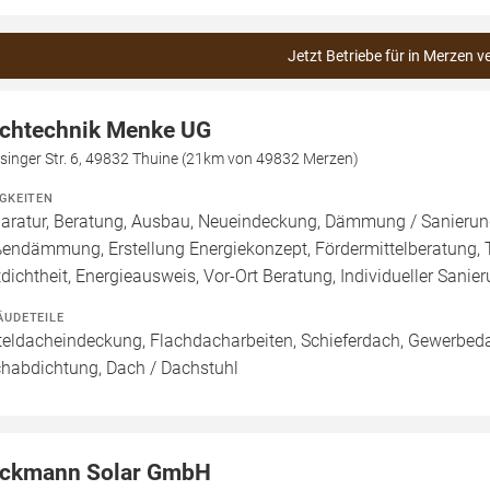
Jetzt Betriebe für in Merzen v
chtechnik Menke UG
singer Str. 6, 49832 Thuine (21km von 49832 Merzen)
IGKEITEN
aratur, Beratung, Ausbau, Neueindeckung, Dämmung / Sanierung
endämmung, Erstellung Energiekonzept, Fördermittelberatung, T
tdichtheit, Energieausweis, Vor-Ort Beratung, Individueller Sanie
ÄUDETEILE
teldacheindeckung, Flachdacharbeiten, Schieferdach, Gewerbeda
habdichtung, Dach / Dachstuhl
ckmann Solar GmbH