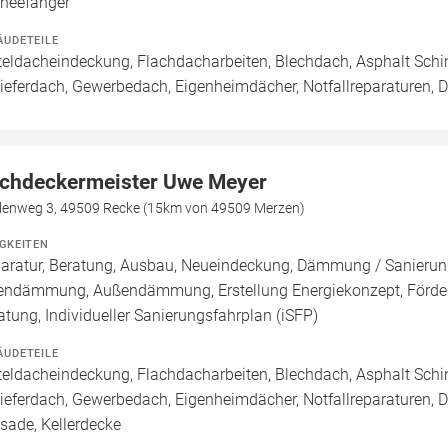
neefänger
ÄUDETEILE
teldacheindeckung, Flachdacharbeiten, Blechdach, Asphalt Sch
ieferdach, Gewerbedach, Eigenheimdächer, Notfallreparaturen,
chdeckermeister Uwe Meyer
lenweg 3, 49509 Recke (15km von 49509 Merzen)
IGKEITEN
aratur, Beratung, Ausbau, Neueindeckung, Dämmung / Sanierung
endämmung, Außendämmung, Erstellung Energiekonzept, Förderm
atung, Individueller Sanierungsfahrplan (iSFP)
ÄUDETEILE
teldacheindeckung, Flachdacharbeiten, Blechdach, Asphalt Sch
ieferdach, Gewerbedach, Eigenheimdächer, Notfallreparaturen, 
sade, Kellerdecke