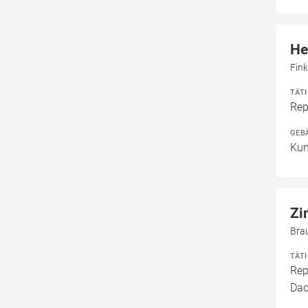
He
Fin
TÄT
Rep
GEB
Kun
Zi
Bra
TÄT
Rep
Dac