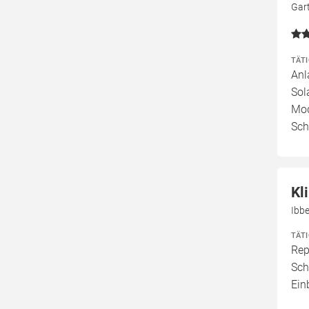
Gar
TÄT
Anl
Sol
Mod
Sch
Kl
Ibb
TÄT
Rep
Sch
Ein