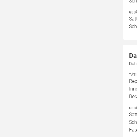
Sch
GEB
Sat
Sch
Da
Doh
TÄT
Rep
Inn
Ber
GEB
Sat
Sch
Fas