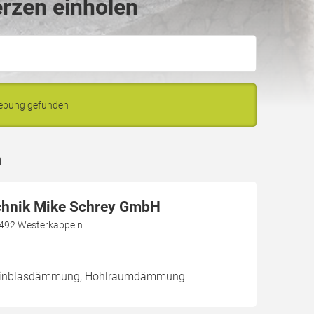
rzen einholen
gebung gefunden
n
hnik Mike Schrey GmbH
492 Westerkappeln
/ Einblasdämmung, Hohlraumdämmung