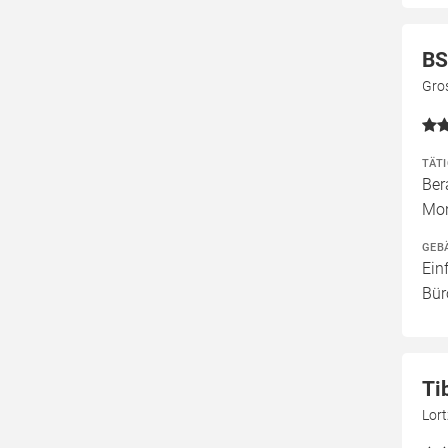
BS
Gro
TÄT
Ber
Mon
GEB
Ein
Bür
Ti
Lor