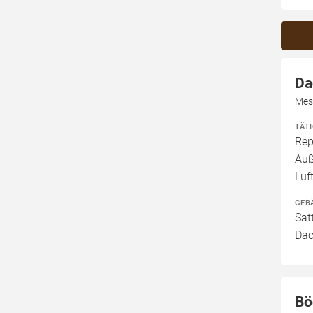
Da
Mes
TÄT
Rep
Auß
Luf
GEB
Sat
Dac
Bö