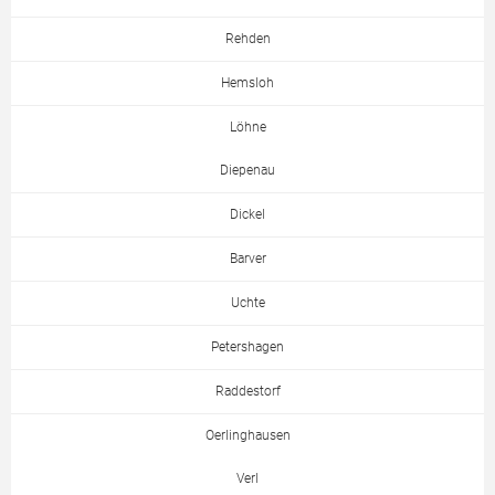
Rehden
Hemsloh
Löhne
Diepenau
Dickel
Barver
Uchte
Petershagen
Raddestorf
Oerlinghausen
Verl