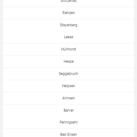
Stolzenau
Rahden
Steyerberg
Leese
Hüllhorst
Hespe
Seggebruch
Helpsen
Ahnsen
Barver
Pennigsehl
Bad Eilsen