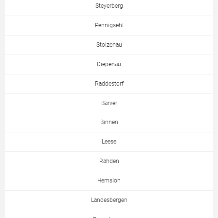
Steyerberg
Pennigsehl
Stolzenau
Diepenau
Raddestorf
Barver
Binnen
Leese
Rahden
Hemsloh
Landesbergen