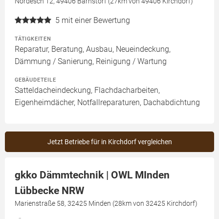
Nordesch 12, 49406 Barnstorf (27km von 49406 Kirchdorf)
5
mit einer Bewertung
TÄTIGKEITEN
Reparatur, Beratung, Ausbau, Neueindeckung,
Dämmung / Sanierung, Reinigung / Wartung
GEBÄUDETEILE
Satteldacheindeckung, Flachdacharbeiten,
Eigenheimdächer, Notfallreparaturen, Dachabdichtung
Jetzt Betriebe für in Kirchdorf vergleichen
gkko Dämmtechnik | OWL MInden
Lübbecke NRW
Marienstraße 58, 32425 Minden (28km von 32425 Kirchdorf)