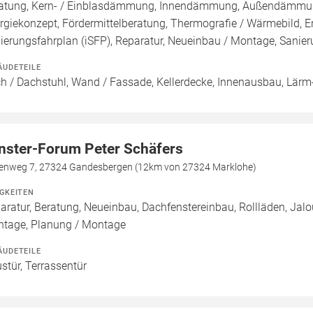
atung, Kern- / Einblasdämmung, Innendämmung, Außendämmu
rgiekonzept, Fördermittelberatung, Thermografie / Wärmebild, En
ierungsfahrplan (iSFP), Reparatur, Neueinbau / Montage, Sani
ÄUDETEILE
h / Dachstuhl, Wand / Fassade, Kellerdecke, Innenausbau, Lärm-
nster-Forum Peter Schäfers
kenweg 7, 27324 Gandesbergen (12km von 27324 Marklohe)
IGKEITEN
aratur, Beratung, Neueinbau, Dachfenstereinbau, Rollläden, Jalo
tage, Planung / Montage
ÄUDETEILE
stür, Terrassentür