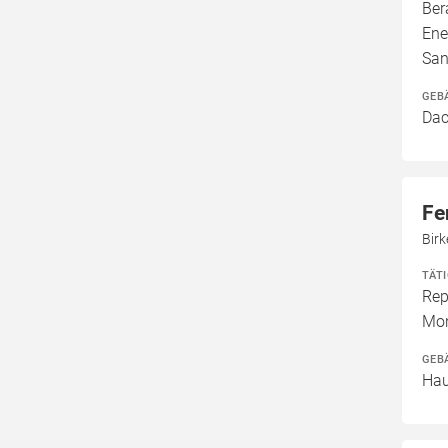
Ber
Ene
San
GEB
Dac
Fe
Bir
TÄT
Rep
Mon
GEB
Hau