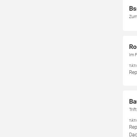
Bs
Zum
Ro
Im 
TÄT
Rep
Ba
Tri
TÄT
Rep
Dac