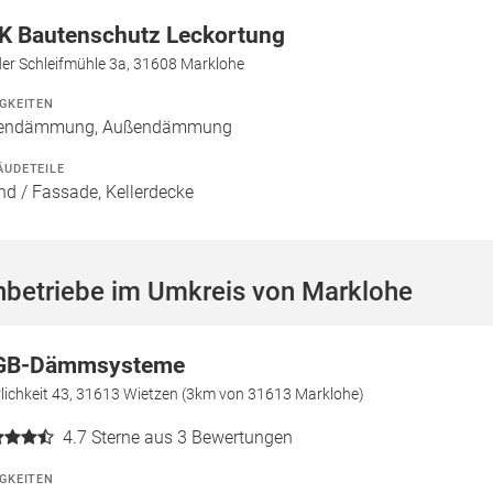
K Bautenschutz Leckortung
der Schleifmühle 3a, 31608 Marklohe
IGKEITEN
nendämmung, Außendämmung
ÄUDETEILE
d / Fassade, Kellerdecke
hbetriebe im Umkreis von Marklohe
B-Dämmsysteme
lichkeit 43, 31613 Wietzen (3km von 31613 Marklohe)
4.7
Sterne aus 3 Bewertungen
IGKEITEN