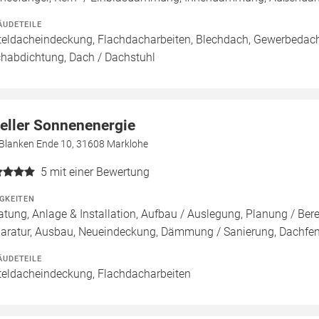
ÄUDETEILE
teldacheindeckung, Flachdacharbeiten, Blechdach, Gewerbedach,
habdichtung, Dach / Dachstuhl
eller Sonnenenergie
Blanken Ende 10, 31608 Marklohe
5
mit einer Bewertung
IGKEITEN
atung, Anlage & Installation, Aufbau / Auslegung, Planung / Ber
aratur, Ausbau, Neueindeckung, Dämmung / Sanierung, Dachfen
ÄUDETEILE
teldacheindeckung, Flachdacharbeiten