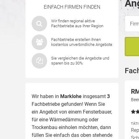
Ang
EINFACH FIRMEN FINDEN
Wir finden regional aktive
Fachbetriebe aus Ihrer Region
Fachbetriebe erstellen Ihnen
kostenlos unverbindliche Angebote
Sie vergleichen die Angebote und
sparen bis zu 30%
Fac
RM
Wir haben in
Marklohe
insgesamt
3
Bee
Fachbetriebe gefunden! Wenn Sie
ein Angebot von einem Fensterbauer,
für eine
Wärmedämmung
oder
TÄT
Trockenbau einholen möchten, dann
Rep
füllen Sie einfach das oben stehende
Sch