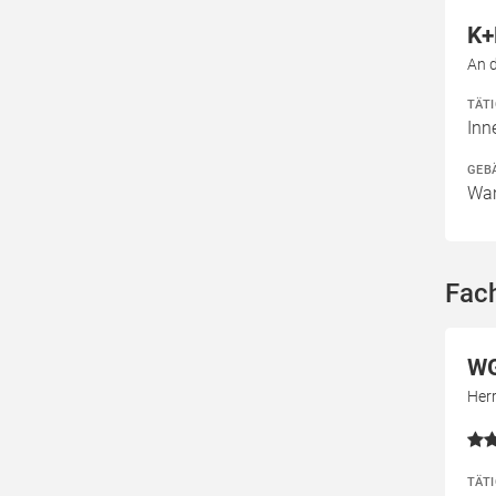
K+
An 
TÄT
In
GEB
Wan
Fac
WG
Herr
TÄT