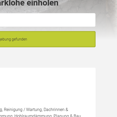
rklohe einholen
mgebung gefunden
, Reinigung / Wartung, Dachrinnen &
ämmung, Hohlraumdämmung, Planung & Bau