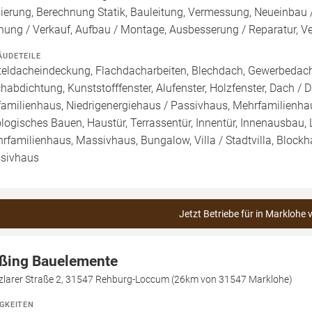
ierung, Berechnung Statik, Bauleitung, Vermessung, Neueinbau
nung / Verkauf, Aufbau / Montage, Ausbesserung / Reparatur, V
ÄUDETEILE
teldacheindeckung, Flachdacharbeiten, Blechdach, Gewerbedach,
habdichtung, Kunststofffenster, Alufenster, Holzfenster, Dach / 
familienhaus, Niedrigenergiehaus / Passivhaus, Mehrfamilienh
logisches Bauen, Haustür, Terrassentür, Innentür, Innenausbau, 
rfamilienhaus, Massivhaus, Bungalow, Villa / Stadtvilla, Bloc
sivhaus
Jetzt Betriebe für in Marklohe 
ßing Bauelemente
zlarer Straße 2, 31547 Rehburg-Loccum (26km von 31547 Marklohe)
IGKEITEN