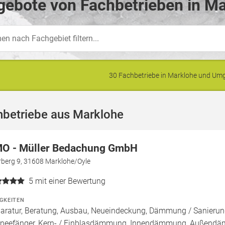
ebote von Fachbetrieben in Ma
30 Fachbetriebe in Marklohe und U
hbetriebe aus Marklohe
O - Müller Bedachung GmbH
rberg 9, 31608 Marklohe/Oyle
5
mit einer Bewertung
IGKEITEN
aratur, Beratung, Ausbau, Neueindeckung, Dämmung / Sanierung
neefänger, Kern- / Einblasdämmung, Innendämmung, Außend