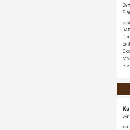
San
Pla
GEB
Sat
Dac
Ein
Öko
Meh
Pas
Ka
Win
TÄT