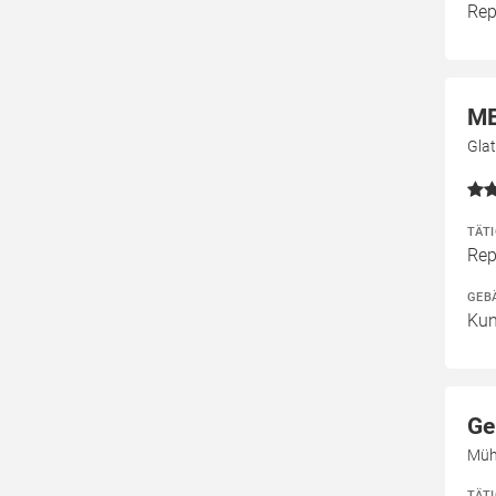
Rep
ME
Gla
TÄT
Rep
GEB
Kun
Ge
Müh
TÄT