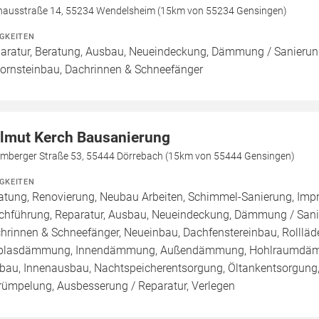
hausstraße 14, 55234 Wendelsheim (15km von 55234 Gensingen)
IGKEITEN
aratur, Beratung, Ausbau, Neueindeckung, Dämmung / Sanierung
ornsteinbau, Dachrinnen & Schneefänger
lmut Kerch Bausanierung
omberger Straße 53, 55444 Dörrebach (15km von 55444 Gensingen)
IGKEITEN
atung, Renovierung, Neubau Arbeiten, Schimmel-Sanierung, Imp
chführung, Reparatur, Ausbau, Neueindeckung, Dämmung / Sanie
hrinnen & Schneefänger, Neueinbau, Dachfenstereinbau, Rollläde
blasdämmung, Innendämmung, Außendämmung, Hohlraumdämmu
au, Innenausbau, Nachtspeicherentsorgung, Öltankentsorgung,
rümpelung, Ausbesserung / Reparatur, Verlegen