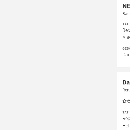
NE
Bac
TÄT
Ber
Auß
GEB
Dac
Da
Ren
TÄT
Rep
Ho