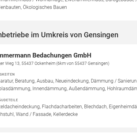
lenbauten, Ökologisches Bauen
hbetriebe im Umkreis von Gensingen
mmermann Bedachungen GmbH
ger Weg 13, 55437 Ockenheim (6km von 55437 Gensingen)
IGKEITEN
aratur, Beratung, Ausbau, Neueindeckung, Dämmung / Sanierung
nblasdämmung, Innendämmung, Außendämmung, Hohlraumd
ÄUDETEILE
teldacheindeckung, Flachdacharbeiten, Blechdach, Eigenheimdäc
hstuhl, Wand / Fassade, Kellerdecke