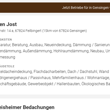
Jetzt Betriebe für in Gensingen
en Jost
hstr. 14 a, 67824 Feilbingert (15km von 67824 Gensingen)
IGKEITEN
aratur, Beratung, Ausbau, Neueindeckung, Dämmung / Sanierun
endämmung, Außendämmung, Hohlraumdämmung, Neubau, Umbau 
rmessung
ÄUDETEILE
teldacheindeckung, Flachdacharbeiten, Dach / Dachstuhl, Wand /
drigenergiehaus / Passivhaus, Mehrfamilienhaus / Wohnanlage,
chäftsgebäude, Gewerbeobjekt / Hallenbauten, Ökologisches B
eisheimer Bedachungen