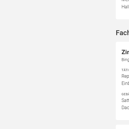
Hal
Fac
Zi
Bin
TÄT
Rep
Ei
GEB
Sat
Dac