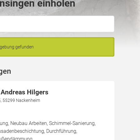
nsingen einholen
mgebung gefunden
gen
 Andreas Hilgers
5, 55299 Nackenheim
rung, Neubau Arbeiten, Schimmel-Sanierung,
ssadenbeschichtung, Durchführung,
Außendämmung