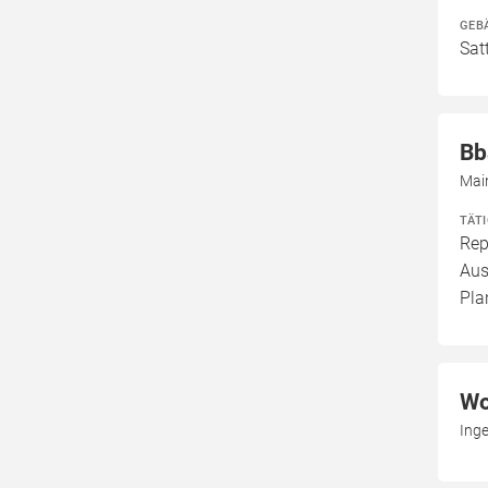
GEB
Sat
Bb
Mai
TÄT
Rep
Aus
Pla
Wo
Ing