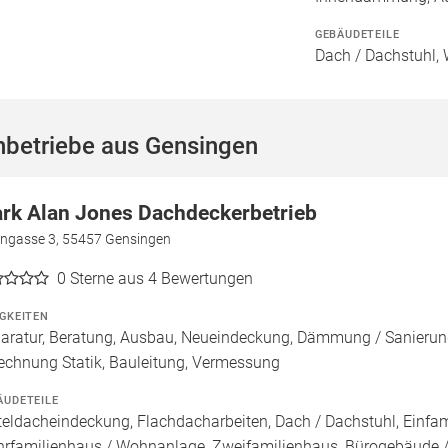
GEBÄUDETEILE
Dach / Dachstuhl, 
hbetriebe aus Gensingen
rk Alan Jones Dachdeckerbetrieb
ngasse 3, 55457 Gensingen
0
Sterne aus 4 Bewertungen
IGKEITEN
aratur, Beratung, Ausbau, Neueindeckung, Dämmung / Sanieru
echnung Statik, Bauleitung, Vermessung
ÄUDETEILE
teldacheindeckung, Flachdacharbeiten, Dach / Dachstuhl, Einfam
rfamilienhaus / Wohnanlage, Zweifamilienhaus, Bürogebäude /