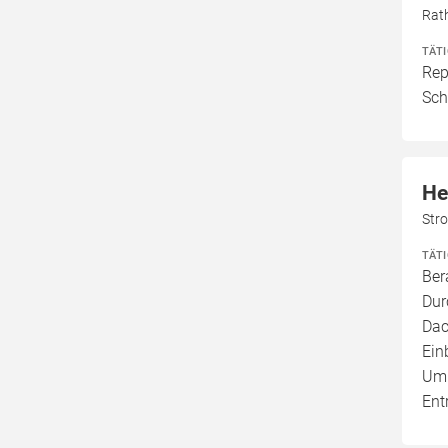
Rat
TÄT
Rep
Sch
He
Str
TÄT
Ber
Dur
Dac
Ein
Umb
Ent