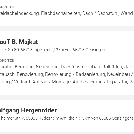
ÄUDETEILE
teldacheindeckung, Flachdacharbeiten, Dach / Dachstuhl, Wand 
auT B. Majkut
nzer Str.80, 55218 Ingelheim (12km von 55218 Gensingen)
IGKEITEN
aratur, Beratung, Neueinbau, Dachfenstereinbau, Rollläden, Jalou
tausch, Renovierung, Renovierung / Badsanierung, Neueinbau 
nung / Verkauf, Aufbau / Montage, Ausbesserung / Reparatur, V
lfgang Hergenröder
elheimer Str. 7, 65385 Rüdesheim Am Rhein (13km von 65385 Gensingen)