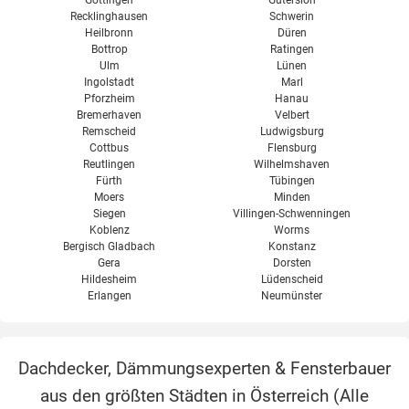
Göttingen
Gütersloh
Recklinghausen
Schwerin
Heilbronn
Düren
Bottrop
Ratingen
Ulm
Lünen
Ingolstadt
Marl
Pforzheim
Hanau
Bremerhaven
Velbert
Remscheid
Ludwigsburg
Cottbus
Flensburg
Reutlingen
Wilhelmshaven
Fürth
Tübingen
Moers
Minden
Siegen
Villingen-Schwenningen
Koblenz
Worms
Bergisch Gladbach
Konstanz
Gera
Dorsten
Hildesheim
Lüdenscheid
Erlangen
Neumünster
Dachdecker, Dämmungsexperten & Fensterbauer
aus den größten Städten in Österreich (
Alle