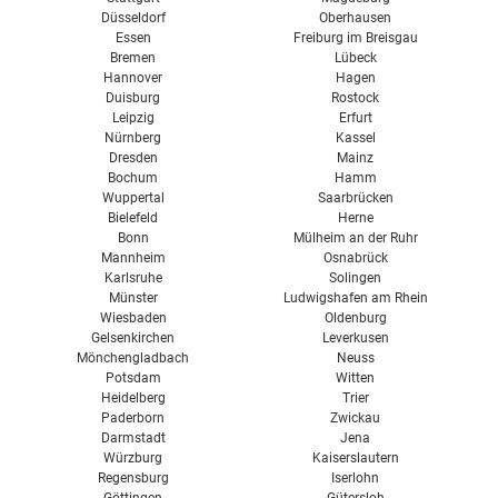
Düsseldorf
Oberhausen
Essen
Freiburg im Breisgau
Bremen
Lübeck
Hannover
Hagen
Duisburg
Rostock
Leipzig
Erfurt
Nürnberg
Kassel
Dresden
Mainz
Bochum
Hamm
Wuppertal
Saarbrücken
Bielefeld
Herne
Bonn
Mülheim an der Ruhr
Mannheim
Osnabrück
Karlsruhe
Solingen
Münster
Ludwigshafen am Rhein
Wiesbaden
Oldenburg
Gelsenkirchen
Leverkusen
Mönchengladbach
Neuss
Potsdam
Witten
Heidelberg
Trier
Paderborn
Zwickau
Darmstadt
Jena
Würzburg
Kaiserslautern
Regensburg
Iserlohn