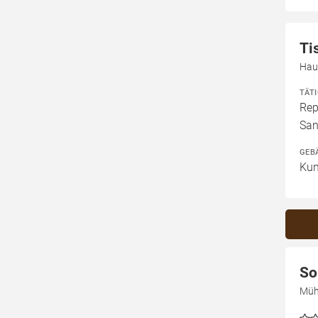
Ti
Hau
TÄT
Rep
San
GEB
Kun
So
Müh