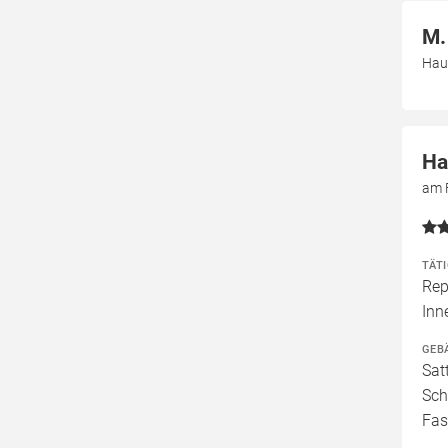
M.
Hau
Ha
am 
TÄT
Rep
Inn
GEB
Sat
Sch
Fas