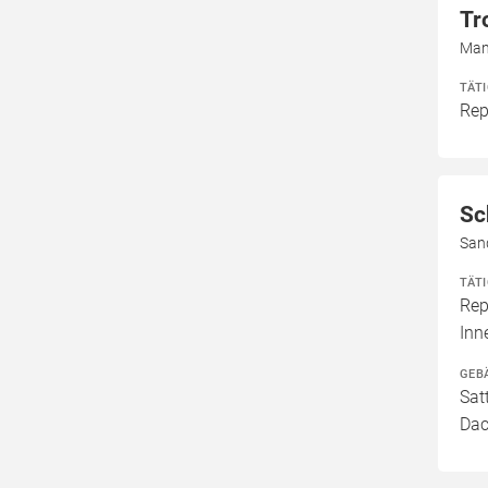
Tr
Man
TÄT
Rep
Sc
San
TÄT
Rep
In
GEB
Sat
Dac