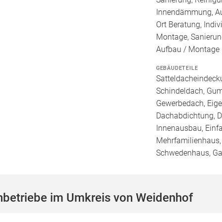
Innendämmung, Auß
Ort Beratung, Indiv
Montage, Sanierun
Aufbau / Montage
GEBÄUDETEILE
Satteldacheindecku
Schindeldach, Gum
Gewerbedach, Eigen
Dachabdichtung, Da
Innenausbau, Einf
Mehrfamilienhaus, V
Schwedenhaus, Ga
hbetriebe im Umkreis von Weidenhof