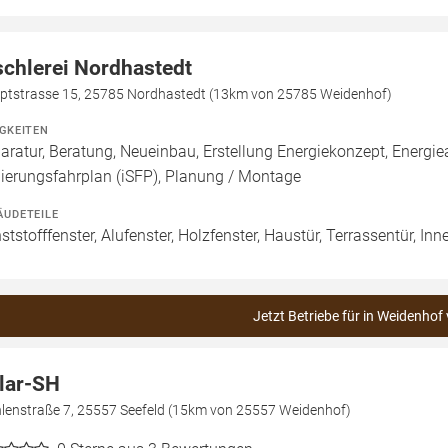
schlerei Nordhastedt
ptstrasse 15, 25785 Nordhastedt (13km von 25785 Weidenhof)
IGKEITEN
aratur, Beratung, Neueinbau, Erstellung Energiekonzept, Energiea
ierungsfahrplan (iSFP), Planung / Montage
ÄUDETEILE
ststofffenster, Alufenster, Holzfenster, Haustür, Terrassentür, Inn
Jetzt Betriebe für in Weidenhof
lar-SH
lenstraße 7, 25557 Seefeld (15km von 25557 Weidenhof)