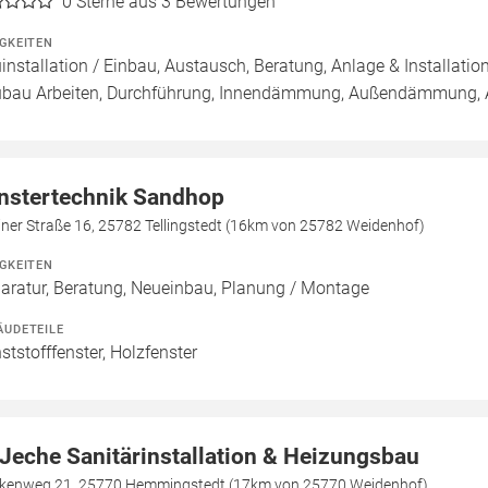
0
Sterne aus 3 Bewertungen
IGKEITEN
installation / Einbau, Austausch, Beratung, Anlage & Installatio
bau Arbeiten, Durchführung, Innendämmung, Außendämmung, Au
nstertechnik Sandhop
iner Straße 16, 25782 Tellingstedt (16km von 25782 Weidenhof)
IGKEITEN
aratur, Beratung, Neueinbau, Planung / Montage
ÄUDETEILE
ststofffenster, Holzfenster
 Jeche Sanitärinstallation & Heizungsbau
kenweg 21, 25770 Hemmingstedt (17km von 25770 Weidenhof)