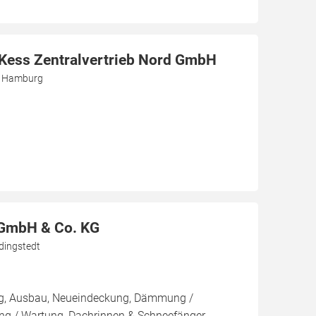
r Kess Zentralvertrieb Nord GmbH
3 Hamburg
 GmbH & Co. KG
dingstedt
ng, Ausbau, Neueindeckung, Dämmung /
ng / Wartung, Dachrinnen & Schneefänger,