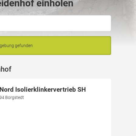
idenhof einholen
mgebung gefunden
nhof
ord Isolierklinkervertrieb SH
94 Borgstedt