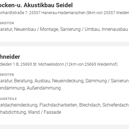
ocken-u. Akustikbau Seidel
nhardtstraße 7, 25557 Hanerau-Hademarschen (9km von 25557 Weiden
IGKEITEN
aratur, Neueinbau / Montage, Sanierung / Umbau, Innenausbau
hneider
dleiden 1 B, 25693 St. Michaelisdonn (12km von 25693 Weidenhof)
IGKEITEN
aratur, Beratung, Ausbau, Neueindeckung, Dämmung / Sanierung
nendämmung, Außendämmung
ÄUDETEILE
teldacheindeckung, Flachdacharbeiten, Blechdach, Schieferdac
habdichtung, Wand / Fassade