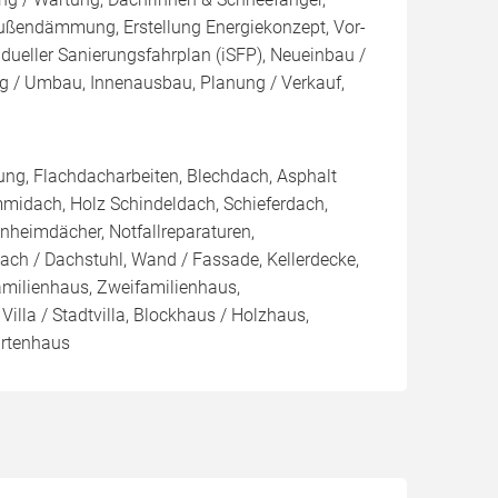
endämmung, Erstellung Energiekonzept, Vor-
idueller Sanierungsfahrplan (iSFP), Neueinbau /
g / Umbau, Innenausbau, Planung / Verkauf,
ng, Flachdacharbeiten, Blechdach, Asphalt
midach, Holz Schindeldach, Schieferdach,
heimdächer, Notfallreparaturen,
ch / Dachstuhl, Wand / Fassade, Kellerdecke,
amilienhaus, Zweifamilienhaus,
illa / Stadtvilla, Blockhaus / Holzhaus,
rtenhaus