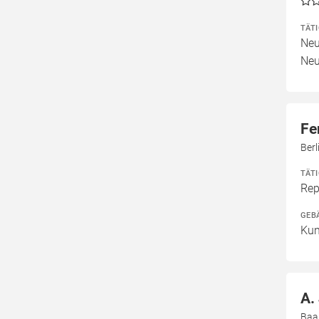
TÄT
Neu
Neu
Fe
Berl
TÄT
Rep
GEB
Kun
A.
Baa