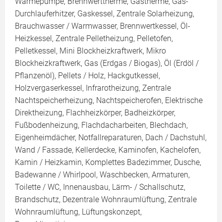
Wärmepumpe, Brennwerttherme, Gastherme, Gas-
Durchlauferhitzer, Gaskessel, Zentrale Solarheizung,
Brauchwasser / Warmwasser, Brennwertkessel, Öl-
Heizkessel, Zentrale Pelletheizung, Pelletofen,
Pelletkessel, Mini Blockheizkraftwerk, Mikro
Blockheizkraftwerk, Gas (Erdgas / Biogas), Öl (Erdöl /
Pflanzenöl), Pellets / Holz, Hackgutkessel,
Holzvergaserkessel, Infrarotheizung, Zentrale
Nachtspeicherheizung, Nachtspeicherofen, Elektrische
Direktheizung, Flachheizkörper, Badheizkörper,
Fußbodenheizung, Flachdacharbeiten, Blechdach,
Eigenheimdächer, Notfallreparaturen, Dach / Dachstuhl,
Wand / Fassade, Kellerdecke, Kaminofen, Kachelofen,
Kamin / Heizkamin, Komplettes Badezimmer, Dusche,
Badewanne / Whirlpool, Waschbecken, Armaturen,
Toilette / WC, Innenausbau, Lärm- / Schallschutz,
Brandschutz, Dezentrale Wohnraumlüftung, Zentrale
Wohnraumlüftung, Lüftungskonzept,