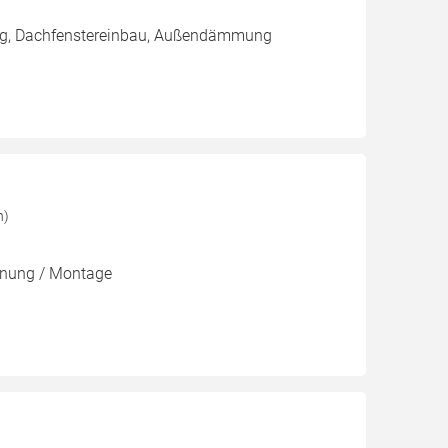
ung, Dachfenstereinbau, Außendämmung
n)
lanung / Montage