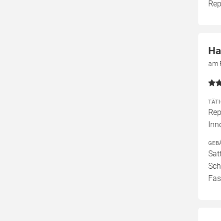
Rep
Ha
am 
TÄT
Rep
Inn
GEB
Sat
Sch
Fas