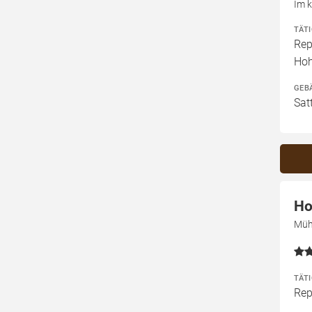
Im k
TÄT
Rep
Ho
GEB
Sat
Ho
Müh
TÄT
Rep