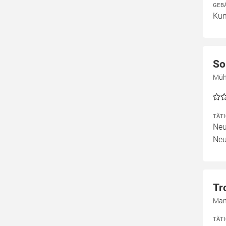
GEB
Kun
So
Müh
TÄT
Neu
Neu
Tr
Man
TÄT