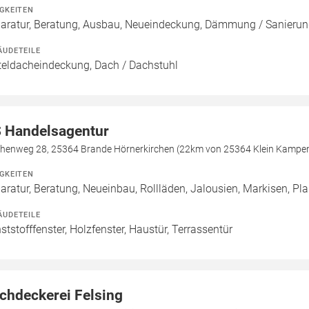
IGKEITEN
aratur, Beratung, Ausbau, Neueindeckung, Dämmung / Sanier
ÄUDETEILE
teldacheindeckung, Dach / Dachstuhl
 Handelsagentur
chenweg 28, 25364 Brande Hörnerkirchen (22km von 25364 Klein Kampe
IGKEITEN
aratur, Beratung, Neueinbau, Rollläden, Jalousien, Markisen, P
ÄUDETEILE
ststofffenster, Holzfenster, Haustür, Terrassentür
chdeckerei Felsing