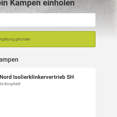
ein Kampen einholen
 Umgebung gefunden
Kampen
ord Isolierklinkervertrieb SH
94 Borgstedt