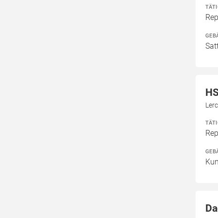
TÄT
Rep
GEB
Sat
HS
Ler
TÄT
Rep
GEB
Kun
Da