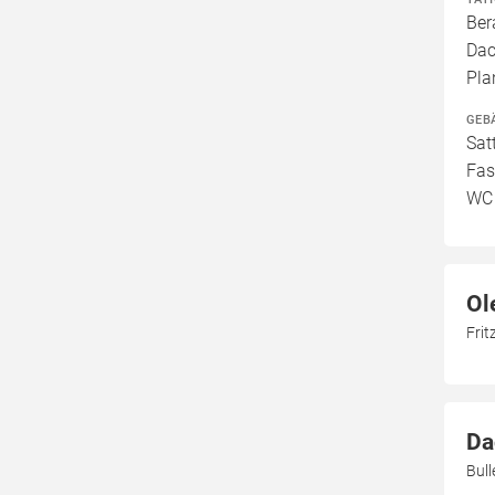
Ber
Dac
Pla
GEB
Sat
Fas
WC
Ol
Frit
Da
Bul