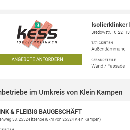
Isolierklinke
Bredowstr. 10, 2211
TÄTIGKEITEN
Außendämmung
ANGEBOTE ANFORDERN
GEBÄUDETEILE
Wand / Fassade
hbetriebe im Umkreis von Klein Kampen
INK & FLEIßIG BAUGESCHÄFT
kenweg 58, 25524 itzehoe (8km von 25524 Klein Kampen)
IGKEITEN