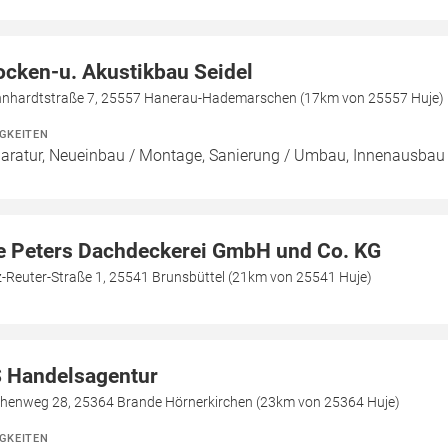
ocken-u. Akustikbau Seidel
nhardtstraße 7, 25557 Hanerau-Hademarschen (17km von 25557 Huje)
IGKEITEN
aratur, Neueinbau / Montage, Sanierung / Umbau, Innenausbau
e Peters Dachdeckerei GmbH und Co. KG
z-Reuter-Straße 1, 25541 Brunsbüttel (21km von 25541 Huje)
 Handelsagentur
chenweg 28, 25364 Brande Hörnerkirchen (23km von 25364 Huje)
IGKEITEN