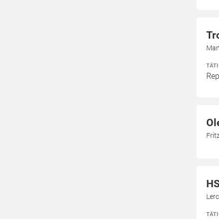
Tr
Man
TÄT
Rep
Ol
Frit
HS
Ler
TÄT