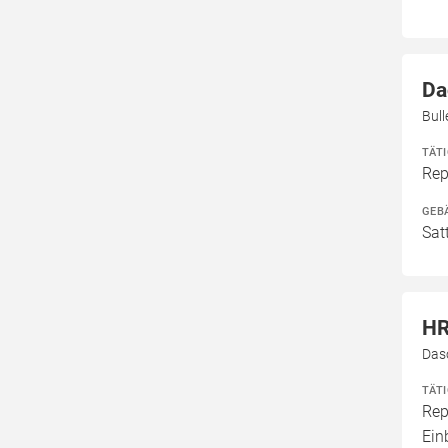
Da
Bul
TÄT
Rep
GEB
Sat
HR
Das
TÄT
Rep
Ein