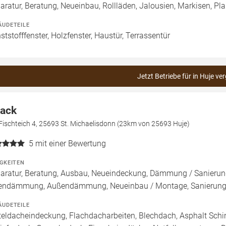
aratur, Beratung, Neueinbau, Rollläden, Jalousien, Markisen, P
ÄUDETEILE
ststofffenster, Holzfenster, Haustür, Terrassentür
Jetzt Betriebe für in Huje ve
ack
ischteich 4, 25693 St. Michaelisdonn (23km von 25693 Huje)
5
mit einer Bewertung
IGKEITEN
aratur, Beratung, Ausbau, Neueindeckung, Dämmung / Sanierung
endämmung, Außendämmung, Neueinbau / Montage, Sanierung
ÄUDETEILE
teldacheindeckung, Flachdacharbeiten, Blechdach, Asphalt Sch