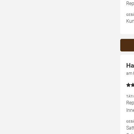
Rep
GEB
Kun
Ha
am F
TÄT
Rep
Inn
GEB
Sat