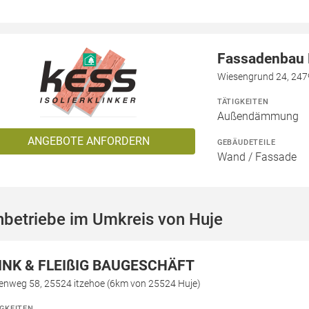
Fassadenbau N
Wiesengrund 24, 247
TÄTIGKEITEN
Außendämmung
ANGEBOTE ANFORDERN
GEBÄUDETEILE
Wand / Fassade
hbetriebe im Umkreis von Huje
INK & FLEIßIG BAUGESCHÄFT
kenweg 58, 25524 itzehoe (6km von 25524 Huje)
IGKEITEN