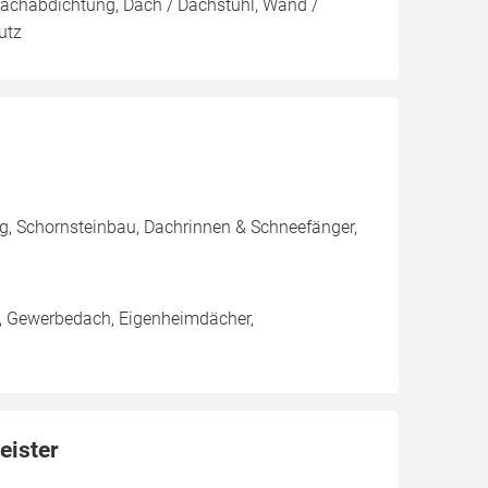
Dachabdichtung, Dach / Dachstuhl, Wand /
utz
, Schornsteinbau, Dachrinnen & Schneefänger,
h, Gewerbedach, Eigenheimdächer,
eister