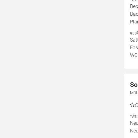
Ber
Dac
Pla
GEB
Sat
Fas
WC
So
Müh
TÄT
Neu
Neu