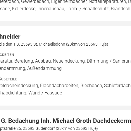
ieferdach, Gewerbedach, Eigenheimdächer, Notfallreparaturen, 
sade, Kellerdecke, Innenausbau, Lärm- / Schallschutz, Brandsch
hneider
leiden 1 B, 25693 St. Michaelisdonn (23km von 25693 Huje)
IGKEITEN
aratur, Beratung, Ausbau, Neueindeckung, Dämmung / Sanierung
nendämmung, Außendämmung
ÄUDETEILE
teldacheindeckung, Flachdacharbeiten, Blechdach, Schieferdac
habdichtung, Wand / Fassade
 G. Bedachung Inh. Michael Groth Dachdeckerm
ptstraße 25, 25693 Gudendorf (23km von 25693 Huje)