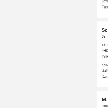
Sch
Fas
Sc
Sand
TÄT
Rep
In
GEB
Sat
Dac
M.
Hau