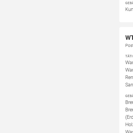
GEB
Kun
WT
Pos
TÄT
War
War
Ren
San
GEB
Bre
Bre
(Er
Hol
Was