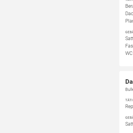
Ber
Dac
Pla
GEB
Sat
Fas
WC
Da
Bul
TÄT
Rep
GEB
Sat