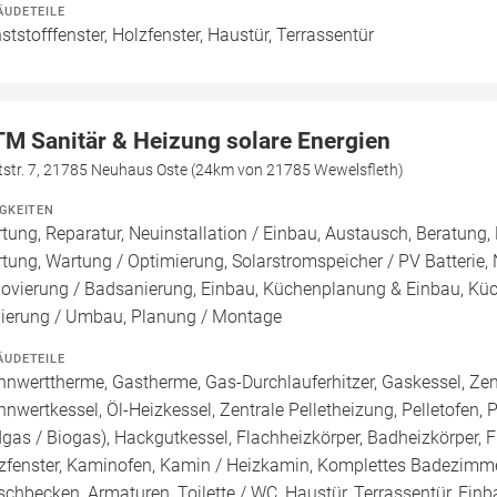
ÄUDETEILE
ststofffenster, Holzfenster, Haustür, Terrassentür
M Sanitär & Heizung solare Energien
tstr. 7, 21785 Neuhaus Oste (24km von 21785 Wewelsfleth)
IGKEITEN
tung, Reparatur, Neuinstallation / Einbau, Austausch, Beratung,
tung, Wartung / Optimierung, Solarstromspeicher / PV Batterie,
ovierung / Badsanierung, Einbau, Küchenplanung & Einbau, Küch
ierung / Umbau, Planung / Montage
ÄUDETEILE
nnwerttherme, Gastherme, Gas-Durchlauferhitzer, Gaskessel, Ze
nnwertkessel, Öl-Heizkessel, Zentrale Pelletheizung, Pelletofen, 
dgas / Biogas), Hackgutkessel, Flachheizkörper, Badheizkörper, F
zfenster, Kaminofen, Kamin / Heizkamin, Komplettes Badezimme
chbecken, Armaturen, Toilette / WC, Haustür, Terrassentür, Einb