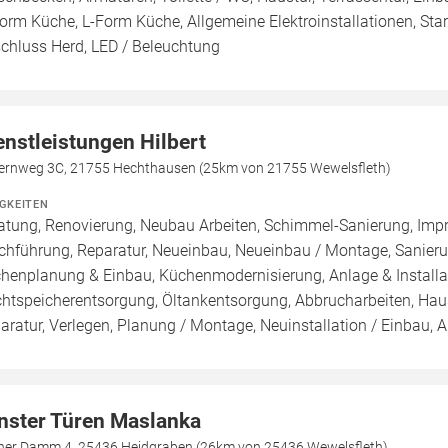
orm Küche, L-Form Küche, Allgemeine Elektroinstallationen, Sta
chluss Herd, LED / Beleuchtung
enstleistungen Hilbert
fernweg 3C, 21755 Hechthausen (25km von 21755 Wewelsfleth)
IGKEITEN
atung, Renovierung, Neubau Arbeiten, Schimmel-Sanierung, Imp
chführung, Reparatur, Neueinbau, Neueinbau / Montage, Sanier
henplanung & Einbau, Küchenmodernisierung, Anlage & Installati
htspeicherentsorgung, Öltankentsorgung, Abbrucharbeiten, Hau
aratur, Verlegen, Planung / Montage, Neuinstallation / Einbau, 
nster Türen Maslanka
ner Damm 4, 25436 Heidgraben (26km von 25436 Wewelsfleth)