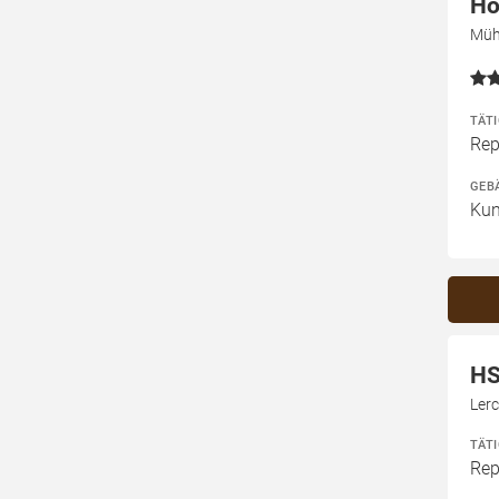
Ho
Müh
TÄT
Rep
GEB
Kun
HS
Ler
TÄT
Rep