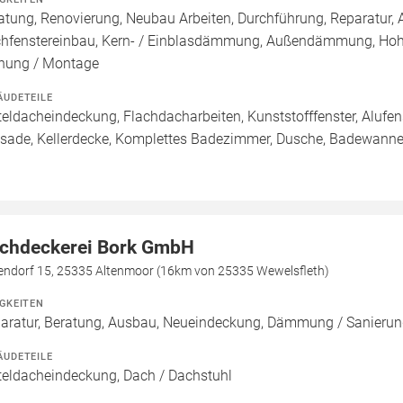
atung, Renovierung, Neubau Arbeiten, Durchführung, Reparatur
hfenstereinbau, Kern- / Einblasdämmung, Außendämmung, Ho
nung / Montage
ÄUDETEILE
teldacheindeckung, Flachdacharbeiten, Kunststofffenster, Alufens
sade, Kellerdecke, Komplettes Badezimmer, Dusche, Badewanne /
chdeckerei Bork GmbH
lendorf 15, 25335 Altenmoor (16km von 25335 Wewelsfleth)
IGKEITEN
aratur, Beratung, Ausbau, Neueindeckung, Dämmung / Sanier
ÄUDETEILE
teldacheindeckung, Dach / Dachstuhl