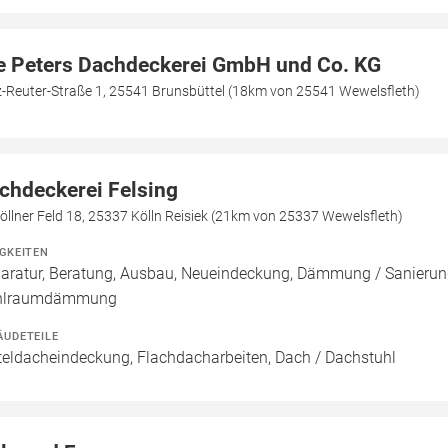
e Peters Dachdeckerei GmbH und Co. KG
z-Reuter-Straße 1, 25541 Brunsbüttel (18km von 25541 Wewelsfleth)
chdeckerei Felsing
öllner Feld 18, 25337 Kölln Reisiek (21km von 25337 Wewelsfleth)
IGKEITEN
aratur, Beratung, Ausbau, Neueindeckung, Dämmung / Sanierun
hlraumdämmung
ÄUDETEILE
teldacheindeckung, Flachdacharbeiten, Dach / Dachstuhl