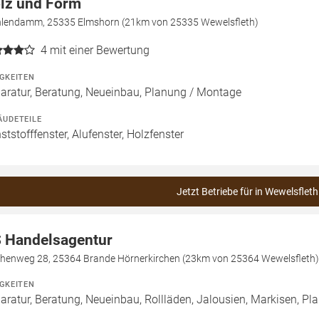
lz und Form
lendamm, 25335 Elmshorn (21km von 25335 Wewelsfleth)
4
mit einer Bewertung
IGKEITEN
aratur, Beratung, Neueinbau, Planung / Montage
ÄUDETEILE
ststofffenster, Alufenster, Holzfenster
Jetzt Betriebe für in Wewelsfleth
 Handelsagentur
chenweg 28, 25364 Brande Hörnerkirchen (23km von 25364 Wewelsfleth)
IGKEITEN
aratur, Beratung, Neueinbau, Rollläden, Jalousien, Markisen, P