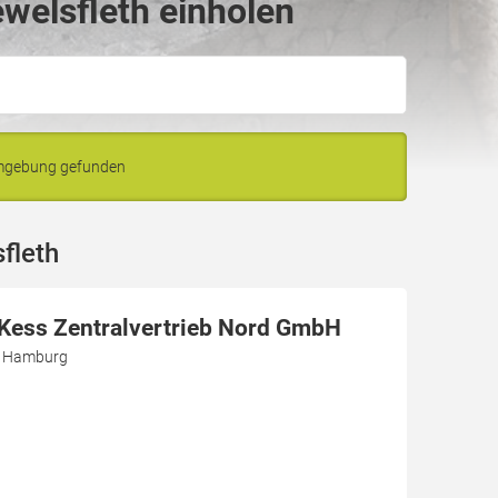
welsfleth einholen
Umgebung gefunden
fleth
r Kess Zentralvertrieb Nord GmbH
3 Hamburg