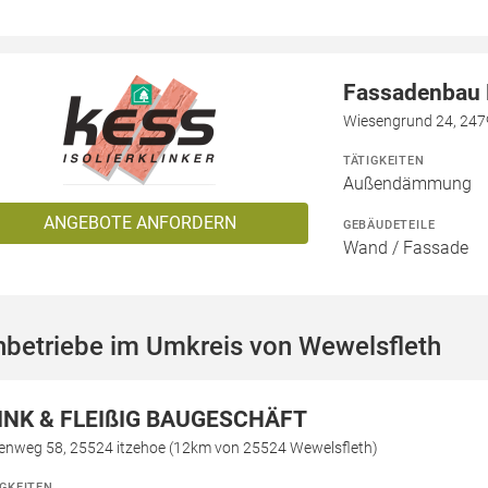
Fassadenbau N
Wiesengrund 24, 247
TÄTIGKEITEN
Außendämmung
ANGEBOTE ANFORDERN
GEBÄUDETEILE
Wand / Fassade
hbetriebe im Umkreis von Wewelsfleth
INK & FLEIßIG BAUGESCHÄFT
kenweg 58, 25524 itzehoe (12km von 25524 Wewelsfleth)
IGKEITEN