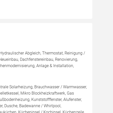
 Hydraulischer Abgleich, Thermostat, Reinigung /
 Neueinbau, Dachfenstereinbau, Renovierung,
enmodernisierung, Anlage & Installation,
ntrale Solarheizung, Brauchwasser / Warmwasser,
Pelletkessel, Mikro Blockheizkraftwerk, Gas
ußbodenheizung, Kunststofffenster, Alufenster,
r, Dusche, Badewanne / Whirlpool,
auküchen, Kücheninsel / Kochinsel, Küchenzeile,