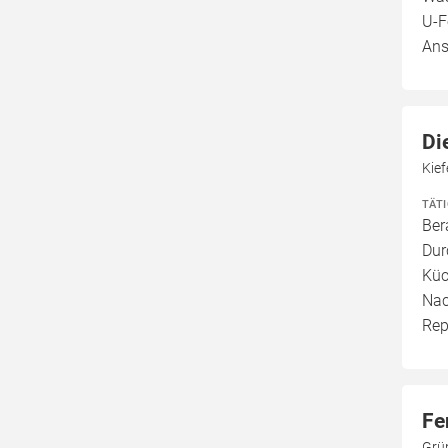
U-F
Ans
Di
Kie
TÄT
Ber
Dur
Küc
Nac
Rep
Fe
Grü