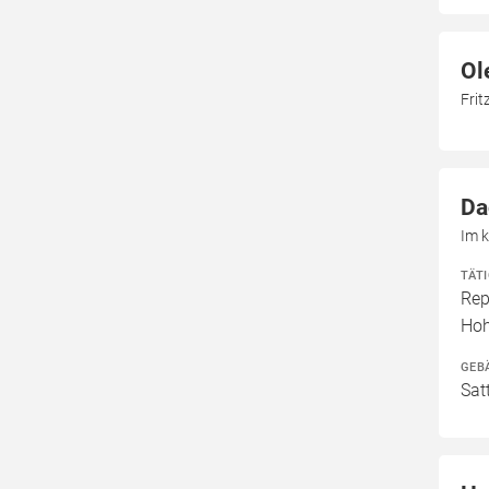
Ol
Frit
Da
Im k
TÄT
Rep
Ho
GEB
Sat